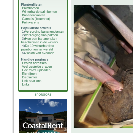
Plantenlijsten
Palmbomen
Winterharde palmbomen
Bananenplanten
Canna's (bloemriet)
Palmvarens
Populairste artikels
1)
Verzorging bananenplanten
2)
Verzorging van palmen
3)
Hoe een bananenplant
beschermen in de winter?
4)
De 10 winterhardste
palmbomen ter wereld
5)
Zaaien van avocado
Handige pagina's
Exoten adressen
Veel gestelde vragen
Hoe foto's uploaden
Richtlijnen
Disclaimer
Link naar ons
Links
SPONSORS