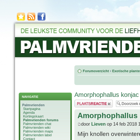
Forumoverzicht
‹
Exotische plant
Amorphophallus konjac
NAVIGATIE
Plaats een reactie
Palmvrienden
Startpagina
Agenda
Amorphophallus 
Kortingskaart
Palmvrienden forums
door
Lieven
op 14 feb 2018 
Palmvrienden chat
Palmvrienden wiki
Palmvrienden maps
Mijn knollen overwinter
Palmvrienden label
Contact