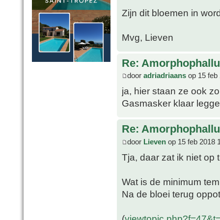
Zijn dit bloemen in wor
Mvg, Lieven
Re: Amorphophallu
door
adriadriaans
op 15 feb
ja, hier staan ze ook zo
Gasmasker klaar legge
Re: Amorphophallu
door
Lieven
op 15 feb 2018 
Tja, daar zat ik niet op 
Wat is de minimum tem
Na de bloei terug oppo
(
viewtopic.php?f=47&t