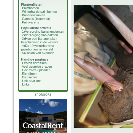
Plantenlijsten
Palmbomen
Winterharde palmbomen
Bananenplanten
Canna's (bloemriet)
Palmvarens
Populairste artikels
1)
Verzorging bananenplanten
2)
Verzorging van palmen
3)
Hoe een bananenplant
beschermen in de winter?
4)
De 10 winterhardste
palmbomen ter wereld
5)
Zaaien van avocado
Handige pagina's
Exoten adressen
Veel gestelde vragen
Hoe foto's uploaden
Richtlijnen
Disclaimer
Link naar ons
Links
SPONSORS