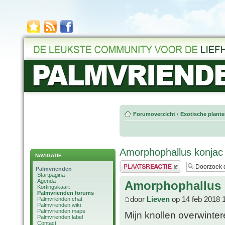
Forumoverzicht
‹
Exotische plant
Amorphophallus konjac
NAVIGATIE
Plaats een reactie
Palmvrienden
Startpagina
Agenda
Amorphophallus 
Kortingskaart
Palmvrienden forums
door
Lieven
op 14 feb 2018 
Palmvrienden chat
Palmvrienden wiki
Palmvrienden maps
Mijn knollen overwinter
Palmvrienden label
Contact