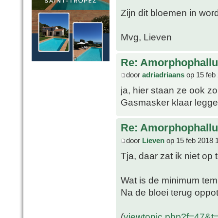
Zijn dit bloemen in wor
Mvg, Lieven
Re: Amorphophallu
door
adriadriaans
op 15 feb
ja, hier staan ze ook zo
Gasmasker klaar legge
Re: Amorphophallu
door
Lieven
op 15 feb 2018 
Tja, daar zat ik niet op 
Wat is de minimum tem
Na de bloei terug oppo
(
viewtopic.php?f=47&t