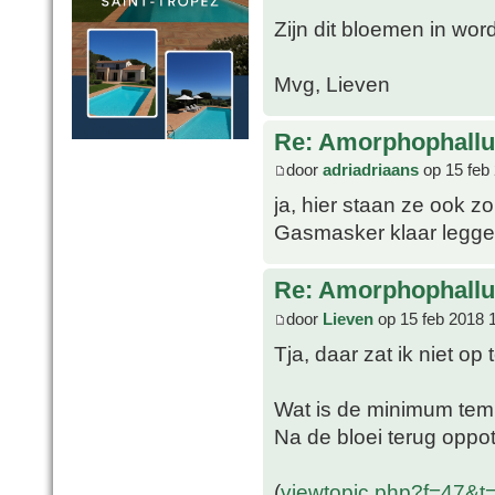
Zijn dit bloemen in wor
Mvg, Lieven
Re: Amorphophallu
door
adriadriaans
op 15 feb
ja, hier staan ze ook zo
Gasmasker klaar legge
Re: Amorphophallu
door
Lieven
op 15 feb 2018 
Tja, daar zat ik niet op 
Wat is de minimum tem
Na de bloei terug oppo
(
viewtopic.php?f=47&t