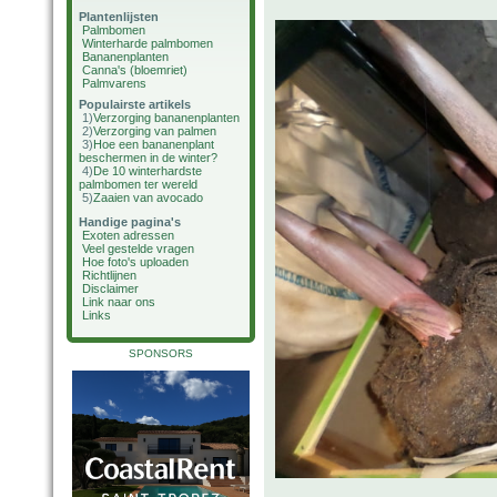
Plantenlijsten
Palmbomen
Winterharde palmbomen
Bananenplanten
Canna's (bloemriet)
Palmvarens
Populairste artikels
1)
Verzorging bananenplanten
2)
Verzorging van palmen
3)
Hoe een bananenplant
beschermen in de winter?
4)
De 10 winterhardste
palmbomen ter wereld
5)
Zaaien van avocado
Handige pagina's
Exoten adressen
Veel gestelde vragen
Hoe foto's uploaden
Richtlijnen
Disclaimer
Link naar ons
Links
SPONSORS