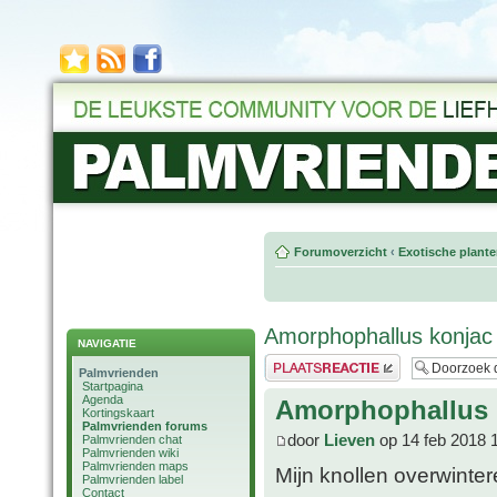
Forumoverzicht
‹
Exotische plant
Amorphophallus konjac
NAVIGATIE
Plaats een reactie
Palmvrienden
Startpagina
Agenda
Amorphophallus 
Kortingskaart
Palmvrienden forums
door
Lieven
op 14 feb 2018 
Palmvrienden chat
Palmvrienden wiki
Palmvrienden maps
Mijn knollen overwinter
Palmvrienden label
Contact