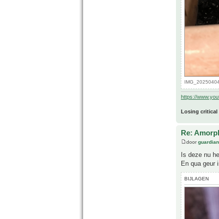
IMG_20250404_
https://www.yo
Losing critical
Re: Amorph
door
guardia
Is deze nu he
En qua geur i
BIJLAGEN