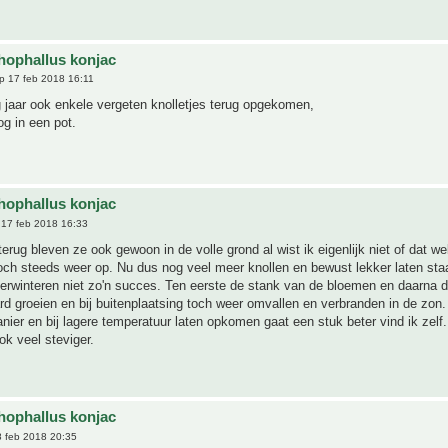
ophallus konjac
p 17 feb 2018 16:11
ig jaar ook enkele vergeten knolletjes terug opgekomen,
g in een pot.
ophallus konjac
17 feb 2018 16:33
terug bleven ze ook gewoon in de volle grond al wist ik eigenlijk niet of dat w
ch steeds weer op. Nu dus nog veel meer knollen en bewust lekker laten sta
erwinteren niet zo'n succes. Ten eerste de stank van de bloemen en daarna d
ard groeien en bij buitenplaatsing toch weer omvallen en verbranden in de zon
anier en bij lagere temperatuur laten opkomen gaat een stuk beter vind ik zelf
k veel steviger.
ophallus konjac
 feb 2018 20:35