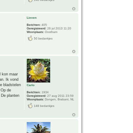
Lieven
Berichten:
405
Geregistreerd:
26 jul 2013 11:20
Woonplaats:
Oostham
50 bedankjes
el kon maar
an. Ik vond
e bladstelen
Carlo
. Op de
Berichten:
1934
. De planten
Geregistreerd:
27 aug 2011 23:59
Woonplaats:
Dongen, Brabant, NL
148 bedankjes