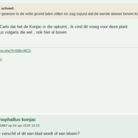
 schreef:
e gewoon in de volle grond laten zitten en zag zojuist dat de eerste alweer boven 
Carlo dat het de Konjac is die opkomt , ik vind dit vroeg voor deze plant
s vulgaris die wel , ook hier al boven
pic.php?f=49&t=9672
21
ophallus konjac
n1967
op 04 apr 2025 10:15
t verschil of dit een blad wordt of een bloem?