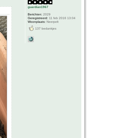
guardian1967
Berichten:
2029
Geregistreerd:
11 feb 2016 13:04
Woonplaats:
Neerpelt
137 bedankjes