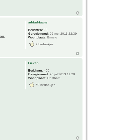
adriadriaans
Berichten:
30
Geregistreerd:
05 mei 2011 22:39
en.
Woonplaats:
Ermelo
7 bedankjes
Lieven
Berichten:
405
Geregistreerd:
26 jul 2013 11:20
Woonplaats:
Oostham
50 bedankjes