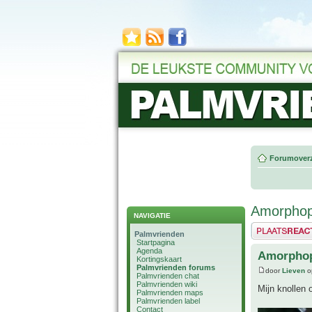
Forumoverz
Amorphop
NAVIGATIE
Plaats een reactie
Palmvrienden
Startpagina
Agenda
Amorphop
Kortingskaart
Palmvrienden forums
door
Lieven
o
Palmvrienden chat
Palmvrienden wiki
Mijn knollen 
Palmvrienden maps
Palmvrienden label
Contact