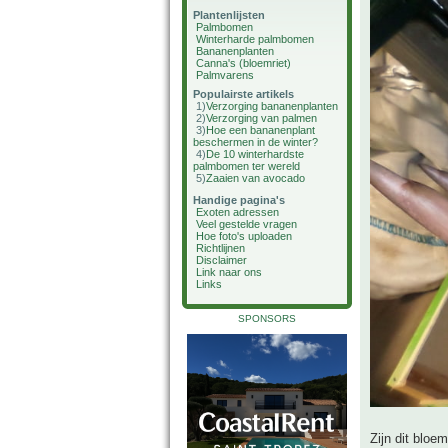
Plantenlijsten
Palmbomen
Winterharde palmbomen
Bananenplanten
Canna's (bloemriet)
Palmvarens
Populairste artikels
1)
Verzorging bananenplanten
2)
Verzorging van palmen
3)
Hoe een bananenplant
beschermen in de winter?
4)
De 10 winterhardste
palmbomen ter wereld
5)
Zaaien van avocado
Handige pagina's
Exoten adressen
Veel gestelde vragen
Hoe foto's uploaden
Richtlijnen
Disclaimer
Link naar ons
Links
SPONSORS
Zijn dit bloe