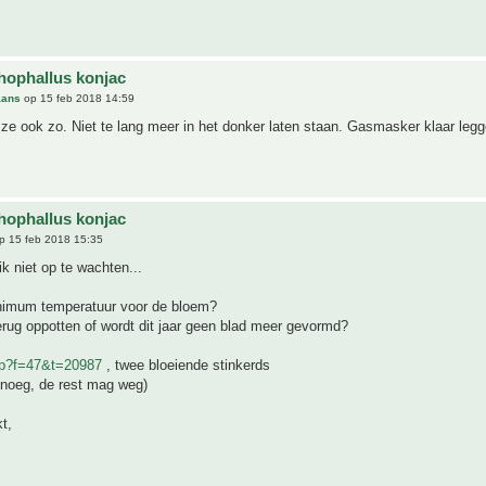
ophallus konjac
aans
op 15 feb 2018 14:59
n ze ook zo. Niet te lang meer in het donker laten staan. Gasmasker klaar legg
ophallus konjac
p 15 feb 2018 15:35
ik niet op te wachten...
nimum temperatuur voor de bloem?
erug oppotten of wordt dit jaar geen blad meer gevormd?
hp?f=47&t=20987
, twee bloeiende stinkerds
enoeg, de rest mag weg)
t,