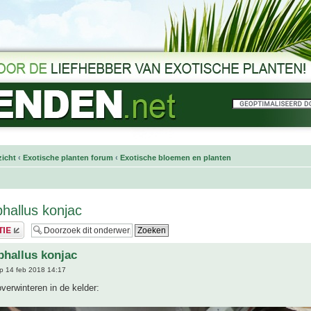
icht
‹
Exotische planten forum
‹
Exotische bloemen en planten
hallus konjac
hallus konjac
p 14 feb 2018 14:17
overwinteren in de kelder: