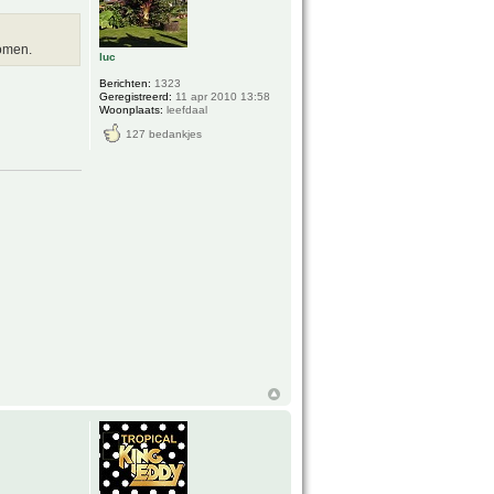
komen.
luc
Berichten:
1323
Geregistreerd:
11 apr 2010 13:58
Woonplaats:
leefdaal
127 bedankjes