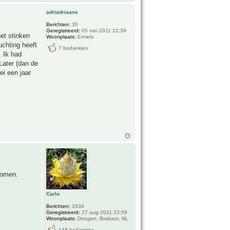
adriadriaans
Berichten:
30
Geregistreerd:
05 mei 2011 22:39
het stinken
Woonplaats:
Ermelo
uchting heeft
7 bedankjes
. Ik had
 Later (dan de
ei een jaar
komen.
Carlo
Berichten:
1934
Geregistreerd:
27 aug 2011 23:59
Woonplaats:
Dongen, Brabant, NL
148 bedankjes