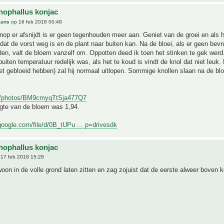
ophallus konjac
aans
op 16 feb 2018 00:48
knop er afsnijdt is er geen tegenhouden meer aan. Geniet van de groei en als 
dat de vorst weg is en de plant naar buiten kan. Na de bloei, als er geen bevr
en, valt de bloem vanzelf om. Oppotten deed ik toen het stinken te gek werd
buiten temperatuur redelijk was, als het te koud is vindt de knol dat niet leuk.
iet gebloeid hebben) zal hij normaal uitlopen. Sommige knollen slaan na de blo
gl/photos/BM9cmyqTtSja477Q7
ogte van de bloem was 1,94.
.google.com/file/d/0B_tUPu ... p=drivesdk
ophallus konjac
17 feb 2018 15:28
oon in de volle grond laten zitten en zag zojuist dat de eerste alweer boven 