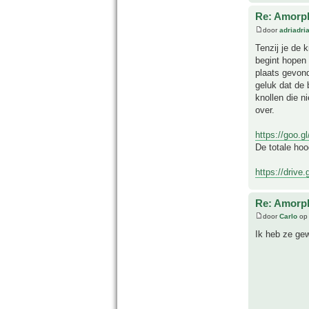
Re: Amorph
door
adriadri
Tenzij je de 
begint hopen 
plaats gevond
geluk dat de 
knollen die n
over.
https://goo.
De totale ho
https://drive
Re: Amorph
door
Carlo
op 
Ik heb ze gew