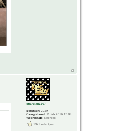
guardian1967
Berichten:
2029
Geregistreerd:
11 feb 2016 13:04
Woonplaats:
Neerpelt
137 bedankjes