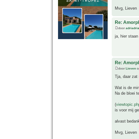
Mvg, Lieven
Re: Amorph
door
adriadri
ja, hier staa
Re: Amorph
door
Lieven
o
Tja, daar zat 
Wat is de mi
Na de bloei t
(
viewtopic.p
is voor mij g
alvast bedank
Mvg, Lieven