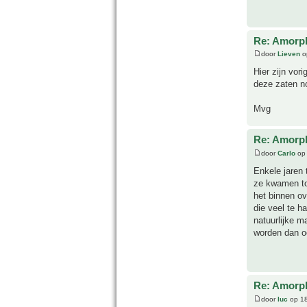
Re: Amorph
door
Lieven
o
Hier zijn vor
deze zaten no
Mvg
Re: Amorph
door
Carlo
op 
Enkele jaren 
ze kwamen to
het binnen ov
die veel te h
natuurlijke m
worden dan oo
Re: Amorph
door
luc
op 18