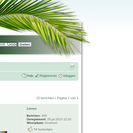
Help
Registreren
Inloggen
10 berichten • Pagina
1
van
1
Lieven
Berichten:
405
Geregistreerd:
26 jul 2013 11:20
Woonplaats:
Oostham
50 bedankjes