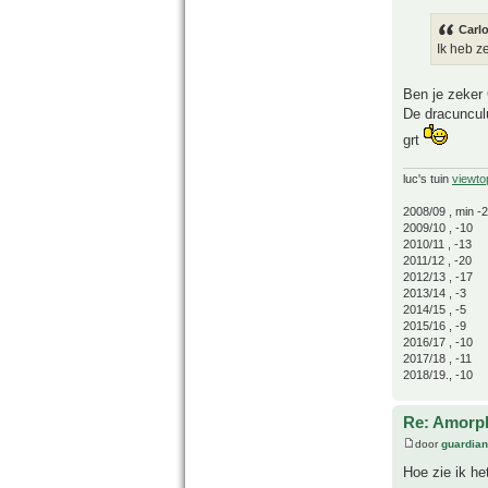
Carlo
Ik heb z
Ben je zeker 
De dracunculu
grt
luc's tuin
viewto
2008/09 , min -
2009/10 , -10
2010/11 , -13
2011/12 , -20
2012/13 , -17
2013/14 , -3
2014/15 , -5
2015/16 , -9
2016/17 , -10
2017/18 , -11
2018/19., -10
Re: Amorph
door
guardia
Hoe zie ik he