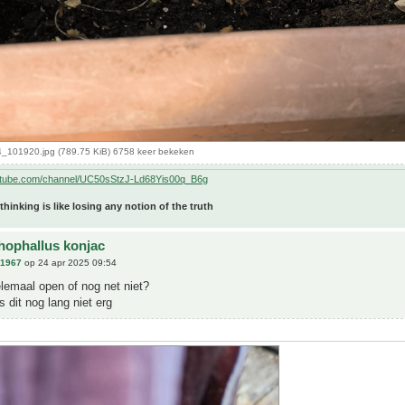
101920.jpg (789.75 KiB) 6758 keer bekeken
utube.com/channel/UC50sStzJ-Ld68Yis00q_B6g
 thinking is like losing any notion of the truth
ophallus konjac
n1967
op 24 apr 2025 09:54
lemaal open of nog net niet?
s dit nog lang niet erg