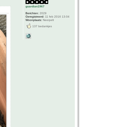
guardian1967
Berichten:
2029
Geregistreerd:
11 feb 2016 13:04
Woonplaats:
Neerpelt
137 bedankjes