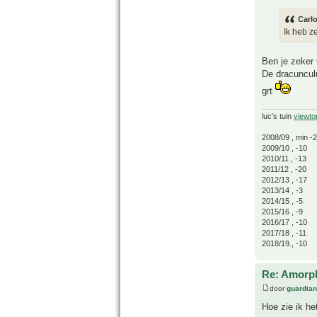
Carlo
Ik heb z
Ben je zeker 
De dracunculu
grt
luc's tuin
viewto
2008/09 , min -
2009/10 , -10
2010/11 , -13
2011/12 , -20
2012/13 , -17
2013/14 , -3
2014/15 , -5
2015/16 , -9
2016/17 , -10
2017/18 , -11
2018/19., -10
Re: Amorph
door
guardia
Hoe zie ik he