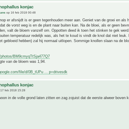
ophallus konjac
aans
op 16 feb 2018 00:48
knop er afsnijdt is er geen tegenhouden meer aan. Geniet van de groei en als 
dat de vorst weg is en de plant naar buiten kan. Na de bloei, als er geen bevr
en, valt de bloem vanzelf om. Oppotten deed ik toen het stinken te gek werd
buiten temperatuur redelijk was, als het te koud is vindt de knol dat niet leuk.
iet gebloeid hebben) zal hij normaal uitlopen. Sommige knollen slaan na de blo
gl/photos/BM9cmyqTtSja477Q7
ogte van de bloem was 1,94.
.google.com/file/d/0B_tUPu ... p=drivesdk
ophallus konjac
17 feb 2018 15:28
oon in de volle grond laten zitten en zag zojuist dat de eerste alweer boven 