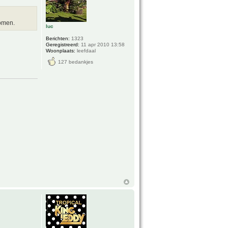
komen.
luc
Berichten:
1323
Geregistreerd:
11 apr 2010 13:58
Woonplaats:
leefdaal
127 bedankjes