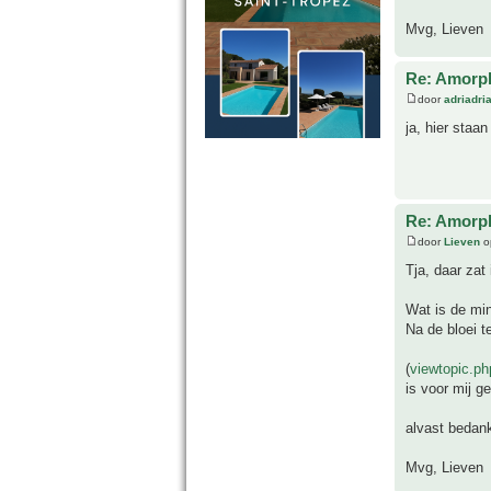
Mvg, Lieven
Re: Amorph
door
adriadri
ja, hier staa
Re: Amorph
door
Lieven
o
Tja, daar zat 
Wat is de mi
Na de bloei t
(
viewtopic.p
is voor mij g
alvast bedank
Mvg, Lieven