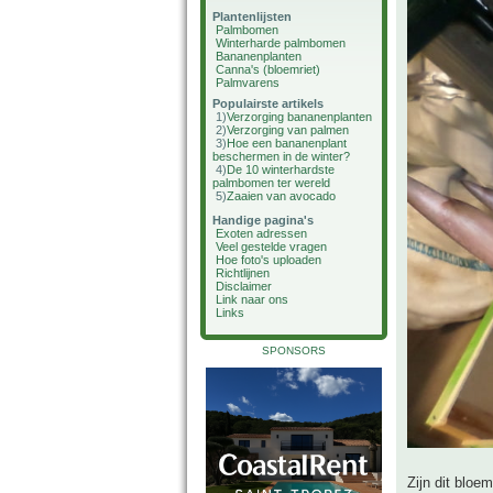
Plantenlijsten
Palmbomen
Winterharde palmbomen
Bananenplanten
Canna's (bloemriet)
Palmvarens
Populairste artikels
1)
Verzorging bananenplanten
2)
Verzorging van palmen
3)
Hoe een bananenplant
beschermen in de winter?
4)
De 10 winterhardste
palmbomen ter wereld
5)
Zaaien van avocado
Handige pagina's
Exoten adressen
Veel gestelde vragen
Hoe foto's uploaden
Richtlijnen
Disclaimer
Link naar ons
Links
SPONSORS
Zijn dit bloe