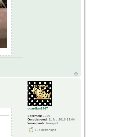
guardian1967
Berichten:
2029
Geregistreerd:
11 feb 2016 13:04
Woonplaats:
Neerpelt
137 bedankjes