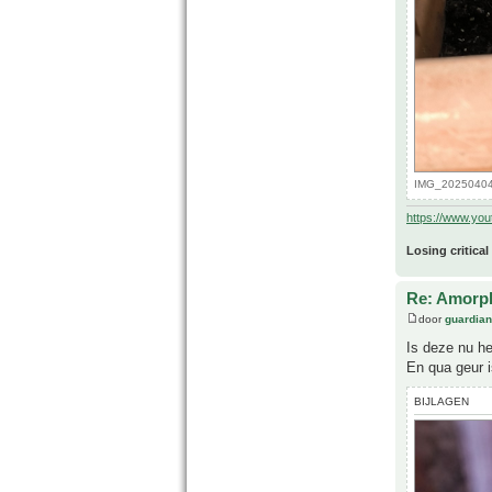
IMG_20250404_
https://www.yo
Losing critical
Re: Amorph
door
guardia
Is deze nu he
En qua geur i
BIJLAGEN