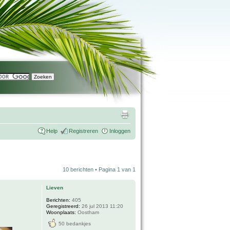
Help
Registreren
Inloggen
10 berichten • Pagina
1
van
1
Lieven
Berichten:
405
Geregistreerd:
26 jul 2013 11:20
Woonplaats:
Oostham
50 bedankjes