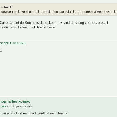
 schreef:
e gewoon in de volle grond laten zitten en zag zojuist dat de eerste alweer boven 
Carlo dat het de Konjac is die opkomt , ik vind dit vroeg voor deze plant
s vulgaris die wel , ook hier al boven
pic.php?f=49&t=9672
21
ophallus konjac
n1967
op 04 apr 2025 10:15
t verschil of dit een blad wordt of een bloem?