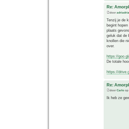
Re: Amorph
door
adriadri
Tenzij je de 
begint hopen 
plaats gevond
geluk dat de 
knollen die n
over.
https://goo.
De totale ho
https://drive
Re: Amorph
door
Carlo
op 
Ik heb ze gew