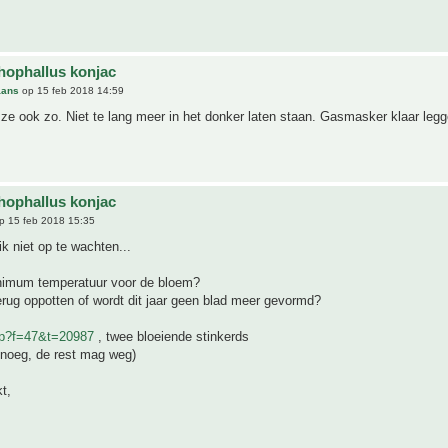
ophallus konjac
aans
op 15 feb 2018 14:59
n ze ook zo. Niet te lang meer in het donker laten staan. Gasmasker klaar legg
ophallus konjac
p 15 feb 2018 15:35
ik niet op te wachten...
nimum temperatuur voor de bloem?
erug oppotten of wordt dit jaar geen blad meer gevormd?
hp?f=47&t=20987
, twee bloeiende stinkerds
enoeg, de rest mag weg)
t,