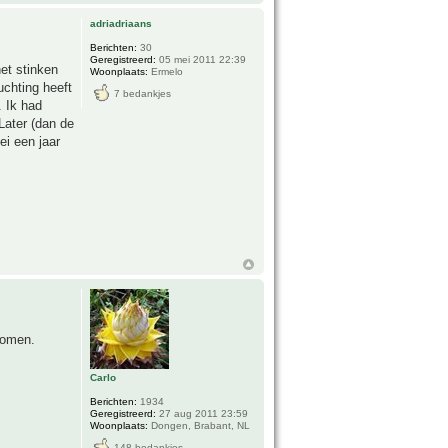
adriadriaans
Berichten:
30
Geregistreerd:
05 mei 2011 22:39
het stinken
Woonplaats:
Ermelo
uchting heeft
7 bedankjes
. Ik had
 Later (dan de
ei een jaar
komen.
Carlo
Berichten:
1934
Geregistreerd:
27 aug 2011 23:59
Woonplaats:
Dongen, Brabant, NL
148 bedankjes