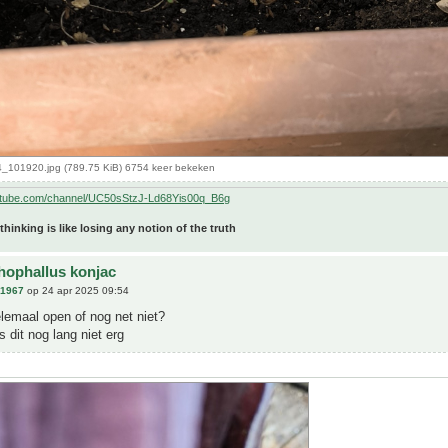
101920.jpg (789.75 KiB) 6754 keer bekeken
utube.com/channel/UC50sStzJ-Ld68Yis00q_B6g
 thinking is like losing any notion of the truth
ophallus konjac
n1967
op 24 apr 2025 09:54
lemaal open of nog net niet?
s dit nog lang niet erg