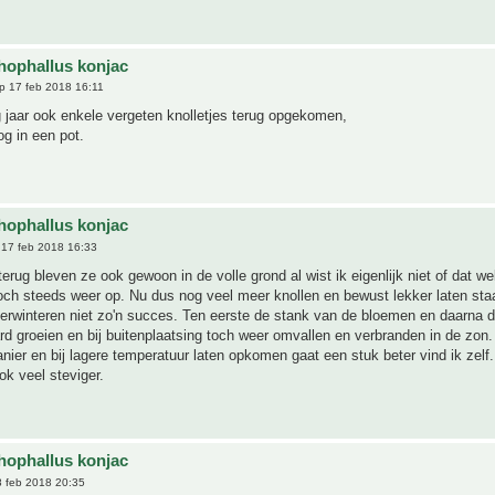
ophallus konjac
p 17 feb 2018 16:11
ig jaar ook enkele vergeten knolletjes terug opgekomen,
g in een pot.
ophallus konjac
17 feb 2018 16:33
terug bleven ze ook gewoon in de volle grond al wist ik eigenlijk niet of dat w
ch steeds weer op. Nu dus nog veel meer knollen en bewust lekker laten sta
erwinteren niet zo'n succes. Ten eerste de stank van de bloemen en daarna d
ard groeien en bij buitenplaatsing toch weer omvallen en verbranden in de zon
anier en bij lagere temperatuur laten opkomen gaat een stuk beter vind ik zelf
k veel steviger.
ophallus konjac
 feb 2018 20:35