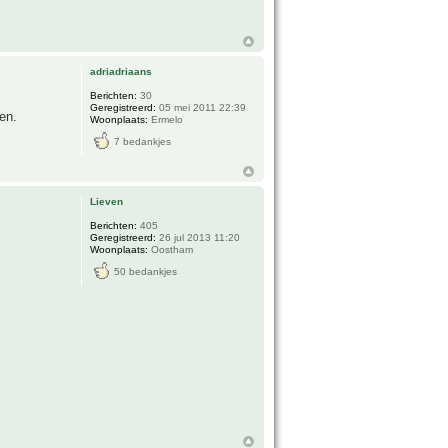
adriadriaans
Berichten:
30
Geregistreerd:
05 mei 2011 22:39
en.
Woonplaats:
Ermelo
7 bedankjes
Lieven
Berichten:
405
Geregistreerd:
26 jul 2013 11:20
Woonplaats:
Oostham
50 bedankjes