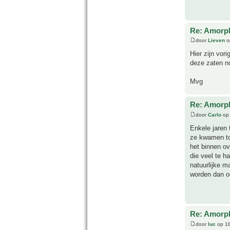
Re: Amorph
door
Lieven
o
Hier zijn vor
deze zaten no
Mvg
Re: Amorph
door
Carlo
op 
Enkele jaren 
ze kwamen to
het binnen ov
die veel te h
natuurlijke m
worden dan oo
Re: Amorph
door
luc
op 18