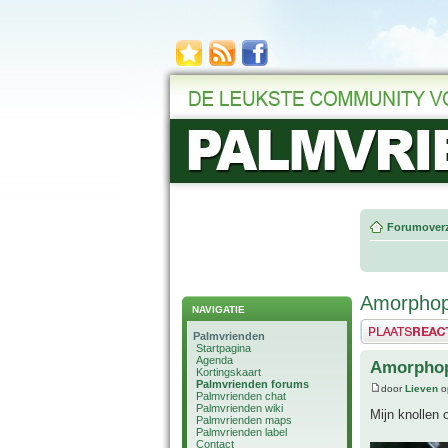
Forumoverz
Amorphop
NAVIGATIE
Plaats een reactie
Palmvrienden
Startpagina
Agenda
Amorphop
Kortingskaart
Palmvrienden forums
door
Lieven
o
Palmvrienden chat
Palmvrienden wiki
Mijn knollen 
Palmvrienden maps
Palmvrienden label
Contact