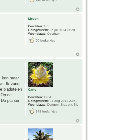
Lieven
Berichten:
405
Geregistreerd:
26 jul 2013 11:20
Woonplaats:
Oostham
50 bedankjes
el kon maar
an. Ik vond
e bladstelen
Carlo
. Op de
Berichten:
1934
. De planten
Geregistreerd:
27 aug 2011 23:59
Woonplaats:
Dongen, Brabant, NL
148 bedankjes