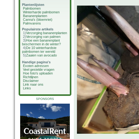
Plantenlijsten
Palmbomen
Winterharde palmbomen
Bananenplanten
Canna's (bloemriet)
Palmvarens
Populairste artikels
1)
Verzorging bananenplanten
2)
Verzorging van palmen
3)
Hoe een bananenplant
beschermen in de winter?
4)
De 10 winterhardste
palmbomen ter wereld
5)
Zaaien van avocado
Handige pagina's
Exoten adressen
Veel gestelde vragen
Hoe foto's uploaden
Richtlijnen
Disclaimer
Link naar ons
Links
SPONSORS