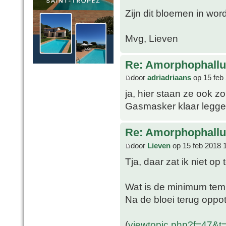
Zijn dit bloemen in wor
Mvg, Lieven
Re: Amorphophallu
door
adriadriaans
op 15 feb
ja, hier staan ze ook zo
Gasmasker klaar legge
Re: Amorphophallu
door
Lieven
op 15 feb 2018 
Tja, daar zat ik niet op 
Wat is de minimum tem
Na de bloei terug oppo
(
viewtopic.php?f=47&t