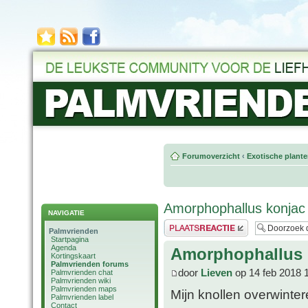
Forumoverzicht
‹
Exotische plant
Amorphophallus konjac
NAVIGATIE
Plaats een reactie
Palmvrienden
Startpagina
Agenda
Amorphophallus 
Kortingskaart
Palmvrienden forums
door
Lieven
op 14 feb 2018 
Palmvrienden chat
Palmvrienden wiki
Palmvrienden maps
Mijn knollen overwinter
Palmvrienden label
Contact