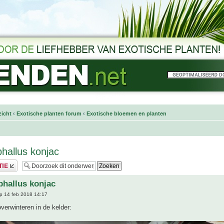
icht
‹
Exotische planten forum
‹
Exotische bloemen en planten
hallus konjac
hallus konjac
p 14 feb 2018 14:17
overwinteren in de kelder: