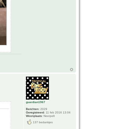
guardian1967
Berichten:
2029
Geregistreerd:
11 feb 2016 13:04
Woonplaats:
Neerpelt
137 bedankjes