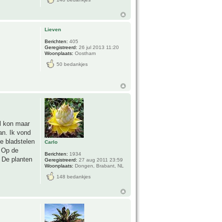
Lieven
Berichten:
405
Geregistreerd:
26 jul 2013 11:20
Woonplaats:
Oostham
50 bedankjes
el kon maar
an. Ik vond
e bladstelen
Carlo
. Op de
Berichten:
1934
. De planten
Geregistreerd:
27 aug 2011 23:59
Woonplaats:
Dongen, Brabant, NL
148 bedankjes