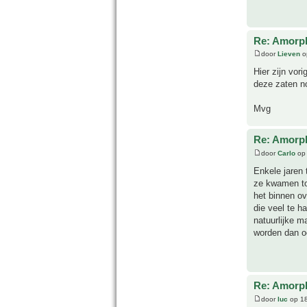
Re: Amorph
door
Lieven
o
Hier zijn vor
deze zaten no
Mvg
Re: Amorph
door
Carlo
op 
Enkele jaren 
ze kwamen to
het binnen ov
die veel te h
natuurlijke m
worden dan oo
Re: Amorph
door
luc
op 18