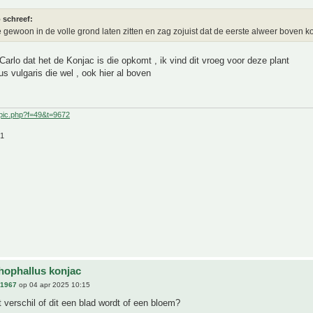
 schreef:
e gewoon in de volle grond laten zitten en zag zojuist dat de eerste alweer boven 
Carlo dat het de Konjac is die opkomt , ik vind dit vroeg voor deze plant
s vulgaris die wel , ook hier al boven
pic.php?f=49&t=9672
21
ophallus konjac
n1967
op 04 apr 2025 10:15
t verschil of dit een blad wordt of een bloem?