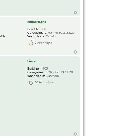
adriadriaans
Berichten:
30
Geregistreerd:
05 mei 2011 22:39
en.
Woonplaats:
Ermelo
7 bedankjes
Lieven
Berichten:
405
Geregistreerd:
26 jul 2013 11:20
Woonplaats:
Oostham
50 bedankjes