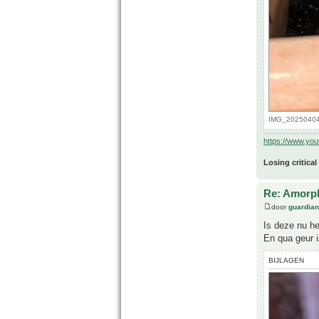
IMG_20250404_
https://www.yo
Losing critical
Re: Amorph
door
guardia
Is deze nu he
En qua geur i
BIJLAGEN