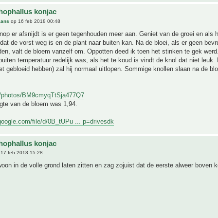
ophallus konjac
aans
op 16 feb 2018 00:48
knop er afsnijdt is er geen tegenhouden meer aan. Geniet van de groei en als 
dat de vorst weg is en de plant naar buiten kan. Na de bloei, als er geen bevr
en, valt de bloem vanzelf om. Oppotten deed ik toen het stinken te gek werd
buiten temperatuur redelijk was, als het te koud is vindt de knol dat niet leuk.
iet gebloeid hebben) zal hij normaal uitlopen. Sommige knollen slaan na de blo
gl/photos/BM9cmyqTtSja477Q7
ogte van de bloem was 1,94.
.google.com/file/d/0B_tUPu ... p=drivesdk
ophallus konjac
17 feb 2018 15:28
oon in de volle grond laten zitten en zag zojuist dat de eerste alweer boven 