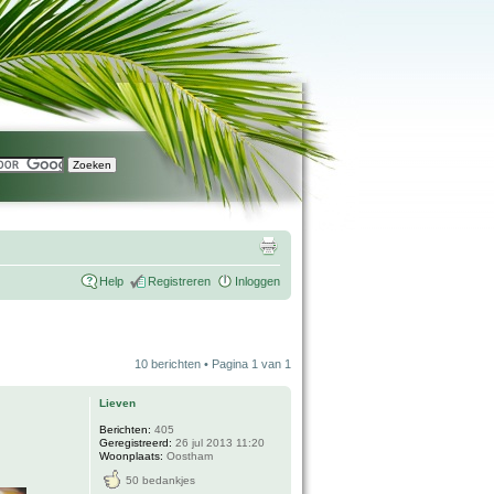
Help
Registreren
Inloggen
10 berichten • Pagina
1
van
1
Lieven
Berichten:
405
Geregistreerd:
26 jul 2013 11:20
Woonplaats:
Oostham
50 bedankjes