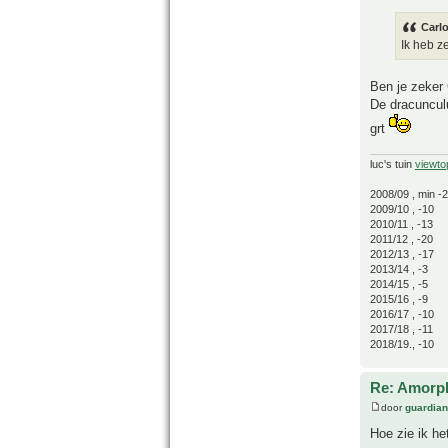
Carlo
Ik heb z
Ben je zeker 
De dracunculu
grt
luc's tuin
viewto
2008/09 , min -
2009/10 , -10
2010/11 , -13
2011/12 , -20
2012/13 , -17
2013/14 , -3
2014/15 , -5
2015/16 , -9
2016/17 , -10
2017/18 , -11
2018/19., -10
Re: Amorph
door
guardia
Hoe zie ik he