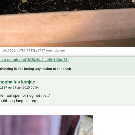
101920.jpg (789.75 KiB) 6737 keer bekeken
utube.com/channel/UC50sStzJ-Ld68Yis00q_B6g
 thinking is like losing any notion of the truth
ophallus konjac
n1967
op 24 apr 2025 09:54
lemaal open of nog net niet?
s dit nog lang niet erg