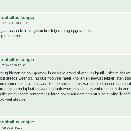
ophallus konjac
p 17 feb 2018 16:11
ig jaar ook enkele vergeten knolletjes terug opgekomen,
g in een pot.
ophallus konjac
17 feb 2018 16:33
terug bleven ze ook gewoon in de volle grond al wist ik eigenlijk niet of dat w
ch steeds weer op. Nu dus nog veel meer knollen en bewust lekker laten sta
erwinteren niet zo'n succes. Ten eerste de stank van de bloemen en daarna d
ard groeien en bij buitenplaatsing toch weer omvallen en verbranden in de zon
anier en bij lagere temperatuur laten opkomen gaat een stuk beter vind ik zelf
k veel steviger.
ophallus konjac
 feb 2018 20:35