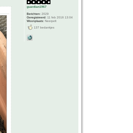
guardian1967
Berichten:
2029
Geregistreerd:
11 feb 2016 13:04
Woonplaats:
Neerpelt
137 bedankjes