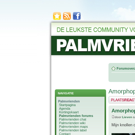
Forumoverz
Amorphop
NAVIGATIE
Plaats een reactie
Palmvrienden
Startpagina
Agenda
Amorphop
Kortingskaart
Palmvrienden forums
door
Lieven
o
Palmvrienden chat
Palmvrienden wiki
Mijn knollen 
Palmvrienden maps
Palmvrienden label
Contact