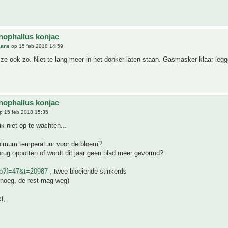
ophallus konjac
aans
op 15 feb 2018 14:59
n ze ook zo. Niet te lang meer in het donker laten staan. Gasmasker klaar legg
ophallus konjac
p 15 feb 2018 15:35
ik niet op te wachten...
nimum temperatuur voor de bloem?
erug oppotten of wordt dit jaar geen blad meer gevormd?
hp?f=47&t=20987
, twee bloeiende stinkerds
enoeg, de rest mag weg)
t,