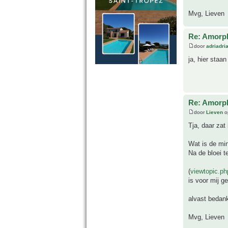
Mvg, Lieven
Re: Amorph
door
adriadri
ja, hier staa
Re: Amorph
door
Lieven
o
Tja, daar zat 
Wat is de mi
Na de bloei t
(
viewtopic.p
is voor mij g
alvast bedank
Mvg, Lieven