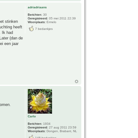
adriadriaans
Berichten:
30
Geregistreerd:
05 mei 2011 22:39
het stinken
Woonplaats:
Ermelo
uchting heeft
7 bedankjes
. Ik had
 Later (dan de
ei een jaar
komen.
Carlo
Berichten:
1934
Geregistreerd:
27 aug 2011 23:59
Woonplaats:
Dongen, Brabant, NL
148 bedankjes