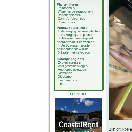
Plantenlijsten
Palmbomen
Winterharde palmbomen
Bananenplanten
Canna's (bloemriet)
Palmvarens
Populairste artikels
1)
Verzorging bananenplanten
2)
Verzorging van palmen
3)
Hoe een bananenplant
beschermen in de winter?
4)
De 10 winterhardste
palmbomen ter wereld
5)
Zaaien van avocado
Handige pagina's
Exoten adressen
Veel gestelde vragen
Hoe foto's uploaden
Richtlijnen
Disclaimer
Link naar ons
Links
SPONSORS
Zijn dit bloe