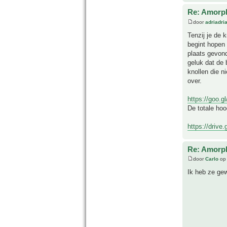
Re: Amorph
door
adriadri
Tenzij je de 
begint hopen 
plaats gevond
geluk dat de 
knollen die n
over.
https://goo.
De totale ho
https://drive
Re: Amorph
door
Carlo
op 
Ik heb ze gew