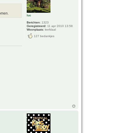
komen.
luc
Berichten:
1323
Geregistreerd:
11 apr 2010 13:58
Woonplaats:
leefdaal
127 bedankjes