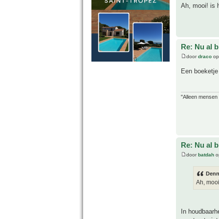
Ah, mooi! is 
Re: Nu al 
door
draco
op
Een boeketje 
"Alleen mensen d
Re: Nu al 
door
batdah
o
Denn
Ah, mooi
In houdbaarhe