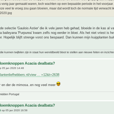
 vorig jaar gemaakt waren, toch wachten op een bepaalde periode in het voorjaar. 
eze veel te vroeg zou gaan bloeien, maar dat wordt toch de normale tijd verwacht ik
2020.jpg
nde selectie 'Gaulois Astier' die ik vele jaren heb gehad, bloeide in de kas al v
a baileyana 'Purpurea' kwam zelfs nog eerder in bloei. Als het niet vriest is he
. Hopelijk blijft strenge vorst ons bespaard. Dan kunnen mijn kuipplanten buit
ie kunnen twijfelen zijn in staat hun wereldbeeld bloot te stellen aan nieuwe feiten en inzichte
bloemknoppen Acacia dealbata?
p 05 jan 2020 14:48
plantenliefhebbers.nl/view ... =12&t=2638
er en der de mimosa..en nog veel meer
midden Portugal
bloemknoppen Acacia dealbata?
S
op 05 jan 2020 16:56