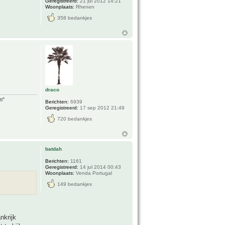
Geregistreerd:
21 jul 2012 14:21
Woonplaats:
Rhenen
358 bedankjes
draco
n"
Berichten:
6939
Geregistreerd:
17 sep 2012 21:49
720 bedankjes
batdah
Berichten:
1161
Geregistreerd:
14 jul 2014 00:43
Woonplaats:
Venda Portugal
149 bedankjes
nkrijk