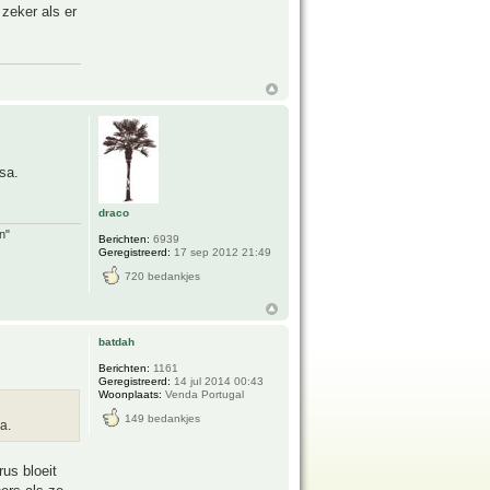
 zeker als er
osa.
draco
n"
Berichten:
6939
Geregistreerd:
17 sep 2012 21:49
720 bedankjes
batdah
Berichten:
1161
Geregistreerd:
14 jul 2014 00:43
Woonplaats:
Venda Portugal
149 bedankjes
a.
rus bloeit