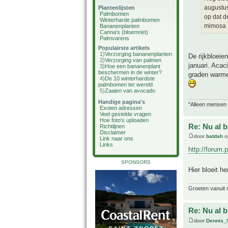
augustus
Plantenlijsten
Palmbomen
op dat d
Winterharde palmbomen
mimosa 
Bananenplanten
Canna's (bloemriet)
Palmvarens
Populairste artikels
1)
Verzorging bananenplanten
De rijkbloeie
2)
Verzorging van palmen
januari. Acaci
3)
Hoe een bananenplant
beschermen in de winter?
graden warmer
4)
De 10 winterhardste
palmbomen ter wereld
5)
Zaaien van avocado
Handige pagina's
"Alleen mensen d
Exoten adressen
Veel gestelde vragen
Hoe foto's uploaden
Re: Nu al 
Richtlijnen
Disclaimer
door
batdah
o
Link naar ons
Links
http://forum.
SPONSORS
Hier bloeit h
Groeten vanuit 
Re: Nu al 
door
Dennis_