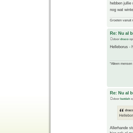
hebben jullie
nog wat winte
Groeten vanuit 
Re: Nu al 
door
draco
op
Helleborus - 
"Alleen mensen d
Re: Nu al 
door
batdah
o
drac
Helleboru
Allerhande st