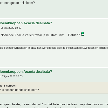
het een goede snijbloem?
bloemknoppen Acacia dealbata?
 05 jan 2020 18:57
bloeiende Acacia verlept waar je bij staat, niet... Batdah?
ie kunnen twijfelen zijn in staat hun wereldbeeld bloot te stellen aan nieuwe feiten en inzichte
bloemknoppen Acacia dealbata?
p 05 jan 2020 20:53
is_S schreef:
! is het een goede snijbloem?
id geen beste, na een dag of 4 is het helemaal gedaan...importmimosa uit fra