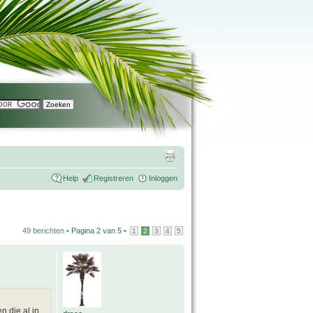
Help
Registreren
Inloggen
49 berichten •
Pagina
2
van
5
•
1
2
3
4
5
 die al in