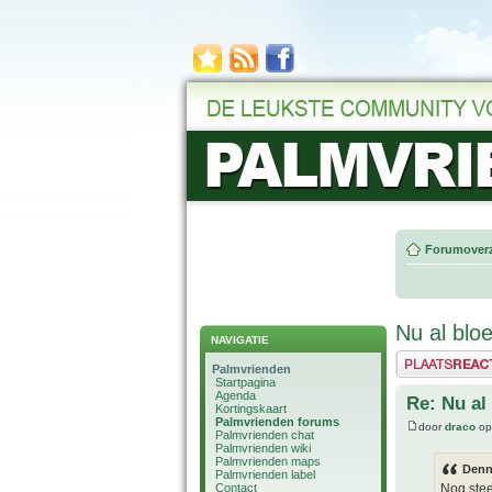
Forumoverz
Nu al blo
NAVIGATIE
Plaats een reactie
Palmvrienden
Startpagina
Agenda
Re: Nu al
Kortingskaart
Palmvrienden forums
door
draco
op
Palmvrienden chat
Palmvrienden wiki
Palmvrienden maps
Denn
Palmvrienden label
Contact
Nog stee