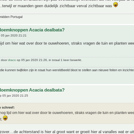
...terwijl er maanden geen duidelijk zichtbaar verval zichtbaar was
midden Portugal
bloemknoppen Acacia dealbata?
 05 jan 2020 21:21
tijd om hier wat over door te ouwehoeren, straks vragen de tuin en planten wee
t door
draco
op 05 jan 2020 21:26, in totaal 1 keer bewerkt.
ie kunnen twijfelen zijn in staat hun wereldbeeld bloot te stellen aan nieuwe feiten en inzichte
bloemknoppen Acacia dealbata?
p 05 jan 2020 21:25
o schreef:
 nog tijd om hier wat over door te ouwehoeren, straks vragen de tuin en planten wee
t.
 zover....de achterstand is hier al groot want er groeit hier al vanalles wat er ui