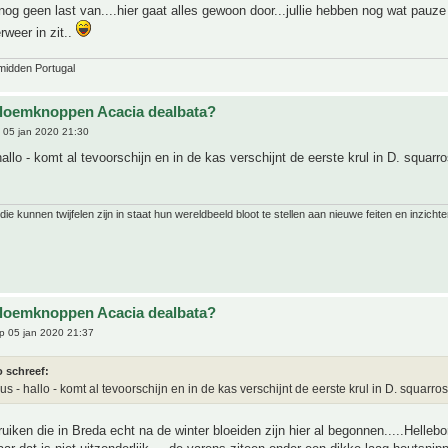
 nog geen last van....hier gaat alles gewoon door...jullie hebben nog wat pauze
rweer in zit..
midden Portugal
bloemknoppen Acacia dealbata?
 05 jan 2020 21:30
hallo - komt al tevoorschijn en in de kas verschijnt de eerste krul in D. squarr
ie kunnen twijfelen zijn in staat hun wereldbeeld bloot te stellen aan nieuwe feiten en inzichte
bloemknoppen Acacia dealbata?
p 05 jan 2020 21:37
o schreef:
s - hallo - komt al tevoorschijn en in de kas verschijnt de eerste krul in D. squarros
ruiken die in Breda echt na de winter bloeiden zijn hier al begonnen.....Hellebo