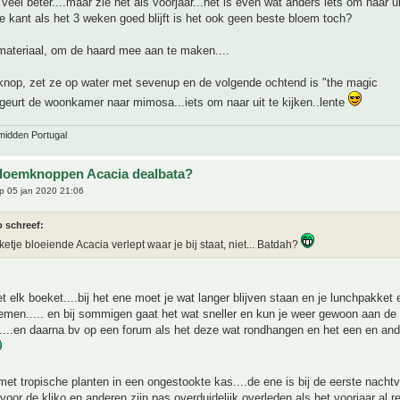
 veel beter....maar zie het als voorjaar...het is even wat anders iets om naar uit
 kant als het 3 weken goed blijft is het ook geen beste bloem toch?
materiaal, om de haard mee aan te maken....
 knop, zet ze op water met sevenup en de volgende ochtend is "the magic
geurt de woonkamer naar mimosa...iets om naar uit te kijken..lente
midden Portugal
bloemknoppen Acacia dealbata?
p 05 jan 2020 21:06
o schreef:
etje bloeiende Acacia verlept waar je bij staat, niet... Batdah?
t elk boeket....bij het ene moet je wat langer blijven staan en je lunchpakket 
men..... en bij sommigen gaat het wat sneller en kun je weer gewoon aan de d
....en daarna bv op een forum als het deze wat rondhangen en het een en and
 met tropische planten in een ongestookte kas....de ene is bij de eerste nachtv
 voor de kliko en anderen zijn pas overduidelijk overleden als het voorjaar al r