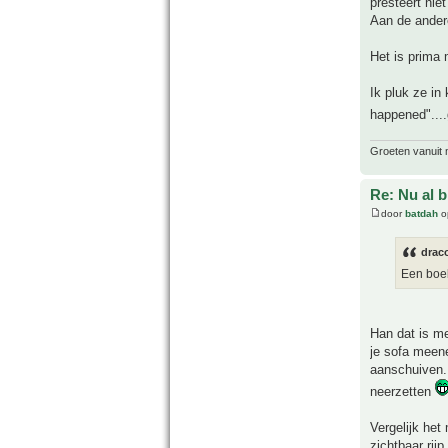
presteert niet
Aan de andere
Het is prima 
Ik pluk ze in
happened"....
Groeten vanuit 
Re: Nu al 
door
batdah
o
drac
Een boek
Han dat is me
je sofa meene
aanschuiven.
neerzetten
Vergelijk het
zichtbaar rijp