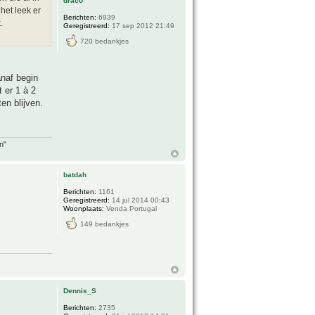
draco
het leek er
Berichten:
6939
.
Geregistreerd:
17 sep 2012 21:49
720 bedankjes
anaf begin
t er 1 à 2
en blijven.
n"
batdah
Berichten:
1161
Geregistreerd:
14 jul 2014 00:43
Woonplaats:
Venda Portugal
149 bedankjes
Dennis_S
Berichten:
2735