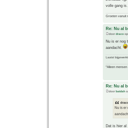
volle gang is
Groeten vanuit 
Re: Nu al 
door
draco
op
Nu is er nog 
aandacht.
Laatst bijgewerk
"Alleen mensen d
Re: Nu al 
door
batdah
o
drac
Nu is er
aandach
Dat is hier al