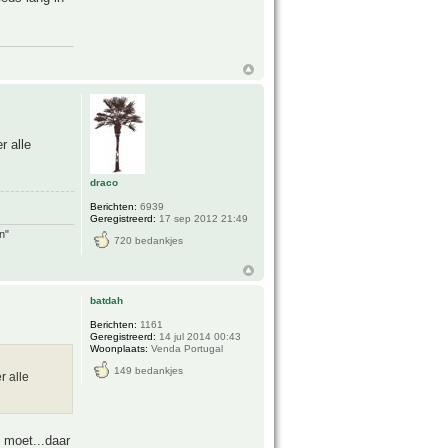
r alle
draco
Berichten:
6939
Geregistreerd:
17 sep 2012 21:49
n"
720 bedankjes
batdah
Berichten:
1161
Geregistreerd:
14 jul 2014 00:43
Woonplaats:
Venda Portugal
149 bedankjes
r alle
t moet...daar