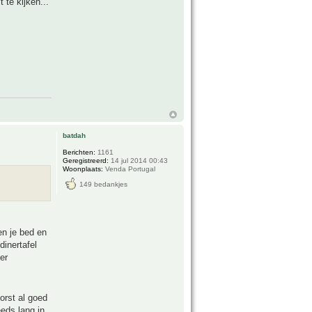
 te kijken...
batdah
Berichten:
1161
Geregistreerd:
14 jul 2014 00:43
Woonplaats:
Venda Portugal
149 bedankjes
en je bed en
inertafel
er
orst al goed
eeds lang in