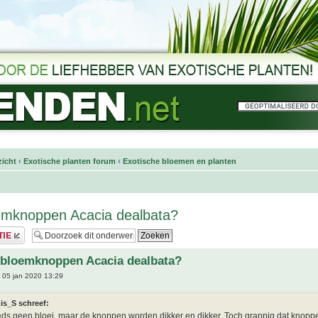
icht
‹
Exotische planten forum
‹
Exotische bloemen en planten
emknoppen Acacia dealbata?
 bloemknoppen Acacia dealbata?
 05 jan 2020 13:29
is_S schreef:
ds geen bloei, maar de knoppen worden dikker en dikker. Toch grappig dat knoppen