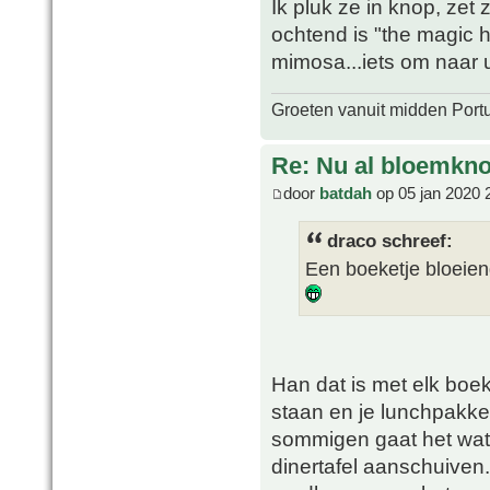
Ik pluk ze in knop, ze
ochtend is "the magic 
mimosa...iets om naar ui
Groeten vanuit midden Port
Re: Nu al bloemkn
door
batdah
op 05 jan 2020 
draco schreef:
Een boeketje bloeiend
Han dat is met elk boeke
staan en je lunchpakket
sommigen gaat het wat
dinertafel aanschuiven.