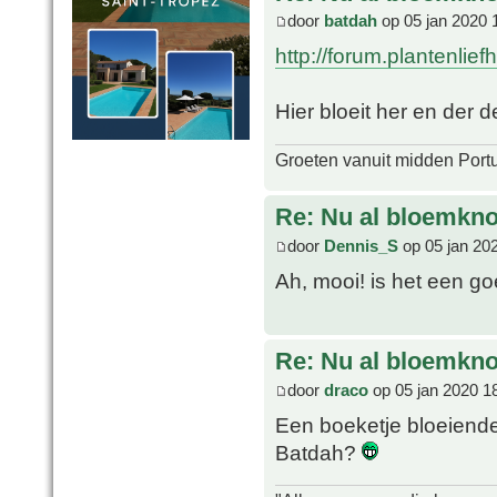
door
batdah
op 05 jan 2020 
http://forum.plantenlie
Hier bloeit her en der
Groeten vanuit midden Port
Re: Nu al bloemkn
door
Dennis_S
op 05 jan 20
Ah, mooi! is het een g
Re: Nu al bloemkn
door
draco
op 05 jan 2020 1
Een boeketje bloeiende A
Batdah?