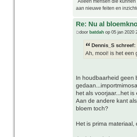
"Alleen mensen die kunnen tw
aan nieuwe feiten en inzich
Re: Nu al bloemkn
door
batdah
op 05 jan 2020 
Dennis_S schreef:
Ah, mooi! is het een
In houdbaarheid geen b
gedaan...importmimosa ui
het als voorjaar...het is
Aan de andere kant als 
bloem toch?
Het is prima materiaal