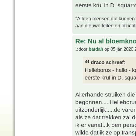
eerste krul in D. squarr
"Alleen mensen die kunnen tw
aan nieuwe feiten en inzich
Re: Nu al bloemkn
door
batdah
op 05 jan 2020 
draco schreef:
Helleborus - hallo - 
eerste krul in D. squ
Allerhande struiken die 
begonnen.....Helleborus 
uitzonderlijk.....de va
als ze dat trekken zal 
ik er vanaf...k ben per
wilde dat ik ze op trans