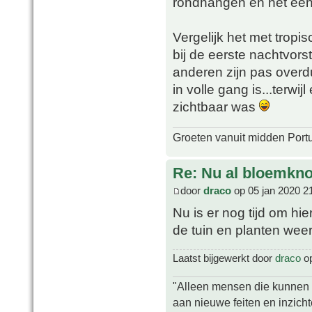
rondhangen en het een
Vergelijk het met tropi
bij de eerste nachtvorst
anderen zijn pas overdu
in volle gang is...terwi
zichtbaar was
Groeten vanuit midden Port
Re: Nu al bloemkn
door
draco
op 05 jan 2020 2
Nu is er nog tijd om hi
de tuin en planten wee
Laatst bijgewerkt door
draco
op
"Alleen mensen die kunnen tw
aan nieuwe feiten en inzich