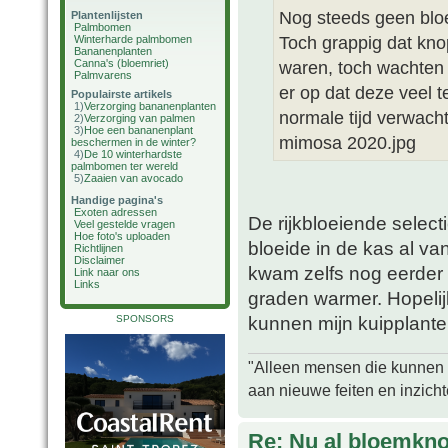
Nog steeds geen bloe
Plantenlijsten
Palmbomen
Toch grappig dat kno
Winterharde palmbomen
Bananenplanten
Canna's (bloemriet)
waren, toch wachten 
Palmvarens
er op dat deze veel 
Populairste artikels
1)
Verzorging bananenplanten
normale tijd verwacht
2)
Verzorging van palmen
3)
Hoe een bananenplant
mimosa 2020.jpg
beschermen in de winter?
4)
De 10 winterhardste
palmbomen ter wereld
5)
Zaaien van avocado
Handige pagina's
Exoten adressen
De rijkbloeiende selecti
Veel gestelde vragen
Hoe foto's uploaden
bloeide in de kas al va
Richtlijnen
Disclaimer
kwam zelfs nog eerder in
Link naar ons
Links
graden warmer. Hopelijk
kunnen mijn kuipplanten
SPONSORS
"Alleen mensen die kunnen tw
aan nieuwe feiten en inzich
Re: Nu al bloemkn