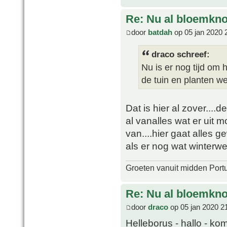
Re: Nu al bloemkn
door
batdah
op 05 jan 2020 
draco schreef:
Nu is er nog tijd om 
de tuin en planten w
Dat is hier al zover....d
al vanalles wat er uit m
van....hier gaat alles 
als er nog wat winterwee
Groeten vanuit midden Port
Re: Nu al bloemkn
door
draco
op 05 jan 2020 2
Helleborus - hallo - kom