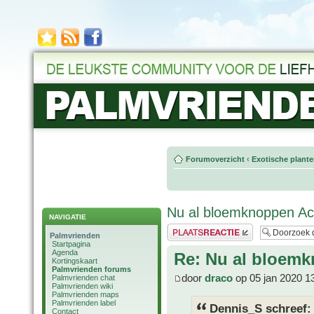
Forumoverzicht
‹
Exotische plant
Nu al bloemknoppen Ac
NAVIGATIE
Plaats een reactie
Palmvrienden
Startpagina
Agenda
Re: Nu al bloemk
Kortingskaart
Palmvrienden forums
door
draco
op 05 jan 2020 1
Palmvrienden chat
Palmvrienden wiki
Palmvrienden maps
Palmvrienden label
Dennis_S schreef:
Contact