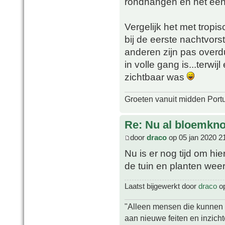
rondhangen en het een
Vergelijk het met tropi
bij de eerste nachtvorst
anderen zijn pas overdu
in volle gang is...terwi
zichtbaar was
Groeten vanuit midden Port
Re: Nu al bloemkn
door
draco
op 05 jan 2020 2
Nu is er nog tijd om hi
de tuin en planten wee
Laatst bijgewerkt door
draco
op
"Alleen mensen die kunnen tw
aan nieuwe feiten en inzich