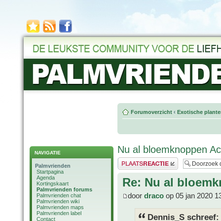
Forumoverzicht
‹
Exotische plant
Nu al bloemknoppen Ac
NAVIGATIE
Plaats een reactie
Palmvrienden
Startpagina
Agenda
Re: Nu al bloemk
Kortingskaart
Palmvrienden forums
door
draco
op 05 jan 2020 1
Palmvrienden chat
Palmvrienden wiki
Palmvrienden maps
Palmvrienden label
Dennis_S schreef:
Contact