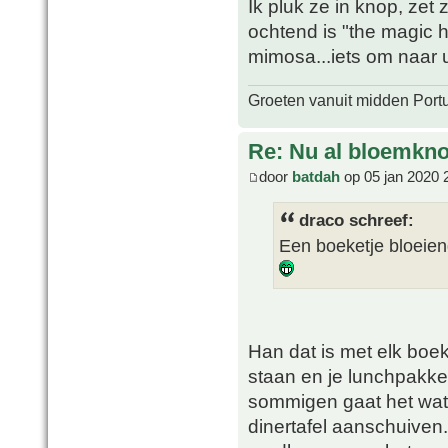
Ik pluk ze in knop, ze
ochtend is "the magic 
mimosa...iets om naar ui
Groeten vanuit midden Port
Re: Nu al bloemkn
door
batdah
op 05 jan 2020 
draco schreef:
Een boeketje bloeiend
Han dat is met elk boeke
staan en je lunchpakket
sommigen gaat het wat
dinertafel aanschuiven.