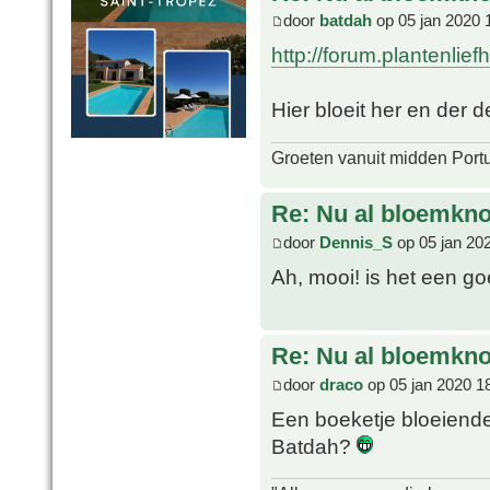
door
batdah
op 05 jan 2020 
http://forum.plantenlie
Hier bloeit her en der
Groeten vanuit midden Port
Re: Nu al bloemkn
door
Dennis_S
op 05 jan 20
Ah, mooi! is het een g
Re: Nu al bloemkn
door
draco
op 05 jan 2020 1
Een boeketje bloeiende A
Batdah?