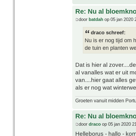
Re: Nu al bloemkn
door
batdah
op 05 jan 2020 
draco schreef:
Nu is er nog tijd om 
de tuin en planten w
Dat is hier al zover....d
al vanalles wat er uit m
van....hier gaat alles 
als er nog wat winterwee
Groeten vanuit midden Port
Re: Nu al bloemkn
door
draco
op 05 jan 2020 2
Helleborus - hallo - kom