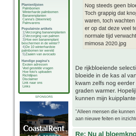
Nog steeds geen bloe
Plantenlijsten
Palmbomen
Toch grappig dat kno
Winterharde palmbomen
Bananenplanten
Canna's (bloemriet)
waren, toch wachten 
Palmvarens
er op dat deze veel 
Populairste artikels
1)
Verzorging bananenplanten
normale tijd verwacht
2)
Verzorging van palmen
3)
Hoe een bananenplant
mimosa 2020.jpg
beschermen in de winter?
4)
De 10 winterhardste
palmbomen ter wereld
5)
Zaaien van avocado
Handige pagina's
Exoten adressen
De rijkbloeiende selecti
Veel gestelde vragen
Hoe foto's uploaden
bloeide in de kas al va
Richtlijnen
Disclaimer
kwam zelfs nog eerder in
Link naar ons
Links
graden warmer. Hopelijk
kunnen mijn kuipplanten
SPONSORS
"Alleen mensen die kunnen tw
aan nieuwe feiten en inzich
Re: Nu al bloemkn