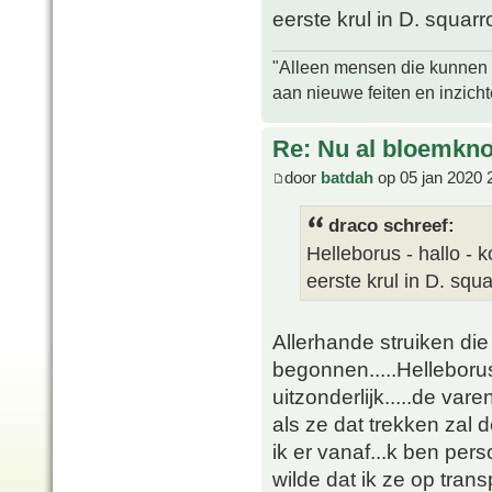
eerste krul in D. squarr
"Alleen mensen die kunnen tw
aan nieuwe feiten en inzich
Re: Nu al bloemkn
door
batdah
op 05 jan 2020 
draco schreef:
Helleborus - hallo - 
eerste krul in D. squ
Allerhande struiken die 
begonnen.....Helleborus 
uitzonderlijk.....de va
als ze dat trekken zal 
ik er vanaf...k ben per
wilde dat ik ze op trans