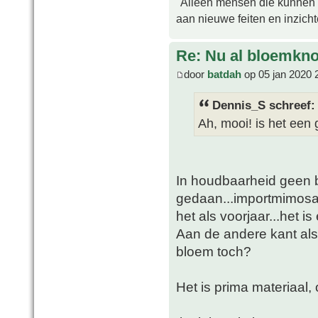
"Alleen mensen die kunnen tw
aan nieuwe feiten en inzich
Re: Nu al bloemkn
door
batdah
op 05 jan 2020 
Dennis_S schreef:
Ah, mooi! is het een
In houdbaarheid geen b
gedaan...importmimosa ui
het als voorjaar...het is
Aan de andere kant als 
bloem toch?
Het is prima materiaal