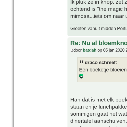
Ik pluk ze in knop, ze
ochtend is "the magic 
mimosa...iets om naar ui
Groeten vanuit midden Port
Re: Nu al bloemkn
door
batdah
op 05 jan 2020 
draco schreef:
Een boeketje bloeiend
Han dat is met elk boeke
staan en je lunchpakket
sommigen gaat het wat
dinertafel aanschuiven.