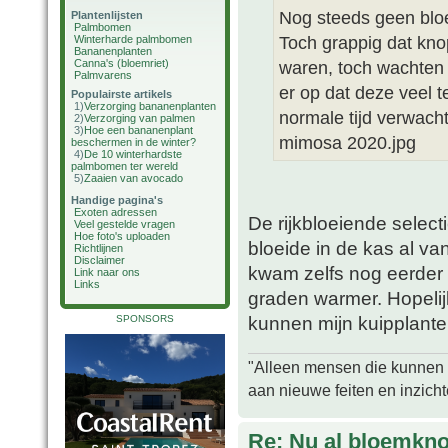
Nog steeds geen bloe
Plantenlijsten
Palmbomen
Toch grappig dat kno
Winterharde palmbomen
Bananenplanten
Canna's (bloemriet)
waren, toch wachten 
Palmvarens
er op dat deze veel 
Populairste artikels
1)
Verzorging bananenplanten
normale tijd verwacht
2)
Verzorging van palmen
3)
Hoe een bananenplant
mimosa 2020.jpg
beschermen in de winter?
4)
De 10 winterhardste
palmbomen ter wereld
5)
Zaaien van avocado
Handige pagina's
Exoten adressen
De rijkbloeiende selecti
Veel gestelde vragen
Hoe foto's uploaden
bloeide in de kas al va
Richtlijnen
Disclaimer
kwam zelfs nog eerder in
Link naar ons
Links
graden warmer. Hopelijk
kunnen mijn kuipplanten
SPONSORS
"Alleen mensen die kunnen tw
aan nieuwe feiten en inzich
Re: Nu al bloemkn