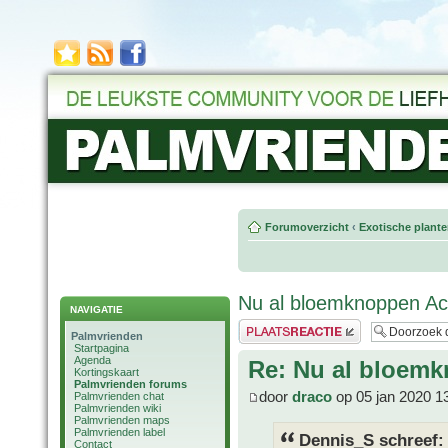
Forumoverzicht
‹
Exotische plant
Nu al bloemknoppen Ac
NAVIGATIE
Plaats een reactie
Palmvrienden
Startpagina
Agenda
Re: Nu al bloemk
Kortingskaart
Palmvrienden forums
door
draco
op 05 jan 2020 1
Palmvrienden chat
Palmvrienden wiki
Palmvrienden maps
Palmvrienden label
Dennis_S schreef:
Contact