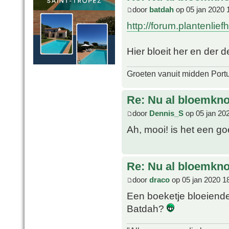
door
batdah
op 05 jan 2020 
http://forum.plantenlie
Hier bloeit her en der
Groeten vanuit midden Port
Re: Nu al bloemkn
door
Dennis_S
op 05 jan 20
Ah, mooi! is het een g
Re: Nu al bloemkn
door
draco
op 05 jan 2020 1
Een boeketje bloeiende A
Batdah?