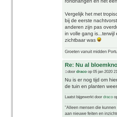
rondhangen en het een
Vergelijk het met tropi
bij de eerste nachtvorst
anderen zijn pas overdu
in volle gang is...terwi
zichtbaar was
Groeten vanuit midden Port
Re: Nu al bloemkn
door
draco
op 05 jan 2020 2
Nu is er nog tijd om hi
de tuin en planten wee
Laatst bijgewerkt door
draco
op
"Alleen mensen die kunnen tw
aan nieuwe feiten en inzich