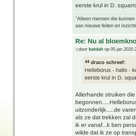
eerste krul in D. squarr
"Alleen mensen die kunnen tw
aan nieuwe feiten en inzich
Re: Nu al bloemkn
door
batdah
op 05 jan 2020 
draco schreef:
Helleborus - hallo - 
eerste krul in D. squ
Allerhande struiken die 
begonnen.....Helleborus 
uitzonderlijk.....de va
als ze dat trekken zal 
ik er vanaf...k ben per
wilde dat ik ze op trans