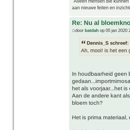
"Alleen mensen die kunnen tw
aan nieuwe feiten en inzich
Re: Nu al bloemkn
door
batdah
op 05 jan 2020 
Dennis_S schreef:
Ah, mooi! is het een
In houdbaarheid geen b
gedaan...importmimosa ui
het als voorjaar...het is
Aan de andere kant als 
bloem toch?
Het is prima materiaal