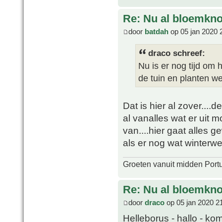
Re: Nu al bloemkn
door
batdah
op 05 jan 2020 
draco schreef:
Nu is er nog tijd om 
de tuin en planten w
Dat is hier al zover....d
al vanalles wat er uit m
van....hier gaat alles 
als er nog wat winterwee
Groeten vanuit midden Port
Re: Nu al bloemkn
door
draco
op 05 jan 2020 2
Helleborus - hallo - kom