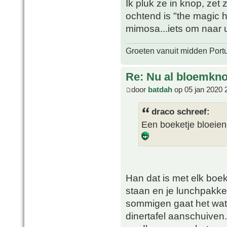
Ik pluk ze in knop, ze
ochtend is "the magic 
mimosa...iets om naar ui
Groeten vanuit midden Port
Re: Nu al bloemkn
door
batdah
op 05 jan 2020 
draco schreef:
Een boeketje bloeiend
Han dat is met elk boeke
staan en je lunchpakket
sommigen gaat het wat
dinertafel aanschuiven.