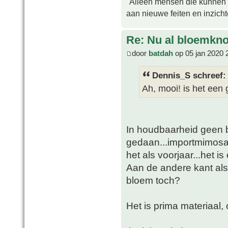
"Alleen mensen die kunnen tw
aan nieuwe feiten en inzich
Re: Nu al bloemkn
door
batdah
op 05 jan 2020 
Dennis_S schreef:
Ah, mooi! is het een
In houdbaarheid geen b
gedaan...importmimosa ui
het als voorjaar...het is
Aan de andere kant als 
bloem toch?
Het is prima materiaal