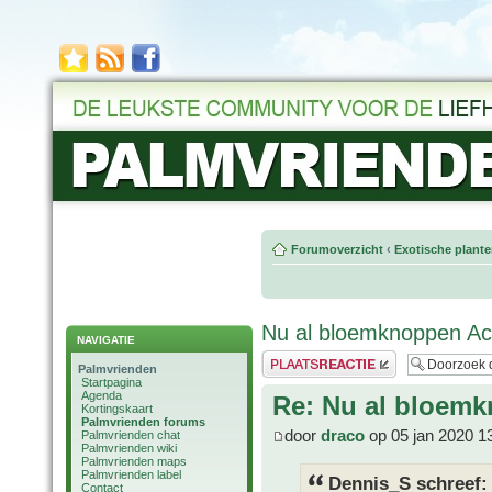
Forumoverzicht
‹
Exotische plant
Nu al bloemknoppen Ac
NAVIGATIE
Plaats een reactie
Palmvrienden
Startpagina
Agenda
Re: Nu al bloemk
Kortingskaart
Palmvrienden forums
door
draco
op 05 jan 2020 1
Palmvrienden chat
Palmvrienden wiki
Palmvrienden maps
Palmvrienden label
Dennis_S schreef:
Contact