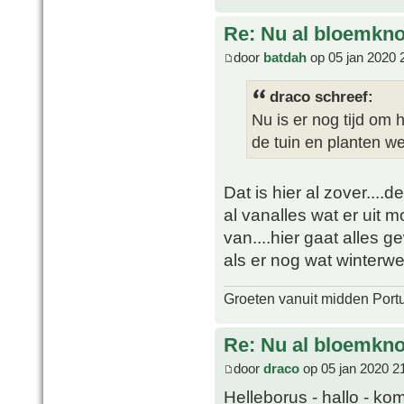
Re: Nu al bloemkn
door
batdah
op 05 jan 2020 
draco schreef:
Nu is er nog tijd om 
de tuin en planten w
Dat is hier al zover....d
al vanalles wat er uit m
van....hier gaat alles 
als er nog wat winterwee
Groeten vanuit midden Port
Re: Nu al bloemkn
door
draco
op 05 jan 2020 2
Helleborus - hallo - kom