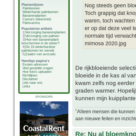
Nog steeds geen bloe
Plantenlijsten
Palmbomen
Toch grappig dat kno
Winterharde palmbomen
Bananenplanten
Canna's (bloemriet)
waren, toch wachten 
Palmvarens
er op dat deze veel 
Populairste artikels
1)
Verzorging bananenplanten
normale tijd verwacht
2)
Verzorging van palmen
3)
Hoe een bananenplant
mimosa 2020.jpg
beschermen in de winter?
4)
De 10 winterhardste
palmbomen ter wereld
5)
Zaaien van avocado
Handige pagina's
Exoten adressen
De rijkbloeiende selecti
Veel gestelde vragen
Hoe foto's uploaden
bloeide in de kas al va
Richtlijnen
Disclaimer
kwam zelfs nog eerder in
Link naar ons
Links
graden warmer. Hopelijk
kunnen mijn kuipplanten
SPONSORS
"Alleen mensen die kunnen tw
aan nieuwe feiten en inzich
Re: Nu al bloemkn