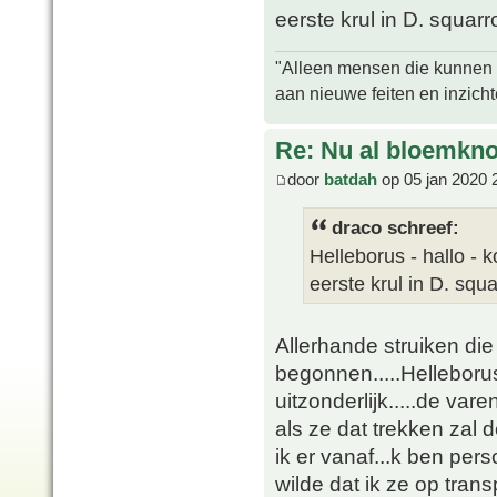
eerste krul in D. squarr
"Alleen mensen die kunnen tw
aan nieuwe feiten en inzich
Re: Nu al bloemkn
door
batdah
op 05 jan 2020 
draco schreef:
Helleborus - hallo - 
eerste krul in D. squ
Allerhande struiken die 
begonnen.....Helleborus 
uitzonderlijk.....de va
als ze dat trekken zal 
ik er vanaf...k ben per
wilde dat ik ze op trans