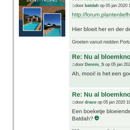
door
batdah
op 05 jan 2020 
http://forum.plantenlie
Hier bloeit her en der
Groeten vanuit midden Port
Re: Nu al bloemkn
door
Dennis_S
op 05 jan 20
Ah, mooi! is het een g
Re: Nu al bloemkn
door
draco
op 05 jan 2020 1
Een boeketje bloeiende A
Batdah?