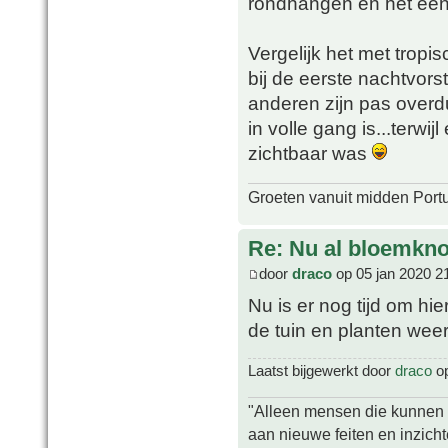
rondhangen en het een
Vergelijk het met tropi
bij de eerste nachtvorst
anderen zijn pas overdu
in volle gang is...terwi
zichtbaar was
Groeten vanuit midden Port
Re: Nu al bloemkn
door
draco
op 05 jan 2020 2
Nu is er nog tijd om hi
de tuin en planten wee
Laatst bijgewerkt door
draco
op
"Alleen mensen die kunnen tw
aan nieuwe feiten en inzich