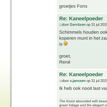
groetjes Fons
Re: Kaneelpoeder
door
Gerritzen
op 31 jul 201
Schimmels houden ook 
koperen munt in het za
is
groet,
René
Re: Kaneelpoeder
door
s.janssen
op 31 jul 201
Ik heb ook nooit last
The forest abounded with beauti
green foliage and the elegant c