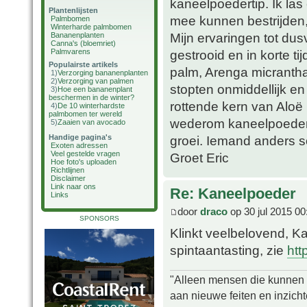
kaneelpoedertip. Ik las
Plantenlijsten
mee kunnen bestrijden,
Palmbomen
Winterharde palmbomen
Mijn ervaringen tot du
Bananenplanten
Canna's (bloemriet)
Palmvarens
gestrooid en in korte t
Populairste artikels
palm, Arenga micrantha
1)
Verzorging bananenplanten
2)
Verzorging van palmen
stopten onmiddellijk en
3)
Hoe een bananenplant
beschermen in de winter?
rottende kern van Aloë 
4)
De 10 winterhardste
palmbomen ter wereld
wederom kaneelpoeder 
5)
Zaaien van avocado
Handige pagina's
groei. Iemand anders s
Exoten adressen
Veel gestelde vragen
Groet Eric
Hoe foto's uploaden
Richtlijnen
Disclaimer
Link naar ons
Re: Kaneelpoeder
Links
door
draco
op 30 jul 2015 00
SPONSORS
Klinkt veelbelovend, Ka
spintaantasting, zie
htt
"Alleen mensen die kunnen tw
aan nieuwe feiten en inzich