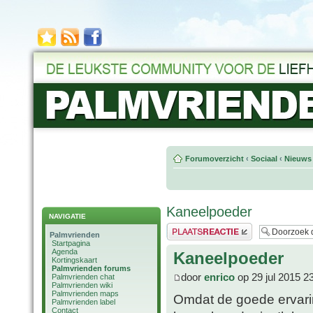
Forumoverzicht
‹
Sociaal
‹
Nieuws 
Kaneelpoeder
NAVIGATIE
Plaats een reactie
Palmvrienden
Startpagina
Agenda
Kaneelpoeder
Kortingskaart
Palmvrienden forums
door
enrico
op 29 jul 2015 2
Palmvrienden chat
Palmvrienden wiki
Palmvrienden maps
Omdat de goede ervari
Palmvrienden label
Contact