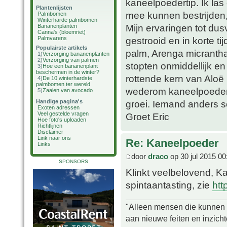
kaneelpoedertip. Ik las
Plantenlijsten
mee kunnen bestrijden,
Palmbomen
Winterharde palmbomen
Mijn ervaringen tot du
Bananenplanten
Canna's (bloemriet)
Palmvarens
gestrooid en in korte t
Populairste artikels
palm, Arenga micrantha
1)
Verzorging bananenplanten
2)
Verzorging van palmen
stopten onmiddellijk en
3)
Hoe een bananenplant
beschermen in de winter?
rottende kern van Aloë 
4)
De 10 winterhardste
palmbomen ter wereld
wederom kaneelpoeder 
5)
Zaaien van avocado
Handige pagina's
groei. Iemand anders s
Exoten adressen
Veel gestelde vragen
Groet Eric
Hoe foto's uploaden
Richtlijnen
Disclaimer
Link naar ons
Re: Kaneelpoeder
Links
door
draco
op 30 jul 2015 00
SPONSORS
Klinkt veelbelovend, Ka
spintaantasting, zie
htt
"Alleen mensen die kunnen tw
aan nieuwe feiten en inzich