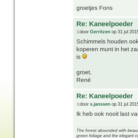
groetjes Fons
Re: Kaneelpoeder
door
Gerritzen
op 31 jul 201
Schimmels houden ook 
koperen munt in het za
is
groet,
René
Re: Kaneelpoeder
door
s.janssen
op 31 jul 201
Ik heb ook nooit last
The forest abounded with beauti
green foliage and the elegant c