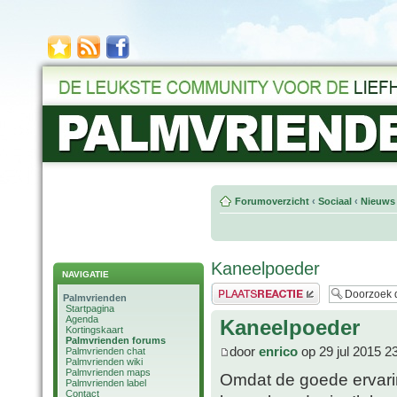
Forumoverzicht
‹
Sociaal
‹
Nieuws 
Kaneelpoeder
NAVIGATIE
Plaats een reactie
Palmvrienden
Startpagina
Agenda
Kaneelpoeder
Kortingskaart
Palmvrienden forums
door
enrico
op 29 jul 2015 2
Palmvrienden chat
Palmvrienden wiki
Palmvrienden maps
Omdat de goede ervari
Palmvrienden label
Contact