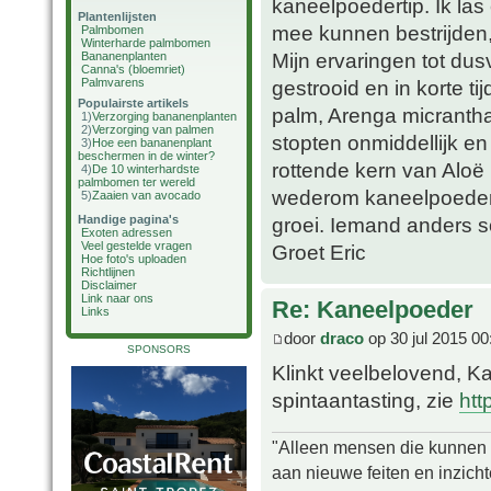
kaneelpoedertip. Ik las
Plantenlijsten
mee kunnen bestrijden,
Palmbomen
Winterharde palmbomen
Mijn ervaringen tot du
Bananenplanten
Canna's (bloemriet)
Palmvarens
gestrooid en in korte t
Populairste artikels
palm, Arenga micrantha
1)
Verzorging bananenplanten
2)
Verzorging van palmen
stopten onmiddellijk en
3)
Hoe een bananenplant
beschermen in de winter?
rottende kern van Aloë 
4)
De 10 winterhardste
palmbomen ter wereld
wederom kaneelpoeder 
5)
Zaaien van avocado
Handige pagina's
groei. Iemand anders s
Exoten adressen
Veel gestelde vragen
Groet Eric
Hoe foto's uploaden
Richtlijnen
Disclaimer
Link naar ons
Re: Kaneelpoeder
Links
door
draco
op 30 jul 2015 00
SPONSORS
Klinkt veelbelovend, Ka
spintaantasting, zie
htt
"Alleen mensen die kunnen tw
aan nieuwe feiten en inzich