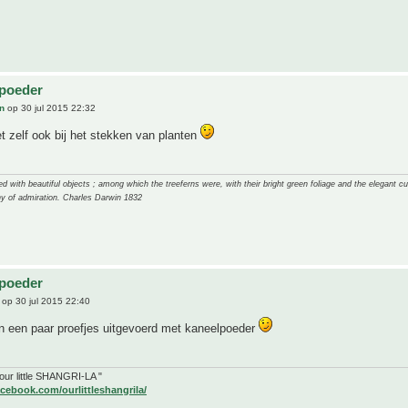
lpoeder
n
op 30 jul 2015 22:32
t zelf ook bij het stekken van planten
 with beautiful objects ; among which the treeferns were, with their bright green foliage and the elegant cur
y of admiration. Charles Darwin 1832
lpoeder
op 30 jul 2015 22:40
n een paar proefjes uitgevoerd met kaneelpoeder
" our little SHANGRI-LA "
cebook.com/ourlittleshangrila/