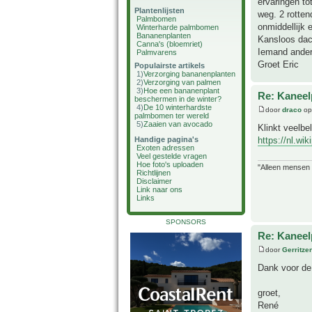
ervaringen to
Plantenlijsten
weg. 2 rotten
Palmbomen
onmiddellijk 
Winterharde palmbomen
Bananenplanten
Kansloos dac
Canna's (bloemriet)
Iemand anders
Palmvarens
Groet Eric
Populairste artikels
1)
Verzorging bananenplanten
2)
Verzorging van palmen
3)
Hoe een bananenplant
Re: Kanee
beschermen in de winter?
4)
De 10 winterhardste
door
draco
op 
palmbomen ter wereld
5)
Zaaien van avocado
Klinkt veelbe
https://nl.wi
Handige pagina's
Exoten adressen
Veel gestelde vragen
Hoe foto's uploaden
"Alleen mensen d
Richtlijnen
Disclaimer
Link naar ons
Links
SPONSORS
Re: Kanee
door
Gerritze
Dank voor de 
groet,
René