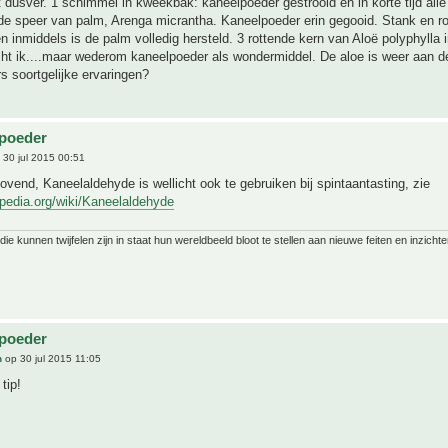
t dusver. 1 schimmel in kweekbak: kaneelpoeder gestrooid en in korte tijd all
de speer van palm, Arenga micrantha. Kaneelpoeder erin gegooid. Stank en ro
en inmiddels is de palm volledig hersteld. 3 rottende kern van Aloë polyphylla i
ht ik....maar wederom kaneelpoeder als wondermiddel. De aloe is weer aan de
 soortgelijke ervaringen?
lpoeder
30 jul 2015 00:51
lovend, Kaneelaldehyde is wellicht ook te gebruiken bij spintaantasting, zie
kipedia.org/wiki/Kaneelaldehyde
ie kunnen twijfelen zijn in staat hun wereldbeeld bloot te stellen aan nieuwe feiten en inzichte
lpoeder
n
op 30 jul 2015 11:05
tip!