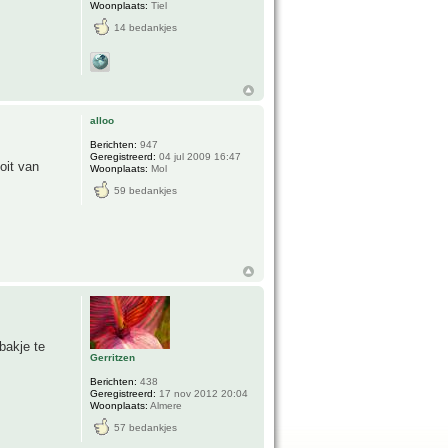
Woonplaats:
Tiel
14 bedankjes
alloo
Berichten:
947
Geregistreerd:
04 jul 2009 16:47
oit van
Woonplaats:
Mol
59 bedankjes
bakje te
Gerritzen
Berichten:
438
Geregistreerd:
17 nov 2012 20:04
Woonplaats:
Almere
57 bedankjes