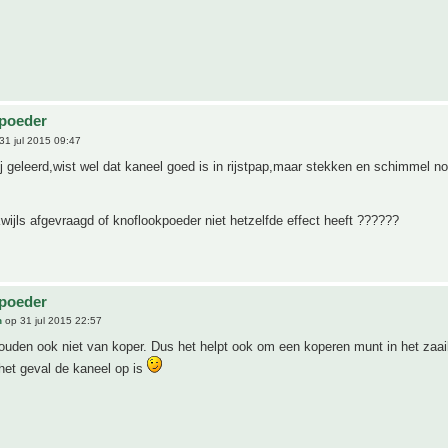
lpoeder
31 jul 2015 09:47
j geleerd,wist wel dat kaneel goed is in rijstpap,maar stekken en schimmel no
kwijls afgevraagd of knoflookpoeder niet hetzelfde effect heeft ??????
s
lpoeder
n
op 31 jul 2015 22:57
uden ook niet van koper. Dus het helpt ook om een koperen munt in het zaai
het geval de kaneel op is