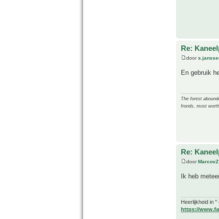
Re: Kanee
door
s.jansse
En gebruik he
The forest abounded
fronds, most worth
Re: Kanee
door
MarcovZ
Ik heb metee
Heerlijkheid in 
https://www.fa