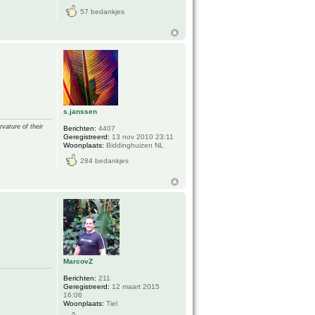
57 bedankjes
s.janssen
vature of their
Berichten:
4407
Geregistreerd:
13 nov 2010 23:11
Woonplaats:
Biddinghuizen NL
284 bedankjes
MarcovZ
Berichten:
211
Geregistreerd:
12 maart 2015
16:06
Woonplaats:
Tiel