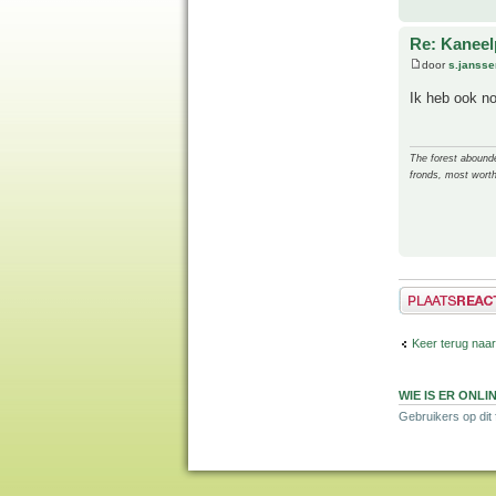
Re: Kanee
door
s.jansse
Ik heb ook n
The forest abounded
fronds, most worth
Plaats een reactie
Keer terug naar
WIE IS ER ONLI
Gebruikers op dit