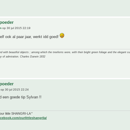
lpoeder
n
op 30 jul 2015 22:19
elf ook al paar jaar, werkt idd goed!
 with beautiful objects ; among which the treeferns were, with their bright green foliage and the elegant cur
y of admiration. Charles Darwin 1832
lpoeder
op 30 jul 2015 22:24
 een goede tip Sylvan !!
" our little SHANGRI-LA "
cebook.com/ourlittleshangrila/