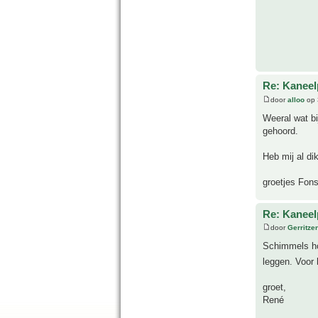
Re: Kanee
door
alloo
op 
Weeral wat bi
gehoord.
Heb mij al di
groetjes Fon
Re: Kanee
door
Gerritze
Schimmels ho
leggen. Voor 
groet,
René