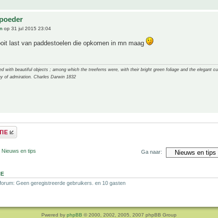
lpoeder
n
op 31 jul 2015 23:04
ooit last van paddestoelen die opkomen in mn maag
 with beautiful objects ; among which the treeferns were, with their bright green foliage and the elegant cur
y of admiration. Charles Darwin 1832
 Nieuws en tips
Ga naar:
NE
 forum: Geen geregistreerde gebruikers. en 10 gasten
Pwered by
phpBB
© 2000, 2002, 2005, 2007 phpBB Group