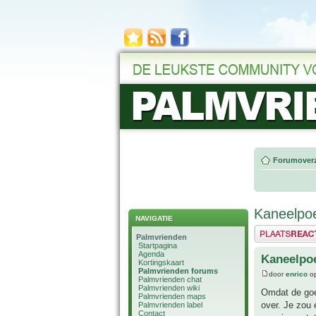
Forumoverz
Kaneelpo
NAVIGATIE
Plaats een reactie
Palmvrienden
Startpagina
Agenda
Kaneelpo
Kortingskaart
Palmvrienden forums
door
enrico
op
Palmvrienden chat
Palmvrienden wiki
Omdat de goed
Palmvrienden maps
over. Je zou 
Palmvrienden label
Contact