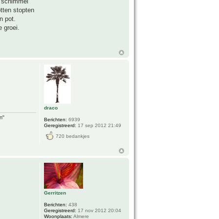
e schimmel
tten stopten
n pot.
 groei.
draco
n"
Berichten:
6939
Geregistreerd:
17 sep 2012 21:49
720 bedankjes
Gerritzen
Berichten:
438
Geregistreerd:
17 nov 2012 20:04
Woonplaats:
Almere