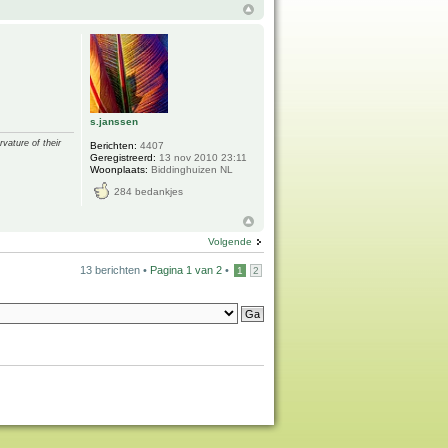
s.janssen
vature of their
Berichten:
4407
Geregistreerd:
13 nov 2010 23:11
Woonplaats:
Biddinghuizen NL
284 bedankjes
Volgende
13 berichten •
Pagina
1
van
2
•
1
2