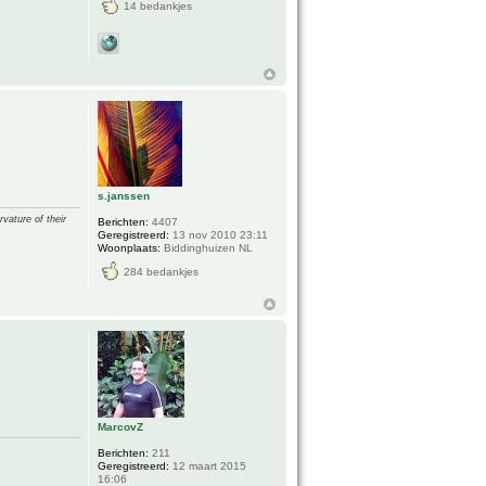
14 bedankjes
s.janssen
vature of their
Berichten:
4407
Geregistreerd:
13 nov 2010 23:11
Woonplaats:
Biddinghuizen NL
284 bedankjes
MarcovZ
Berichten:
211
Geregistreerd:
12 maart 2015
16:06