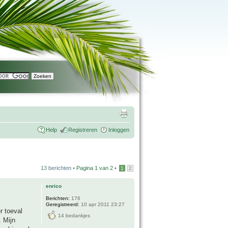
Help
Registreren
Inloggen
13 berichten •
Pagina
1
van
2
•
1
2
enrico
Berichten:
176
Geregistreerd:
10 apr 2011 23:27
r toeval
14 bedankjes
. Mijn