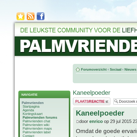
Forumoverzicht
‹
Sociaal
‹
Nieuws 
Kaneelpoeder
NAVIGATIE
Plaats een reactie
Palmvrienden
Startpagina
Agenda
Kaneelpoeder
Kortingskaart
Palmvrienden forums
door
enrico
op 29 jul 2015 2
Palmvrienden chat
Palmvrienden wiki
Palmvrienden maps
Omdat de goede ervari
Palmvrienden label
Contact