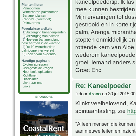
kaneelpoedertip. Ik las
Plantenlijsten
mee kunnen bestrijden,
Palmbomen
Winterharde palmbomen
Mijn ervaringen tot du
Bananenplanten
Canna's (bloemriet)
Palmvarens
gestrooid en in korte t
Populairste artikels
palm, Arenga micrantha
1)
Verzorging bananenplanten
2)
Verzorging van palmen
stopten onmiddellijk en
3)
Hoe een bananenplant
beschermen in de winter?
rottende kern van Aloë 
4)
De 10 winterhardste
palmbomen ter wereld
wederom kaneelpoeder 
5)
Zaaien van avocado
Handige pagina's
groei. Iemand anders s
Exoten adressen
Veel gestelde vragen
Groet Eric
Hoe foto's uploaden
Richtlijnen
Disclaimer
Link naar ons
Re: Kaneelpoeder
Links
door
draco
op 30 jul 2015 00
SPONSORS
Klinkt veelbelovend, Ka
spintaantasting, zie
htt
"Alleen mensen die kunnen tw
aan nieuwe feiten en inzich