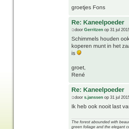
groetjes Fons
Re: Kaneelpoeder
door
Gerritzen
op 31 jul 201
Schimmels houden ook 
koperen munt in het za
is
groet,
René
Re: Kaneelpoeder
door
s.janssen
op 31 jul 201
Ik heb ook nooit last
The forest abounded with beauti
green foliage and the elegant c