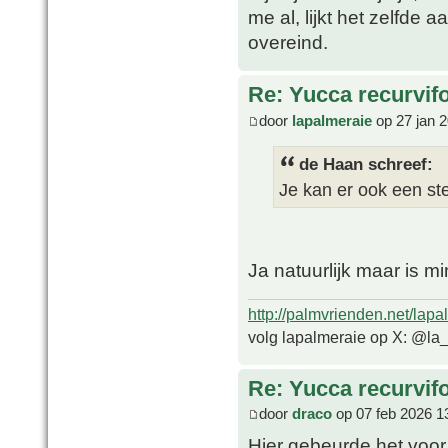
me al, lijkt het zelfde
overeind.
Re: Yucca recurvifo
door
lapalmeraie
op 27 jan 
de Haan schreef:
Je kan er ook een ste
Ja natuurlijk maar is m
http://palmvrienden.net/lapa
volg lapalmeraie op X: @la
Re: Yucca recurvifo
door
draco
op 07 feb 2026 1
Hier gebeurde het voor