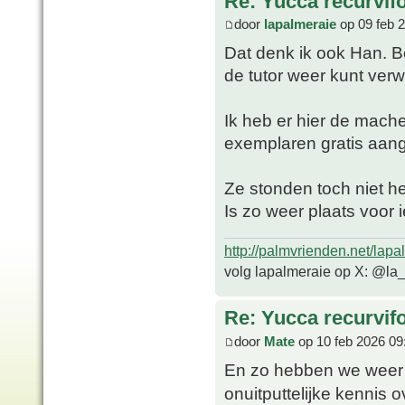
Re: Yucca recurvifo
door
lapalmeraie
op 09 feb 
Dat denk ik ook Han. B
de tutor weer kunt verw
Ik heb er hier de mach
exemplaren gratis aa
Ze stonden toch niet hee
Is zo weer plaats voor 
http://palmvrienden.net/lapa
volg lapalmeraie op X: @la
Re: Yucca recurvifo
door
Mate
op 10 feb 2026 09
En zo hebben we weer 
onuitputtelijke kennis 