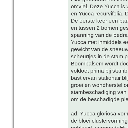
omviel. Deze Yucca is 
en Yucca recurvifolia. D
De eerste keer een paa
en tussen 2 bomen ges
spanning van de bedrad
Yucca met inmiddels ee
gewicht van de sneeuw.
scheurtjes in de stam
Boombalsem wordt doo
voldoet prima bij sta
bast ervan stationair b
groei en wondherstel o
stambeschadiging van Y
om de beschadigde plek
ad. Yucca gloriosa vo
de bloei clustervorming
gebloeid, vermoedelijk d