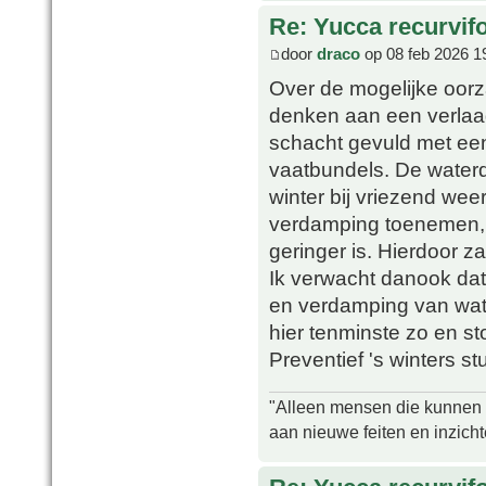
Re: Yucca recurvifo
door
draco
op 08 feb 2026 1
Over de mogelijke oor
denken aan een verlaagd
schacht gevuld met ee
vaatbundels. De waterdr
winter bij vriezend wee
verdamping toenemen, t
geringer is. Hierdoor z
Ik verwacht danook dat
en verdamping van wate
hier tenminste zo en s
Preventief 's winters st
"Alleen mensen die kunnen tw
aan nieuwe feiten en inzich