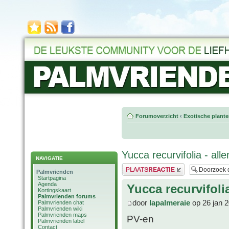
Forumoverzicht
‹
Exotische plant
Yucca recurvifolia - al
NAVIGATIE
Plaats een reactie
Palmvrienden
Startpagina
Agenda
Yucca recurvifoli
Kortingskaart
Palmvrienden forums
door
lapalmeraie
op 26 jan 
Palmvrienden chat
Palmvrienden wiki
Palmvrienden maps
PV-en
Palmvrienden label
Contact