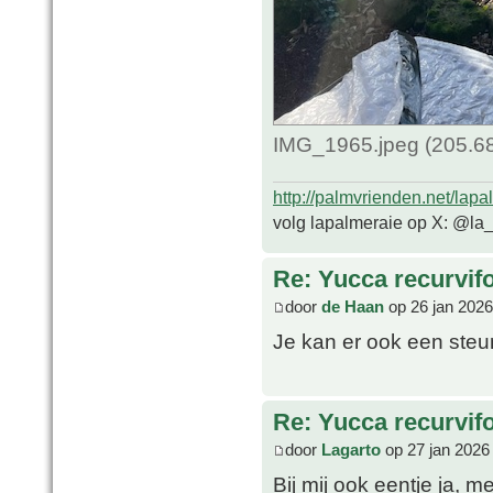
IMG_1965.jpeg (205.68
http://palmvrienden.net/lapa
volg lapalmeraie op X: @la
Re: Yucca recurvifo
door
de Haan
op 26 jan 2026
Je kan er ook een steun
Re: Yucca recurvifo
door
Lagarto
op 27 jan 2026
Bij mij ook eentje ja, 