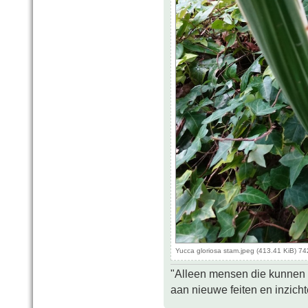
Yucca gloriosa stam.jpeg (413.41 KiB) 7
"Alleen mensen die kunnen tw
aan nieuwe feiten en inzich