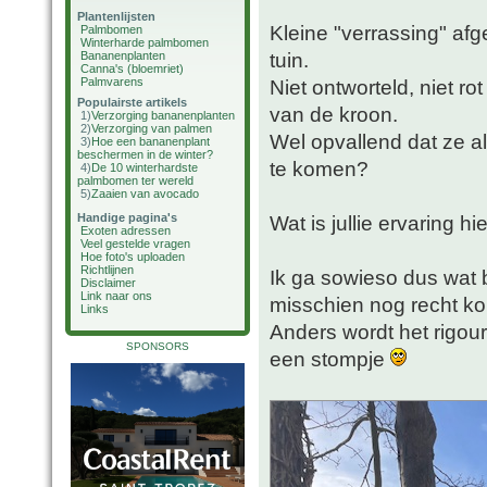
Plantenlijsten
Kleine "verrassing" afg
Palmbomen
Winterharde palmbomen
tuin.
Bananenplanten
Canna's (bloemriet)
Palmvarens
Niet ontworteld, niet 
Populairste artikels
van de kroon.
1)
Verzorging bananenplanten
2)
Verzorging van palmen
Wel opvallend dat ze al
3)
Hoe een bananenplant
beschermen in de winter?
te komen?
4)
De 10 winterhardste
palmbomen ter wereld
5)
Zaaien van avocado
Handige pagina's
Wat is jullie ervaring h
Exoten adressen
Veel gestelde vragen
Hoe foto's uploaden
Richtlijnen
Ik ga sowieso dus wat
Disclaimer
Link naar ons
misschien nog recht 
Links
Anders wordt het rigou
SPONSORS
een stompje