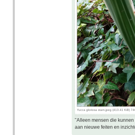
Yucca gloriosa stam.jpeg (413.41 KiB) 7
"Alleen mensen die kunnen tw
aan nieuwe feiten en inzich