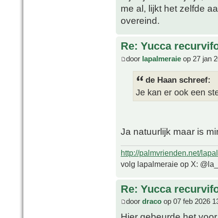
me al, lijkt het zelfde
overeind.
Re: Yucca recurvifo
door
lapalmeraie
op 27 jan 
de Haan schreef:
Je kan er ook een ste
Ja natuurlijk maar is m
http://palmvrienden.net/lapa
volg lapalmeraie op X: @la
Re: Yucca recurvifo
door
draco
op 07 feb 2026 1
Hier gebeurde het voor