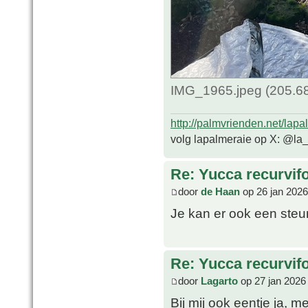
IMG_1965.jpeg (205.68
http://palmvrienden.net/lapa
volg lapalmeraie op X: @la
Re: Yucca recurvifo
door
de Haan
op 26 jan 2026
Je kan er ook een steun
Re: Yucca recurvifo
door
Lagarto
op 27 jan 2026
Bij mij ook eentje ja, 