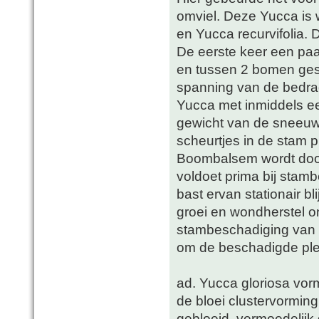
omviel. Deze Yucca is 
en Yucca recurvifolia. D
De eerste keer een paa
en tussen 2 bomen ges
spanning van de bedrad
Yucca met inmiddels ee
gewicht van de sneeuw.
scheurtjes in de stam
Boombalsem wordt doo
voldoet prima bij sta
bast ervan stationair b
groei en wondherstel o
stambeschadiging van Y
om de beschadigde plek
ad. Yucca gloriosa vo
de bloei clustervorming
gebloeid, vermoedelijk d