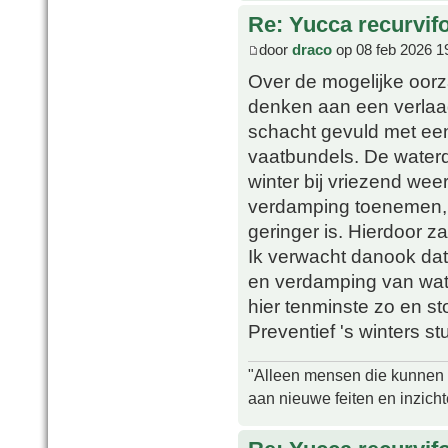
Re: Yucca recurvifo
door
draco
op 08 feb 2026 1
Over de mogelijke oor
denken aan een verlaagd
schacht gevuld met ee
vaatbundels. De waterdr
winter bij vriezend wee
verdamping toenemen, t
geringer is. Hierdoor z
Ik verwacht danook dat
en verdamping van wate
hier tenminste zo en s
Preventief 's winters st
"Alleen mensen die kunnen tw
aan nieuwe feiten en inzich