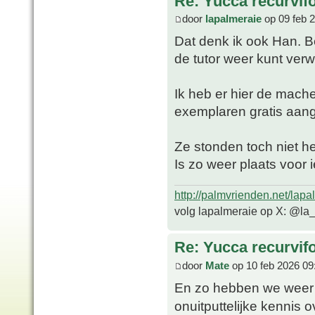
Re: Yucca recurvifo
door
lapalmeraie
op 09 feb 
Dat denk ik ook Han. B
de tutor weer kunt verw
Ik heb er hier de mach
exemplaren gratis aa
Ze stonden toch niet hee
Is zo weer plaats voor 
http://palmvrienden.net/lapa
volg lapalmeraie op X: @la
Re: Yucca recurvifo
door
Mate
op 10 feb 2026 09
En zo hebben we weer 
onuitputtelijke kennis 