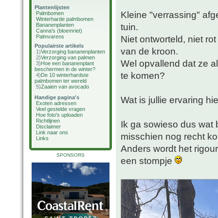
Plantenlijsten
Kleine "verrassing" afg
Palmbomen
Winterharde palmbomen
tuin.
Bananenplanten
Canna's (bloemriet)
Palmvarens
Niet ontworteld, niet 
Populairste artikels
van de kroon.
1)
Verzorging bananenplanten
2)
Verzorging van palmen
Wel opvallend dat ze al
3)
Hoe een bananenplant
beschermen in de winter?
te komen?
4)
De 10 winterhardste
palmbomen ter wereld
5)
Zaaien van avocado
Handige pagina's
Wat is jullie ervaring h
Exoten adressen
Veel gestelde vragen
Hoe foto's uploaden
Richtlijnen
Ik ga sowieso dus wat
Disclaimer
Link naar ons
misschien nog recht 
Links
Anders wordt het rigou
SPONSORS
een stompje