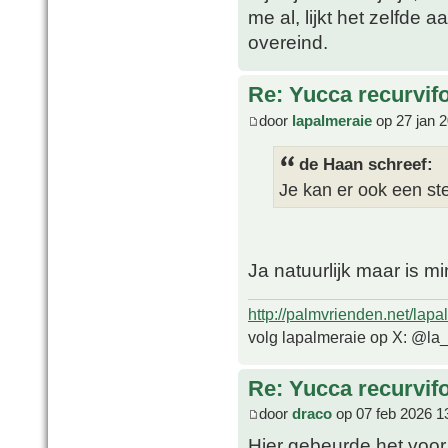
me al, lijkt het zelfde
overeind.
Re: Yucca recurvifo
door
lapalmeraie
op 27 jan 
de Haan schreef:
Je kan er ook een ste
Ja natuurlijk maar is m
http://palmvrienden.net/lapa
volg lapalmeraie op X: @la
Re: Yucca recurvifo
door
draco
op 07 feb 2026 1
Hier gebeurde het voor