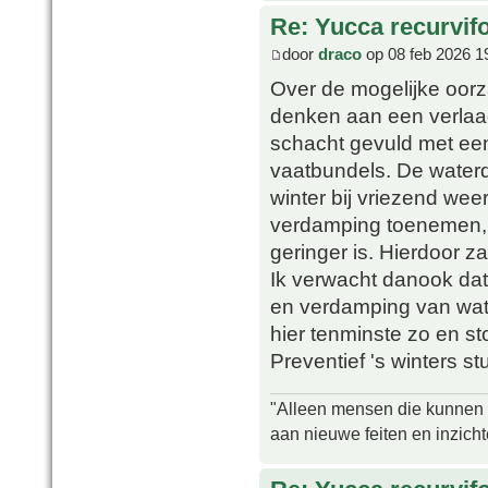
Re: Yucca recurvifo
door
draco
op 08 feb 2026 1
Over de mogelijke oor
denken aan een verlaagd
schacht gevuld met ee
vaatbundels. De waterdr
winter bij vriezend wee
verdamping toenemen, t
geringer is. Hierdoor z
Ik verwacht danook dat
en verdamping van wate
hier tenminste zo en s
Preventief 's winters st
"Alleen mensen die kunnen tw
aan nieuwe feiten en inzich