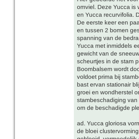
omviel. Deze Yucca is 
en Yucca recurvifolia. D
De eerste keer een paa
en tussen 2 bomen ges
spanning van de bedrad
Yucca met inmiddels ee
gewicht van de sneeuw.
scheurtjes in de stam
Boombalsem wordt doo
voldoet prima bij sta
bast ervan stationair b
groei en wondherstel o
stambeschadiging van Y
om de beschadigde plek
ad. Yucca gloriosa vo
de bloei clustervorming
gebloeid, vermoedelijk d