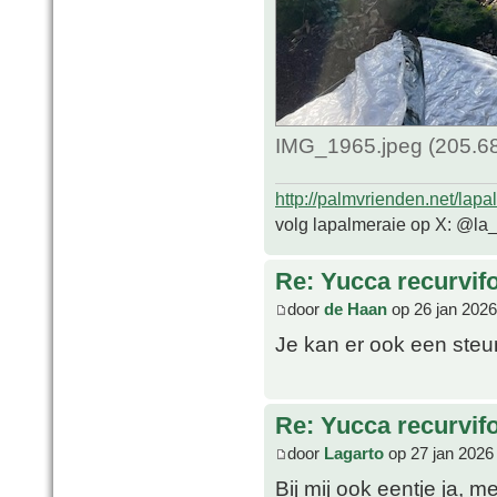
IMG_1965.jpeg (205.68
http://palmvrienden.net/lapa
volg lapalmeraie op X: @la
Re: Yucca recurvifo
door
de Haan
op 26 jan 2026
Je kan er ook een steun
Re: Yucca recurvifo
door
Lagarto
op 27 jan 2026
Bij mij ook eentje ja, 