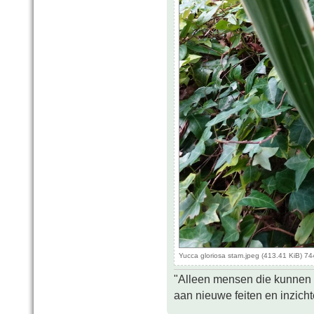
Yucca gloriosa stam.jpeg (413.41 KiB) 7
"Alleen mensen die kunnen tw
aan nieuwe feiten en inzich