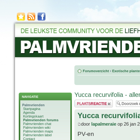
Forumoverzicht
‹
Exotische plant
Yucca recurvifolia - al
NAVIGATIE
Plaats een reactie
Palmvrienden
Startpagina
Agenda
Yucca recurvifoli
Kortingskaart
Palmvrienden forums
door
lapalmeraie
op 26 jan 
Palmvrienden chat
Palmvrienden wiki
Palmvrienden maps
PV-en
Palmvrienden label
Contact