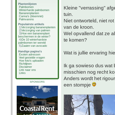
Plantenlijsten
Kleine "verrassing" afg
Palmbomen
Winterharde palmbomen
tuin.
Bananenplanten
Canna's (bloemriet)
Palmvarens
Niet ontworteld, niet 
Populairste artikels
van de kroon.
1)
Verzorging bananenplanten
2)
Verzorging van palmen
Wel opvallend dat ze al
3)
Hoe een bananenplant
beschermen in de winter?
te komen?
4)
De 10 winterhardste
palmbomen ter wereld
5)
Zaaien van avocado
Handige pagina's
Wat is jullie ervaring h
Exoten adressen
Veel gestelde vragen
Hoe foto's uploaden
Richtlijnen
Ik ga sowieso dus wat
Disclaimer
Link naar ons
misschien nog recht 
Links
Anders wordt het rigou
SPONSORS
een stompje