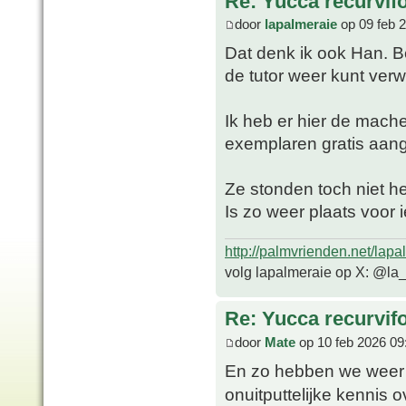
Re: Yucca recurvifo
door
lapalmeraie
op 09 feb 
Dat denk ik ook Han. B
de tutor weer kunt verw
Ik heb er hier de mach
exemplaren gratis aa
Ze stonden toch niet hee
Is zo weer plaats voor 
http://palmvrienden.net/lapa
volg lapalmeraie op X: @la
Re: Yucca recurvifo
door
Mate
op 10 feb 2026 09
En zo hebben we weer 
onuitputtelijke kennis 