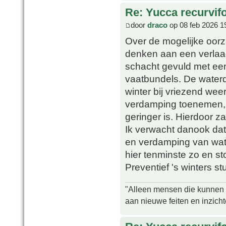
Re: Yucca recurvifo
door
draco
op 08 feb 2026 1
Over de mogelijke oor
denken aan een verlaagd
schacht gevuld met ee
vaatbundels. De waterdr
winter bij vriezend wee
verdamping toenemen, t
geringer is. Hierdoor z
Ik verwacht danook dat
en verdamping van wate
hier tenminste zo en s
Preventief 's winters st
"Alleen mensen die kunnen tw
aan nieuwe feiten en inzich