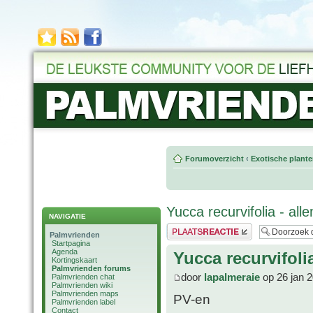
Forumoverzicht
‹
Exotische plant
Yucca recurvifolia - al
NAVIGATIE
Plaats een reactie
Palmvrienden
Startpagina
Agenda
Yucca recurvifoli
Kortingskaart
Palmvrienden forums
door
lapalmeraie
op 26 jan 
Palmvrienden chat
Palmvrienden wiki
Palmvrienden maps
PV-en
Palmvrienden label
Contact