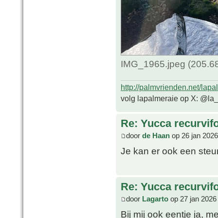
IMG_1965.jpeg (205.68
http://palmvrienden.net/lapa
volg lapalmeraie op X: @la
Re: Yucca recurvifo
door
de Haan
op 26 jan 2026
Je kan er ook een steun
Re: Yucca recurvifo
door
Lagarto
op 27 jan 2026
Bij mij ook eentje ja, 