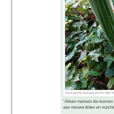
Yucca gloriosa stam.jpeg (413.41 KiB) 7
"Alleen mensen die kunnen tw
aan nieuwe feiten en inzich