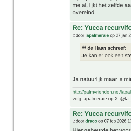
me al, lijkt het zelfde
overeind.
Re: Yucca recurvifo
door
lapalmeraie
op 27 jan 
de Haan schreef:
Je kan er ook een ste
Ja natuurlijk maar is m
http://palmvrienden.net/lapa
volg lapalmeraie op X: @la
Re: Yucca recurvifo
door
draco
op 07 feb 2026 1
Hier gebeurde het voor