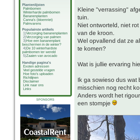
Plantenlijsten
Kleine "verrassing" afg
Palmbomen
Winterharde palmbomen
tuin.
Bananenplanten
Canna's (bloemriet)
Palmvarens
Niet ontworteld, niet 
Populairste artikels
van de kroon.
1)
Verzorging bananenplanten
2)
Verzorging van palmen
Wel opvallend dat ze al
3)
Hoe een bananenplant
beschermen in de winter?
te komen?
4)
De 10 winterhardste
palmbomen ter wereld
5)
Zaaien van avocado
Handige pagina's
Wat is jullie ervaring h
Exoten adressen
Veel gestelde vragen
Hoe foto's uploaden
Richtlijnen
Ik ga sowieso dus wat
Disclaimer
Link naar ons
misschien nog recht 
Links
Anders wordt het rigou
SPONSORS
een stompje