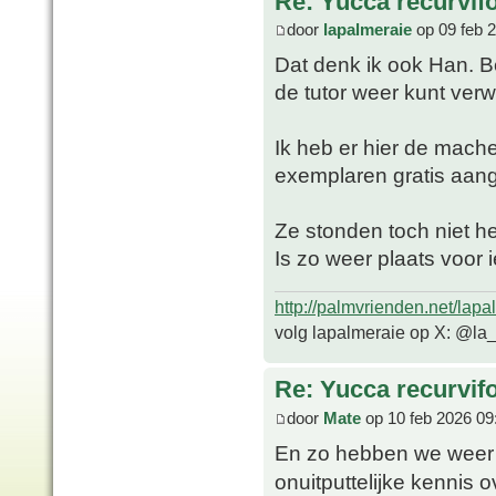
Re: Yucca recurvifo
door
lapalmeraie
op 09 feb 
Dat denk ik ook Han. B
de tutor weer kunt verw
Ik heb er hier de mach
exemplaren gratis aa
Ze stonden toch niet hee
Is zo weer plaats voor 
http://palmvrienden.net/lapa
volg lapalmeraie op X: @la
Re: Yucca recurvifo
door
Mate
op 10 feb 2026 09
En zo hebben we weer 
onuitputtelijke kennis 