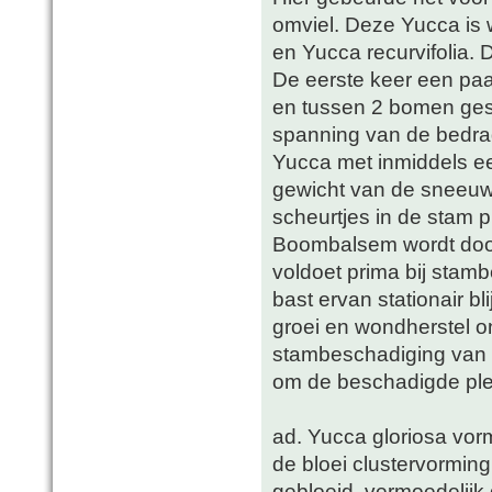
omviel. Deze Yucca is 
en Yucca recurvifolia. D
De eerste keer een paa
en tussen 2 bomen ges
spanning van de bedrad
Yucca met inmiddels ee
gewicht van de sneeuw.
scheurtjes in de stam
Boombalsem wordt doo
voldoet prima bij sta
bast ervan stationair b
groei en wondherstel o
stambeschadiging van Y
om de beschadigde plek
ad. Yucca gloriosa vo
de bloei clustervorming
gebloeid, vermoedelijk d