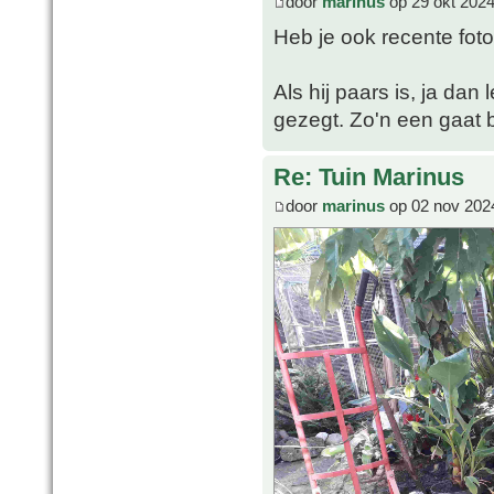
door
marinus
op 29 okt 2024
Heb je ook recente fot
Als hij paars is, ja dan
gezegt. Zo'n een gaat bi
Re: Tuin Marinus
door
marinus
op 02 nov 202