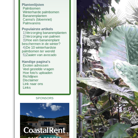
Plantenlijsten
Palmbomen
Winterharde palmbomen
Bananenplanten
Canna's (bloemriet)
Palmvarens
Populairste artikels
1)
Verzorging bananenplanten
2)
Verzorging van palmen
3)
Hoe een bananenplant
beschermen in de winter?
4)
De 10 winterhardste
palmbomen ter wereld
5)
Zaaien van avocado
Handige pagina's
Exoten adressen
Veel gestelde vragen
Hoe foto's uploaden
Richtlijnen
Disclaimer
Link naar ons
Links
SPONSORS