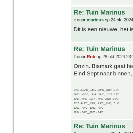
Re: Tuin Marinus
door
marinus
op 24 okt 2024
Dit is een nieuwe, het 
Re: Tuin Marinus
door
Rob
op 28 okt 2024 23:
Onzin. Bismark gaat hie
Eind Sept naar binnen, 
08/09, -14.7°C__14/15, - 3.6°C__20/21, -9.1°C
09/10, -10.0°C__15/16, - 5.9°C__21/22, -5.2°C
10/11, - 7.9°C__16/17, - 7.9°C__21/22, -6.9°C
11/12, -14.7°C__17/18, - 8.3°C__22/23, -7.1°C
12/13, - 7.9°C__18/19, - 7.5°C
13/14, - 0.8°C__19/20, - 2.8°C
Re: Tuin Marinus