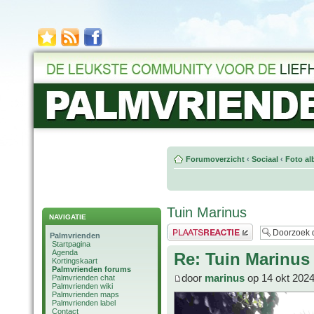
Forumoverzicht
‹
Sociaal
‹
Foto al
Tuin Marinus
NAVIGATIE
Plaats een reactie
Palmvrienden
Startpagina
Agenda
Re: Tuin Marinus
Kortingskaart
Palmvrienden forums
door
marinus
op 14 okt 2024
Palmvrienden chat
Palmvrienden wiki
Palmvrienden maps
Palmvrienden label
Contact