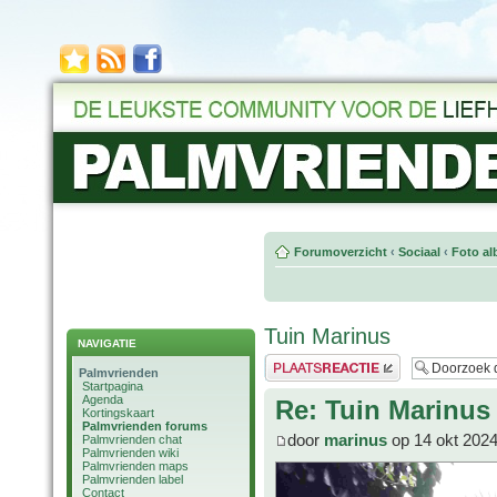
Forumoverzicht
‹
Sociaal
‹
Foto al
Tuin Marinus
NAVIGATIE
Plaats een reactie
Palmvrienden
Startpagina
Agenda
Re: Tuin Marinus
Kortingskaart
Palmvrienden forums
door
marinus
op 14 okt 2024
Palmvrienden chat
Palmvrienden wiki
Palmvrienden maps
Palmvrienden label
Contact