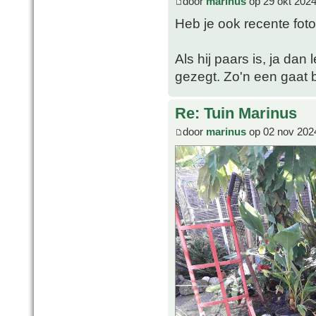
door
marinus
op 29 okt 2024
Heb je ook recente fot
Als hij paars is, ja dan
gezegt. Zo'n een gaat bi
Re: Tuin Marinus
door
marinus
op 02 nov 202