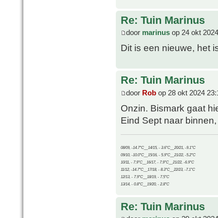
Re: Tuin Marinus
door
marinus
op 24 okt 2024
Dit is een nieuwe, het 
Re: Tuin Marinus
door
Rob
op 28 okt 2024 23:
Onzin. Bismark gaat hie
Eind Sept naar binnen, 
08/09, -14.7°C__14/15, - 3.6°C__20/21, -9.1°C
09/10, -10.0°C__15/16, - 5.9°C__21/22, -5.2°C
10/11, - 7.9°C__16/17, - 7.9°C__21/22, -6.9°C
11/12, -14.7°C__17/18, - 8.3°C__22/23, -7.1°C
12/13, - 7.9°C__18/19, - 7.5°C
13/14, - 0.8°C__19/20, - 2.8°C
Re: Tuin Marinus