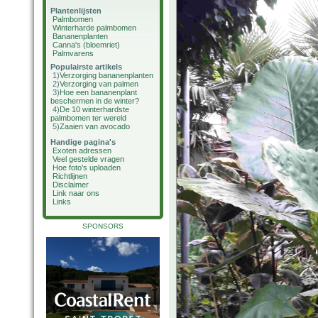
Plantenlijsten
Palmbomen
Winterharde palmbomen
Bananenplanten
Canna's (bloemriet)
Palmvarens
Populairste artikels
1)
Verzorging bananenplanten
2)
Verzorging van palmen
3)
Hoe een bananenplant
beschermen in de winter?
4)
De 10 winterhardste
palmbomen ter wereld
5)
Zaaien van avocado
Handige pagina's
Exoten adressen
Veel gestelde vragen
Hoe foto's uploaden
Richtlijnen
Disclaimer
Link naar ons
Links
SPONSORS