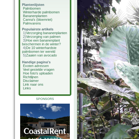
Plantenlijsten
Palmbomen
Winterharde palmbomen
Bananenplanten
Canna's (bloemriet)
Palmvarens
Populairste artikels
1)
Verzorging bananenplanten
2)
Verzorging van palmen
3)
Hoe een bananenplant
beschermen in de winter?
4)
De 10 winterhardste
palmbomen ter wereld
5)
Zaaien van avocado
Handige pagina's
Exoten adressen
Veel gestelde vragen
Hoe foto's uploaden
Richtlijnen
Disclaimer
Link naar ons
Links
SPONSORS