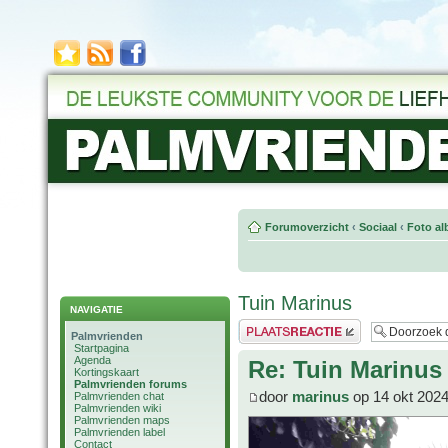
Forumoverzicht
‹
Sociaal
‹
Foto al
Tuin Marinus
NAVIGATIE
Plaats een reactie
Palmvrienden
Startpagina
Agenda
Re: Tuin Marinus
Kortingskaart
Palmvrienden forums
door
marinus
op 14 okt 2024
Palmvrienden chat
Palmvrienden wiki
Palmvrienden maps
Palmvrienden label
Contact