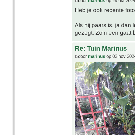
door
marinus
op 29 okt 2024
Heb je ook recente fot
Als hij paars is, ja dan
gezegt. Zo'n een gaat bi
Re: Tuin Marinus
door
marinus
op 02 nov 202