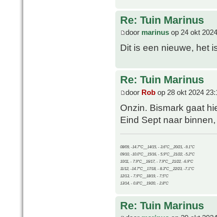
Re: Tuin Marinus
door
marinus
op 24 okt 2024
Dit is een nieuwe, het 
Re: Tuin Marinus
door
Rob
op 28 okt 2024 23:
Onzin. Bismark gaat hie
Eind Sept naar binnen, 
08/09, -14.7°C__14/15, - 3.6°C__20/21, -9.1°C
09/10, -10.0°C__15/16, - 5.9°C__21/22, -5.2°C
10/11, - 7.9°C__16/17, - 7.9°C__21/22, -6.9°C
11/12, -14.7°C__17/18, - 8.3°C__22/23, -7.1°C
12/13, - 7.9°C__18/19, - 7.5°C
13/14, - 0.8°C__19/20, - 2.8°C
Re: Tuin Marinus