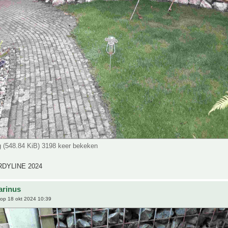
pg (548.84 KiB) 3198 keer bekeken
DYLINE 2024
arinus
op 18 okt 2024 10:39