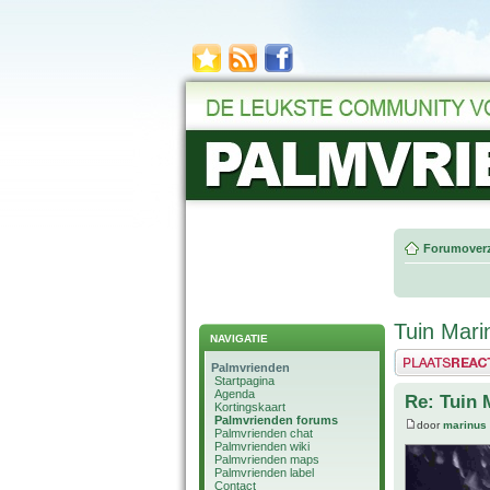
Forumoverz
Tuin Mari
NAVIGATIE
Plaats een reactie
Palmvrienden
Startpagina
Agenda
Re: Tuin 
Kortingskaart
Palmvrienden forums
door
marinus
Palmvrienden chat
Palmvrienden wiki
Palmvrienden maps
Palmvrienden label
Contact