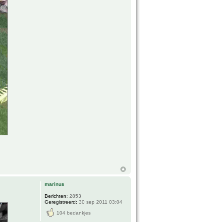
marinus
Berichten:
2853
Geregistreerd:
30 sep 2011 03:04
104 bedankjes