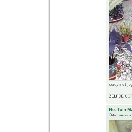
cordyline1.j
ZELFDE COR
Re: Tuin M
door
marinus