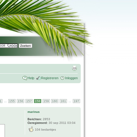
Help
Registreren
Inloggen
...
...
1
155
156
157
158
159
160
161
197
marinus
Berichten:
2853
Geregistreerd:
30 sep 2011 03:04
104 bedankjes