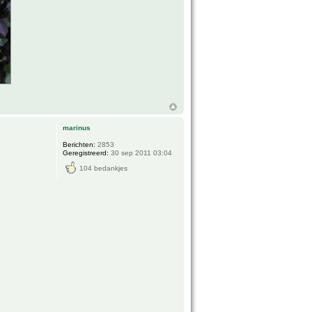
marinus
Berichten:
2853
Geregistreerd:
30 sep 2011 03:04
104 bedankjes