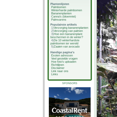
Plantenlijsten
Palmbomen
Winterharde palmbomen
Bananenplanten
Canna's (bloemriet)
Palmvarens
Populairste artikels
1)
Verzorging bananenplanten
2)
Verzorging van palmen
3)
Hoe een bananenplant
beschermen in de winter?
4)
De 10 winterhardste
palmbomen ter wereld
5)
Zaaien van avocado
Handige pagina's
Exoten adressen
Veel gestelde vragen
Hoe foto's uploaden
Richtlijnen
Disclaimer
Link naar ons
Links
SPONSORS