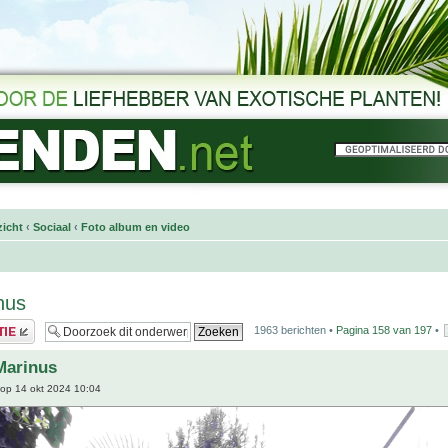
icht
‹
Sociaal
‹
Foto album en video
nus
1963 berichten •
Pagina
158
van
197
•
Marinus
op 14 okt 2024 10:04