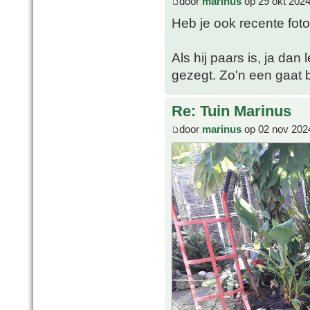
door
marinus
op 29 okt 2024
Heb je ook recente fot
Als hij paars is, ja dan
gezegt. Zo'n een gaat bi
Re: Tuin Marinus
door
marinus
op 02 nov 202