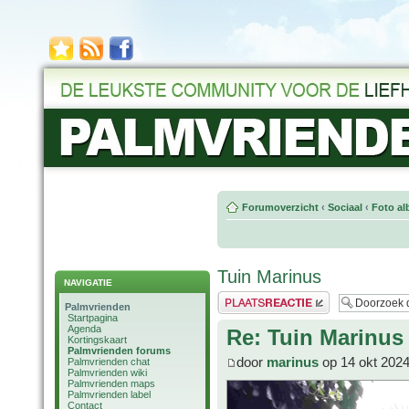
Forumoverzicht
‹
Sociaal
‹
Foto al
Tuin Marinus
NAVIGATIE
Plaats een reactie
Palmvrienden
Startpagina
Agenda
Re: Tuin Marinus
Kortingskaart
Palmvrienden forums
door
marinus
op 14 okt 2024
Palmvrienden chat
Palmvrienden wiki
Palmvrienden maps
Palmvrienden label
Contact