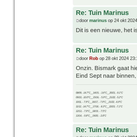
Re: Tuin Marinus
door
marinus
op 24 okt 2024
Dit is een nieuwe, het 
Re: Tuin Marinus
door
Rob
op 28 okt 2024 23:
Onzin. Bismark gaat hie
Eind Sept naar binnen, 
08/09, -14.7°C__14/15, - 3.6°C__20/21, -9.1°C
09/10, -10.0°C__15/16, - 5.9°C__21/22, -5.2°C
10/11, - 7.9°C__16/17, - 7.9°C__21/22, -6.9°C
11/12, -14.7°C__17/18, - 8.3°C__22/23, -7.1°C
12/13, - 7.9°C__18/19, - 7.5°C
13/14, - 0.8°C__19/20, - 2.8°C
Re: Tuin Marinus