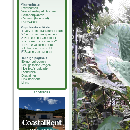
Plantenlijsten
Palmbomen
Winterharde palmbomen
Bananenplanten
Canna's (bloemriet)
Palmvarens
Populairste artikels
1)
Verzorging bananenplanten
2)
Verzorging van palmen
3)
Hoe een bananenplant
beschermen in de winter?
4)
De 10 winterhardste
palmbomen ter wereld
5)
Zaaien van avocado
Handige pagina's
Exoten adressen
Veel gestelde vragen
Hoe foto's uploaden
Richtlijnen
Disclaimer
Link naar ons
Links
SPONSORS