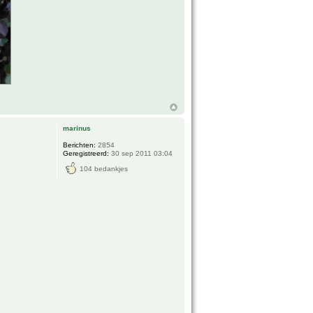
marinus
Berichten:
2854
Geregistreerd:
30 sep 2011 03:04
104 bedankjes