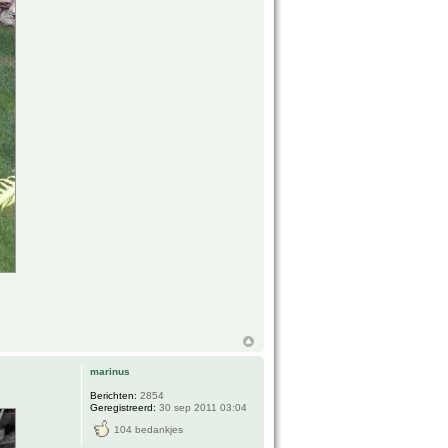
marinus
Berichten:
2854
Geregistreerd:
30 sep 2011 03:04
104 bedankjes