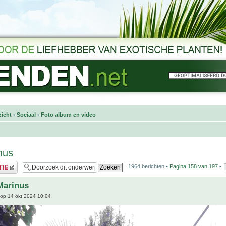
icht
‹
Sociaal
‹
Foto album en video
nus
1964 berichten •
Pagina
158
van
197
•
Marinus
op 14 okt 2024 10:04