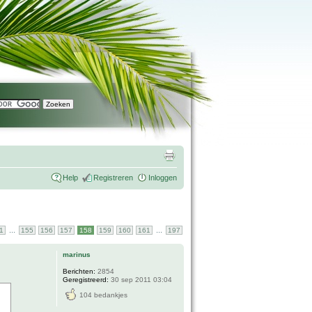
Help
Registreren
Inloggen
...
...
1
155
156
157
158
159
160
161
197
marinus
Berichten:
2854
Geregistreerd:
30 sep 2011 03:04
104 bedankjes