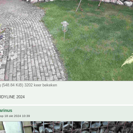
pg (548.84 KiB) 3202 keer bekeken
DYLINE 2024
arinus
op 18 okt 2024 10:39