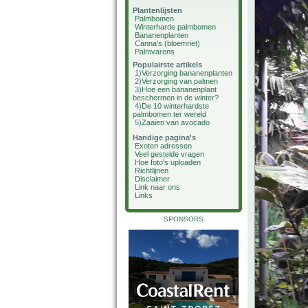
Plantenlijsten
Palmbomen
Winterharde palmbomen
Bananenplanten
Canna's (bloemriet)
Palmvarens
Populairste artikels
1)
Verzorging bananenplanten
2)
Verzorging van palmen
3)
Hoe een bananenplant
beschermen in de winter?
4)
De 10 winterhardste
palmbomen ter wereld
5)
Zaaien van avocado
Handige pagina's
Exoten adressen
Veel gestelde vragen
Hoe foto's uploaden
Richtlijnen
Disclaimer
Link naar ons
Links
SPONSORS