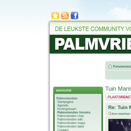
Forumoverz
Tuin Mari
NAVIGATIE
Plaats een reactie
Palmvrienden
Startpagina
Agenda
Re: Tuin 
Kortingskaart
Palmvrienden forums
door
marinus
Palmvrienden chat
Palmvrienden wiki
Palmvrienden maps
Palmvrienden label
Contact