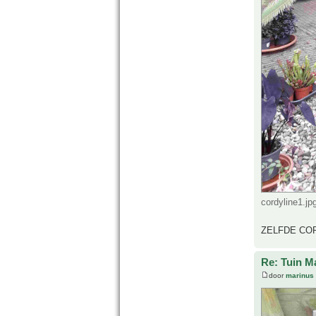
cordyline1.j
ZELFDE COR
Re: Tuin M
door
marinus