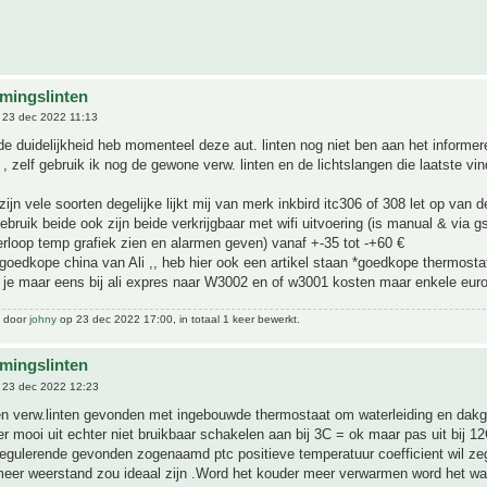
mingslinten
23 dec 2022 11:13
 duidelijkheid heb momenteel deze aut. linten nog niet ben aan het informer
 , zelf gebruik ik nog de gewone verw. linten en de lichtslangen die laatste vind
ijn vele soorten degelijke lijkt mij van merk inkbird itc306 of 308 let op van d
gebruik beide ook zijn beide verkrijgbaar met wifi uitvoering (is manual & via g
erloop temp grafiek zien en alarmen geven) vanaf +-35 tot -+60 €
oedkope china van Ali ,, heb hier ook een artikel staan *goedkope thermosta
 je maar eens bij ali expres naar W3002 en of w3001 kosten maar enkele eur
t door
johny
op 23 dec 2022 17:00, in totaal 1 keer bewerkt.
mingslinten
 23 dec 2022 12:23
 verw.linten gevonden met ingebouwde thermostaat om waterleiding en dakgot
er mooi uit echter niet bruikbaar schakelen aan bij 3C = ok maar pas uit bij 1
regulerende gevonden zogenaamd ptc positieve temperatuur coefficient wil z
eer weerstand zou ideaal zijn .Word het kouder meer verwarmen word het wa