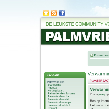
Forumoverz
Verwarmin
NAVIGATIE
Plaats een reactie
Palmvrienden
Startpagina
Agenda
Verwarmi
Kortingskaart
Palmvrienden forums
door
johny
op
Palmvrienden chat
Palmvrienden wiki
Ben op intern
Palmvrienden maps
Het woord zel
Palmvrienden label
Contact