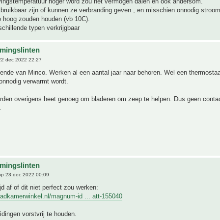
ingstemperatuur hoger word zou het vermogen dalen en ook andersom.
ruikbaar zijn of kunnen ze verbranding geven , en misschien onnodig stroom
e hoog zouden houden (vb 10C).
rschillende typen verkrijgbaar
mingslinten
2 dec 2022 22:27
llende van Minco. Werken al een aantal jaar naar behoren. Wel een thermosta
 onnodig verwarmt wordt.
rden overigens heet genoeg om bladeren om zeep te helpen. Dus geen conta
.
mingslinten
p 23 dec 2022 00:09
d af of dit niet perfect zou werken:
badkamerwinkel.nl/magnum-id ... att-155040
idingen vorstvrij te houden.