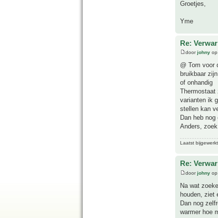
Groetjes,
Yme
Re: Verwar
door
johny
op 
@ Tom voor de
bruikbaar zijn
of onhandig
Thermostaat z
varianten ik 
stellen kan v
Dan heb nog g
Anders, zoek
Laatst bijgewerk
Re: Verwar
door
johny
op
Na wat zoeken
houden, ziet 
Dan nog zelf
warmer hoe m