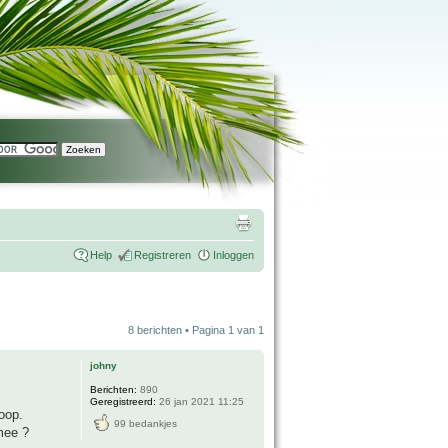
Help
Registreren
Inloggen
8 berichten • Pagina
1
van
1
johny
Berichten:
890
Geregistreerd:
26 jan 2021 11:25
oop.
99 bedankjes
 mee ?