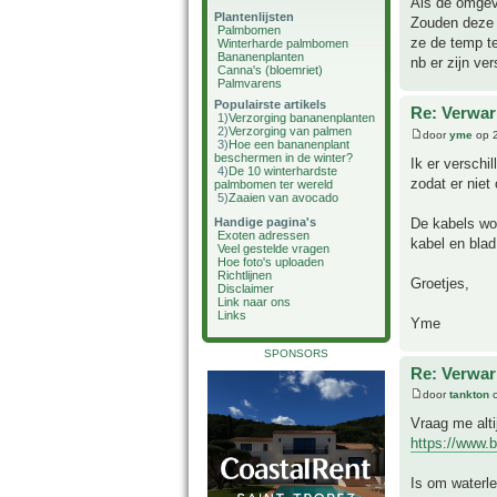
Als de omgev
Plantenlijsten
Zouden deze b
Palmbomen
ze de temp t
Winterharde palmbomen
Bananenplanten
nb er zijn ve
Canna's (bloemriet)
Palmvarens
Populairste artikels
Re: Verwar
1)
Verzorging bananenplanten
2)
Verzorging van palmen
door
yme
op 2
3)
Hoe een bananenplant
beschermen in de winter?
Ik er verschi
4)
De 10 winterhardste
zodat er niet
palmbomen ter wereld
5)
Zaaien van avocado
De kabels wo
Handige pagina's
Exoten adressen
kabel en blad
Veel gestelde vragen
Hoe foto's uploaden
Richtlijnen
Groetjes,
Disclaimer
Link naar ons
Links
Yme
SPONSORS
Re: Verwar
door
tankton
o
Vraag me altij
https://www.
Is om waterle