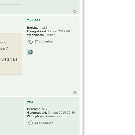
Tom1986
Berichten:
188
Geregistreerd:
22 mei 2019 06:36
Woonplaats:
Helden
37 bedankjes
oop.
mee ?
 vreten als
yme
Berichten:
517
Geregistreerd:
04 aug 2015 20:39
Woonplaats:
Amsterdam
43 bedankjes