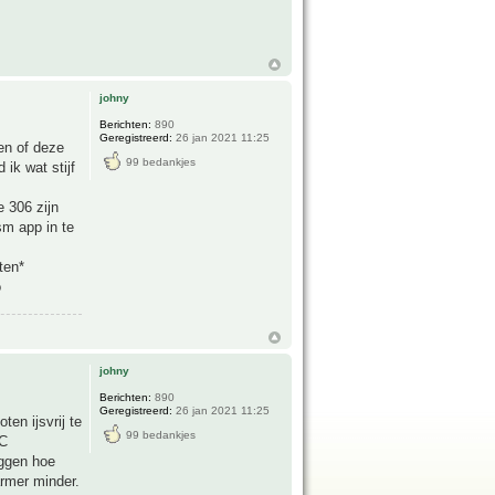
johny
Berichten:
890
Geregistreerd:
26 jan 2021 11:25
en of deze
99 bedankjes
 ik wat stijf
e 306 zijn
sm app in te
ten*
o
johny
Berichten:
890
Geregistreerd:
26 jan 2021 11:25
en ijsvrij te
99 bedankjes
2C
eggen hoe
rmer minder.