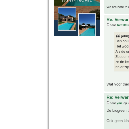
We are here to 
Re: Verwar
door
Tom198
john
Ben op i
Het woor
Als de 
Zouden d
ze de te
nb er zi
Wat voor ther
Re: Verwar
door
yme
op 2
De biogreen 
Ook geen klac