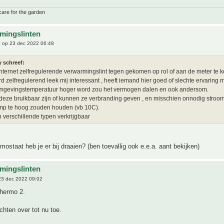
care for the garden
mingslinten
6
op 23 dec 2022 06:48
y schreef:
nternet zelfregulerende verwarmingslint tegen gekomen op rol of aan de meter te k
d zelfregulerend leek mij interessant , heeft iemand hier goed of slechte ervaring 
omgevingstemperatuur hoger word zou het vermogen dalen en ook andersom.
eze bruikbaar zijn of kunnen ze verbranding geven , en misschien onnodig stroom
mp te hoog zouden houden (vb 10C).
jn verschillende typen verkrijgbaar
mostaat heb je er bij draaien? (ben toevallig ook e.e.a. aant bekijken)
mingslinten
3 dec 2022 09:02
thermo 2.
hten over tot nu toe.