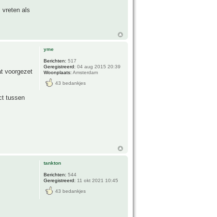
 vreten als
yme
Berichten:
517
Geregistreerd:
04 aug 2015 20:39
at voorgezet
Woonplaats:
Amsterdam
43 bedankjes
ct tussen
tankton
Berichten:
544
Geregistreerd:
11 okt 2021 10:45
43 bedankjes