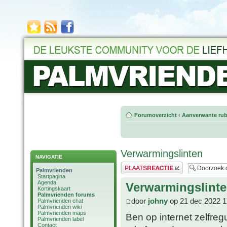
Forumoverzicht
‹
Aanverwante rub
Verwarmingslinten
NAVIGATIE
Plaats een reactie
Palmvrienden
Startpagina
Agenda
Verwarmingslint
Kortingskaart
Palmvrienden forums
door
johny
op 21 dec 2022 1
Palmvrienden chat
Palmvrienden wiki
Palmvrienden maps
Ben op internet zelfre
Palmvrienden label
Contact