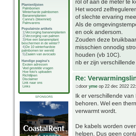
rol of aan de meter te 
Plantenlijsten
Het woord zelfreguleren
Palmbomen
Winterharde palmbomen
of slechte ervaring mee
Bananenplanten
Canna's (bloemriet)
Palmvarens
Als de omgevingstempe
Populairste artikels
en ook andersom.
1)
Verzorging bananenplanten
2)
Verzorging van palmen
Zouden deze bruikbaar 
3)
Hoe een bananenplant
beschermen in de winter?
misschien onnodig str
4)
De 10 winterhardste
palmbomen ter wereld
houden (vb 10C).
5)
Zaaien van avocado
Handige pagina's
nb er zijn verschillende
Exoten adressen
Veel gestelde vragen
Hoe foto's uploaden
Richtlijnen
Re: Verwarmingsli
Disclaimer
Link naar ons
door
yme
op 22 dec 2022 22
Links
Ik er verschillende van
SPONSORS
behoren. Wel een therm
verwarmt wordt.
De kabels worden over
helpen. Dus geen conta