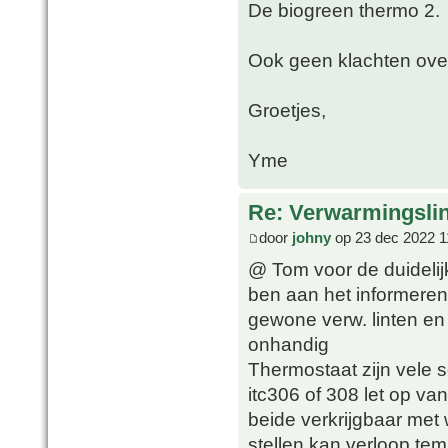
De biogreen thermo 2.
Ook geen klachten over
Groetjes,
Yme
Re: Verwarmingsli
door
johny
op 23 dec 2022 1
@ Tom voor de duidelij
ben aan het informeren 
gewone verw. linten en d
onhandig
Thermostaat zijn vele so
itc306 of 308 let op van
beide verkrijgbaar met w
stellen kan verloop te