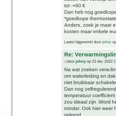
tot -+60 €
Dan heb nog goedkope c
*goedkope thermostate
Anders, zoek je maar e
kosten maar enkele eu
Laatst bijgewerkt door
johny
op
Re: Verwarmingsli
door
johny
op 23 dec 2022 1
Na wat zoeken verw.li
om waterleiding en dakgo
niet bruikbaar schakele
Dan nog zelfreguleren
temperatuur coefficie
zou ideaal zijn .Word
minder. Ook hier weer 
gekend