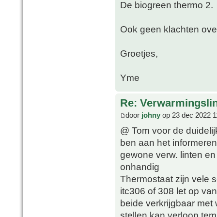
De biogreen thermo 2.
Ook geen klachten over
Groetjes,
Yme
Re: Verwarmingsli
door
johny
op 23 dec 2022 1
@ Tom voor de duidelij
ben aan het informeren 
gewone verw. linten en d
onhandig
Thermostaat zijn vele so
itc306 of 308 let op van
beide verkrijgbaar met w
stellen kan verloop te