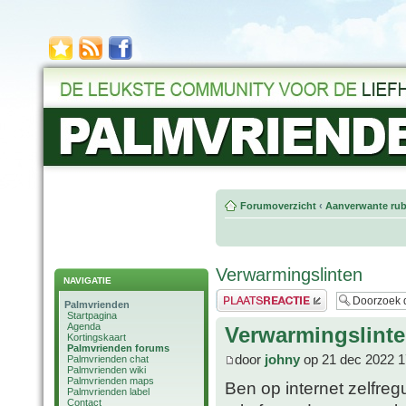
Forumoverzicht
‹
Aanverwante rub
Verwarmingslinten
NAVIGATIE
Plaats een reactie
Palmvrienden
Startpagina
Agenda
Verwarmingslint
Kortingskaart
Palmvrienden forums
door
johny
op 21 dec 2022 1
Palmvrienden chat
Palmvrienden wiki
Palmvrienden maps
Ben op internet zelfre
Palmvrienden label
Contact