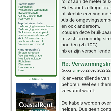
rol of aan de meter te 
Plantenlijsten
Het woord zelfreguleren
Palmbomen
Winterharde palmbomen
of slechte ervaring mee
Bananenplanten
Canna's (bloemriet)
Palmvarens
Als de omgevingstempe
Populairste artikels
en ook andersom.
1)
Verzorging bananenplanten
2)
Verzorging van palmen
Zouden deze bruikbaar 
3)
Hoe een bananenplant
beschermen in de winter?
misschien onnodig str
4)
De 10 winterhardste
palmbomen ter wereld
houden (vb 10C).
5)
Zaaien van avocado
Handige pagina's
nb er zijn verschillende
Exoten adressen
Veel gestelde vragen
Hoe foto's uploaden
Richtlijnen
Re: Verwarmingsli
Disclaimer
Link naar ons
door
yme
op 22 dec 2022 22
Links
Ik er verschillende van
SPONSORS
behoren. Wel een therm
verwarmt wordt.
De kabels worden over
helpen. Dus geen conta