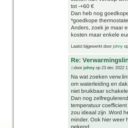
tot -+60 €
Dan heb nog goedkope c
*goedkope thermostate
Anders, zoek je maar e
kosten maar enkele eu
Laatst bijgewerkt door
johny
op
Re: Verwarmingsli
door
johny
op 23 dec 2022 1
Na wat zoeken verw.li
om waterleiding en dakgo
niet bruikbaar schakele
Dan nog zelfreguleren
temperatuur coefficie
zou ideaal zijn .Word
minder. Ook hier weer 
gekend