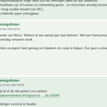
ingstemperatuur hoger word zou het vermogen dalen en ook andersom.
ruikbaar zijn of kunnen ze verbranding geven , en misschien onnodig stroom
e hoog zouden houden (vb 10C).
rschillende typen verkrijgbaar
mingslinten
2 dec 2022 22:27
llende van Minco. Werken al een aantal jaar naar behoren. Wel een thermosta
 onnodig verwarmt wordt.
rden overigens heet genoeg om bladeren om zeep te helpen. Dus geen conta
.
mingslinten
p 23 dec 2022 00:09
d af of dit niet perfect zou werken:
badkamerwinkel.nl/magnum-id ... att-155040
idingen vorstvrij te houden.