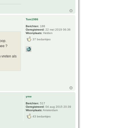
Tom1986
Berichten:
188
Geregistreerd:
22 mei 2019 06:36
Woonplaats:
Helden
37 bedankjes
oop.
mee ?
 vreten als
yme
Berichten:
517
Geregistreerd:
04 aug 2015 20:39
Woonplaats:
Amsterdam
43 bedankjes