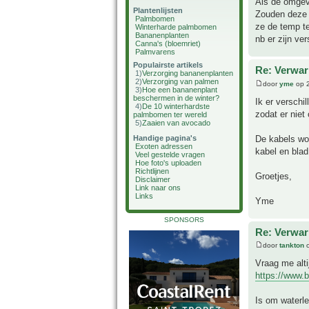
Als de omgev
Plantenlijsten
Zouden deze b
Palmbomen
ze de temp t
Winterharde palmbomen
Bananenplanten
nb er zijn ve
Canna's (bloemriet)
Palmvarens
Populairste artikels
Re: Verwar
1)
Verzorging bananenplanten
2)
Verzorging van palmen
door
yme
op 2
3)
Hoe een bananenplant
beschermen in de winter?
Ik er verschi
4)
De 10 winterhardste
zodat er niet
palmbomen ter wereld
5)
Zaaien van avocado
De kabels wo
Handige pagina's
Exoten adressen
kabel en blad
Veel gestelde vragen
Hoe foto's uploaden
Richtlijnen
Groetjes,
Disclaimer
Link naar ons
Links
Yme
SPONSORS
Re: Verwar
door
tankton
o
Vraag me altij
https://www.
Is om waterle