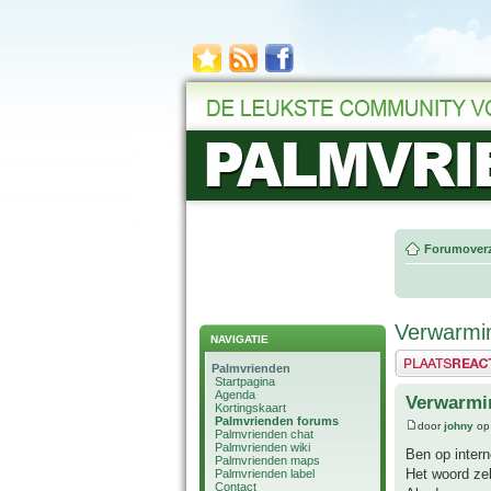
Forumoverz
Verwarmin
NAVIGATIE
Plaats een reactie
Palmvrienden
Startpagina
Agenda
Verwarmi
Kortingskaart
Palmvrienden forums
door
johny
op
Palmvrienden chat
Palmvrienden wiki
Ben op intern
Palmvrienden maps
Het woord zel
Palmvrienden label
Contact