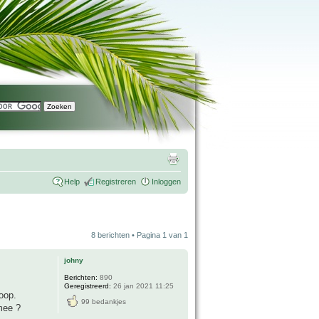
Help
Registreren
Inloggen
8 berichten • Pagina
1
van
1
johny
Berichten:
890
Geregistreerd:
26 jan 2021 11:25
oop.
99 bedankjes
 mee ?