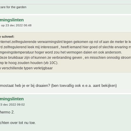
care for the garden
mingslinten
6
op 23 dec 2022 06:48
y schreef:
nternet zelfregulerende verwarmingslint tegen gekomen op rol of aan de meter te k
d zelfregulerend leek mij interessant , heeft iemand hier goed of slechte ervaring 
omgevingstemperatuur hoger word zou het vermogen dalen en ook andersom.
eze bruikbaar zijn of kunnen ze verbranding geven , en misschien onnodig stroom
mp te hoog zouden houden (vb 10C).
jn verschillende typen verkrijgbaar
mostaat heb je er bij draaien? (ben toevallig ook e.e.a. aant bekijken)
mingslinten
3 dec 2022 09:02
thermo 2.
hten over tot nu toe.