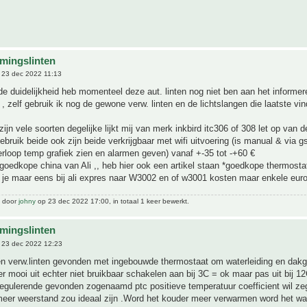
mingslinten
23 dec 2022 11:13
 duidelijkheid heb momenteel deze aut. linten nog niet ben aan het informer
 , zelf gebruik ik nog de gewone verw. linten en de lichtslangen die laatste vind
ijn vele soorten degelijke lijkt mij van merk inkbird itc306 of 308 let op van d
gebruik beide ook zijn beide verkrijgbaar met wifi uitvoering (is manual & via g
erloop temp grafiek zien en alarmen geven) vanaf +-35 tot -+60 €
oedkope china van Ali ,, heb hier ook een artikel staan *goedkope thermosta
 je maar eens bij ali expres naar W3002 en of w3001 kosten maar enkele eur
t door
johny
op 23 dec 2022 17:00, in totaal 1 keer bewerkt.
mingslinten
 23 dec 2022 12:23
 verw.linten gevonden met ingebouwde thermostaat om waterleiding en dakgot
er mooi uit echter niet bruikbaar schakelen aan bij 3C = ok maar pas uit bij 1
regulerende gevonden zogenaamd ptc positieve temperatuur coefficient wil z
eer weerstand zou ideaal zijn .Word het kouder meer verwarmen word het wa