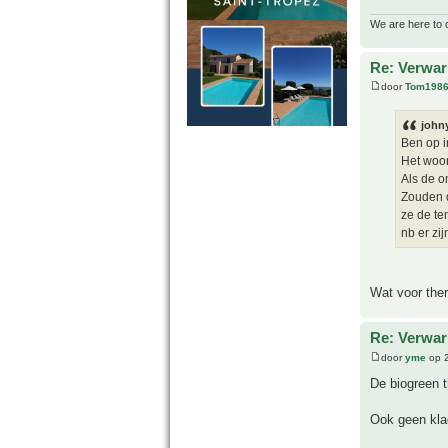
We are here to 
Re: Verwar
door
Tom198
john
Ben op i
Het woor
Als de 
Zouden d
ze de te
nb er zi
Wat voor ther
Re: Verwar
door
yme
op 2
De biogreen 
Ook geen klac