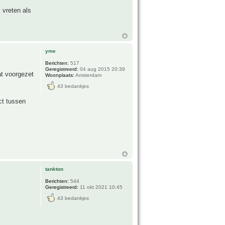
 vreten als
yme
Berichten:
517
Geregistreerd:
04 aug 2015 20:39
at voorgezet
Woonplaats:
Amsterdam
43 bedankjes
ct tussen
tankton
Berichten:
544
Geregistreerd:
11 okt 2021 10:45
43 bedankjes