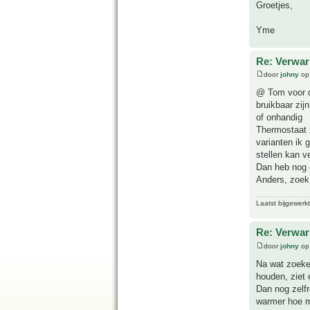
Groetjes,
Yme
Re: Verwar
door
johny
op 
@ Tom voor de
bruikbaar zijn
of onhandig
Thermostaat z
varianten ik 
stellen kan v
Dan heb nog g
Anders, zoek
Laatst bijgewerk
Re: Verwar
door
johny
op
Na wat zoeken
houden, ziet 
Dan nog zelf
warmer hoe m