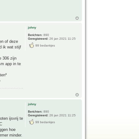
johny
Berichten:
890
Geregistreerd:
26 jan 2021 11:25
en of deze
99 bedankjes
 ik wat stijf
e 306 zijn
sm app in te
ten*
o
johny
Berichten:
890
Geregistreerd:
26 jan 2021 11:25
en ijsvrij te
99 bedankjes
2C
eggen hoe
rmer minder.