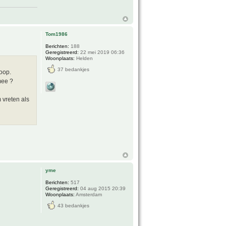
Tom1986
Berichten:
188
Geregistreerd:
22 mei 2019 06:36
Woonplaats:
Helden
37 bedankjes
oop.
mee ?
 vreten als
yme
Berichten:
517
Geregistreerd:
04 aug 2015 20:39
Woonplaats:
Amsterdam
43 bedankjes