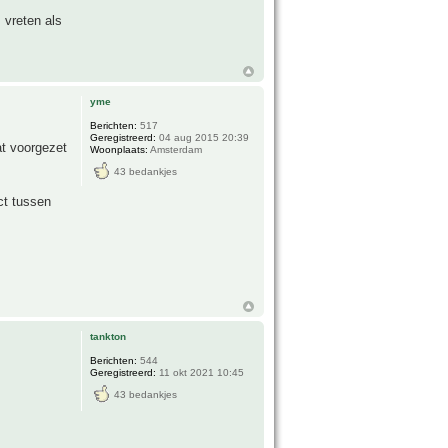
 vreten als
yme
Berichten:
517
Geregistreerd:
04 aug 2015 20:39
at voorgezet
Woonplaats:
Amsterdam
43 bedankjes
ct tussen
tankton
Berichten:
544
Geregistreerd:
11 okt 2021 10:45
43 bedankjes