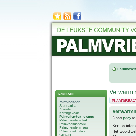
Forumoverz
Verwarmin
NAVIGATIE
Plaats een reactie
Palmvrienden
Startpagina
Agenda
Verwarmi
Kortingskaart
Palmvrienden forums
door
johny
op
Palmvrienden chat
Palmvrienden wiki
Ben op intern
Palmvrienden maps
Het woord zel
Palmvrienden label
Contact