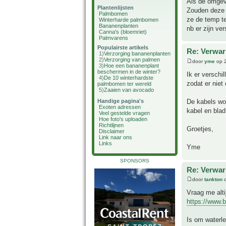
Als de omgev
Plantenlijsten
Zouden deze b
Palmbomen
ze de temp t
Winterharde palmbomen
Bananenplanten
nb er zijn ve
Canna's (bloemriet)
Palmvarens
Populairste artikels
Re: Verwar
1)
Verzorging bananenplanten
2)
Verzorging van palmen
door
yme
op 2
3)
Hoe een bananenplant
beschermen in de winter?
Ik er verschi
4)
De 10 winterhardste
zodat er niet
palmbomen ter wereld
5)
Zaaien van avocado
De kabels wo
Handige pagina's
Exoten adressen
kabel en blad
Veel gestelde vragen
Hoe foto's uploaden
Richtlijnen
Groetjes,
Disclaimer
Link naar ons
Links
Yme
SPONSORS
Re: Verwar
door
tankton
o
Vraag me altij
https://www.
Is om waterle