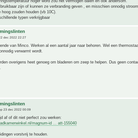
ingstemperatuur hoger word zou het vermogen dalen en ook andersom.
ruikbaar zijn of kunnen ze verbranding geven , en misschien onnodig stroom
e hoog zouden houden (vb 10C).
rschillende typen verkrijgbaar
mingslinten
2 dec 2022 22:27
llende van Minco. Werken al een aantal jaar naar behoren. Wel een thermosta
 onnodig verwarmt wordt.
rden overigens heet genoeg om bladeren om zeep te helpen. Dus geen conta
.
mingslinten
p 23 dec 2022 00:09
d af of dit niet perfect zou werken:
badkamerwinkel.nl/magnum-id ... att-155040
idingen vorstvrij te houden.