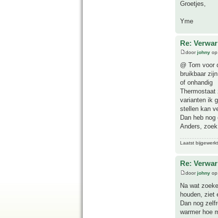
Groetjes,
Yme
Re: Verwar
door
johny
op 
@ Tom voor de
bruikbaar zijn
of onhandig
Thermostaat z
varianten ik 
stellen kan v
Dan heb nog g
Anders, zoek
Laatst bijgewerk
Re: Verwar
door
johny
op
Na wat zoeken
houden, ziet 
Dan nog zelf
warmer hoe m