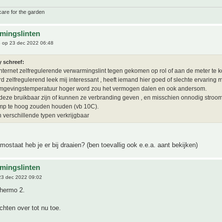
care for the garden
mingslinten
6
op 23 dec 2022 06:48
y schreef:
nternet zelfregulerende verwarmingslint tegen gekomen op rol of aan de meter te k
d zelfregulerend leek mij interessant , heeft iemand hier goed of slechte ervaring 
omgevingstemperatuur hoger word zou het vermogen dalen en ook andersom.
eze bruikbaar zijn of kunnen ze verbranding geven , en misschien onnodig stroom
mp te hoog zouden houden (vb 10C).
jn verschillende typen verkrijgbaar
mostaat heb je er bij draaien? (ben toevallig ook e.e.a. aant bekijken)
mingslinten
3 dec 2022 09:02
thermo 2.
hten over tot nu toe.