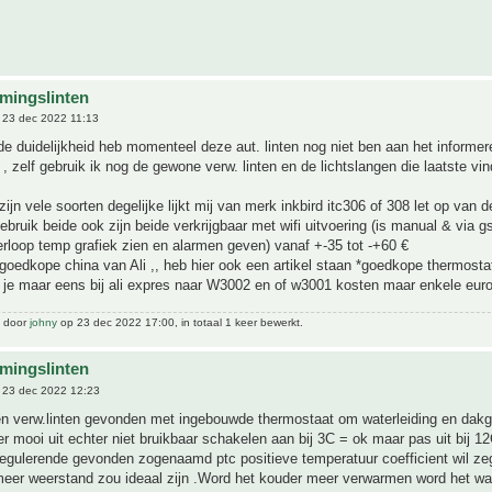
mingslinten
23 dec 2022 11:13
 duidelijkheid heb momenteel deze aut. linten nog niet ben aan het informer
 , zelf gebruik ik nog de gewone verw. linten en de lichtslangen die laatste vind
ijn vele soorten degelijke lijkt mij van merk inkbird itc306 of 308 let op van d
gebruik beide ook zijn beide verkrijgbaar met wifi uitvoering (is manual & via g
erloop temp grafiek zien en alarmen geven) vanaf +-35 tot -+60 €
oedkope china van Ali ,, heb hier ook een artikel staan *goedkope thermosta
 je maar eens bij ali expres naar W3002 en of w3001 kosten maar enkele eur
t door
johny
op 23 dec 2022 17:00, in totaal 1 keer bewerkt.
mingslinten
 23 dec 2022 12:23
 verw.linten gevonden met ingebouwde thermostaat om waterleiding en dakgot
er mooi uit echter niet bruikbaar schakelen aan bij 3C = ok maar pas uit bij 1
regulerende gevonden zogenaamd ptc positieve temperatuur coefficient wil z
eer weerstand zou ideaal zijn .Word het kouder meer verwarmen word het wa