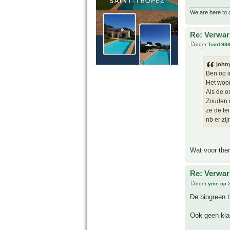
We are here to 
Re: Verwar
door
Tom198
john
Ben op i
Het woor
Als de 
Zouden d
ze de te
nb er zi
Wat voor ther
Re: Verwar
door
yme
op 2
De biogreen 
Ook geen klac