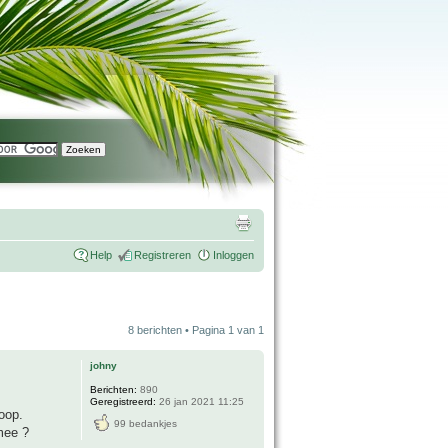
Help
Registreren
Inloggen
8 berichten • Pagina
1
van
1
johny
Berichten:
890
Geregistreerd:
26 jan 2021 11:25
oop.
99 bedankjes
 mee ?