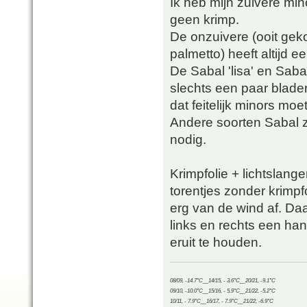
Ik heb mijn zuivere min
geen krimp.
De onzuivere (ooit geko
palmetto) heeft altijd e
De Sabal 'lisa' en Sab
slechts een paar blad
dat feitelijk minors moet
Andere soorten Sabal 
nodig.
Krimpfolie + lichtslange
torentjes zonder krimpf
erg van de wind af. D
links en rechts een ha
eruit te houden.
08/09, -14.7°C__14/15, - 3.6°C__20/21, -9.1°C
09/10, -10.0°C__15/16, - 5.9°C__21/22, -5.2°C
10/11, - 7.9°C__16/17, - 7.9°C__21/22, -6.9°C