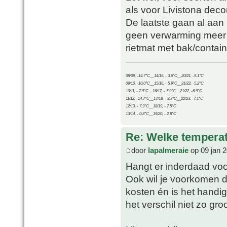
als voor Livistona deco
De laatste gaan al aan 
geen verwarming meer 
rietmat met bak/contain
08/09, -14.7°C__14/15, - 3.6°C__20/21, -9.1°C
09/10, -10.0°C__15/16, - 5.9°C__21/22, -5.2°C
10/11, - 7.9°C__16/17, - 7.9°C__21/22, -6.9°C
11/12, -14.7°C__17/18, - 8.3°C__22/23, -7.1°C
12/13, - 7.9°C__18/19, - 7.5°C
13/14, - 0.8°C__19/20, - 2.8°C
Re: Welke temperat
door
lapalmeraie
op 09 jan 2
Hangt er inderdaad voo
Ook wil je voorkomen d
kosten én is het handi
het verschil niet zo gr