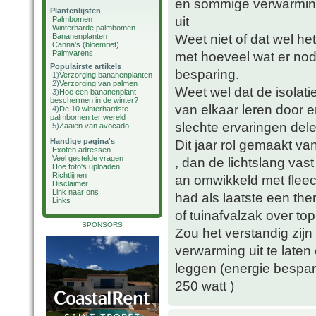
en sommige verwarmings
Plantenlijsten
uit
Palmbomen
Winterharde palmbomen
Weet niet of dat wel het
Bananenplanten
Canna's (bloemriet)
Palmvarens
met hoeveel wat er nod
Populairste artikels
besparing.
1)
Verzorging bananenplanten
2)
Verzorging van palmen
Weet wel dat de isolat
3)
Hoe een bananenplant
beschermen in de winter?
van elkaar leren door 
4)
De 10 winterhardste
palmbomen ter wereld
slechte ervaringen dele
5)
Zaaien van avocado
Handige pagina's
Dit jaar rol gemaakt v
Exoten adressen
Veel gestelde vragen
, dan de lichtslang va
Hoe foto's uploaden
Richtlijnen
an omwikkeld met fleece
Disclaimer
Link naar ons
had als laatste een th
Links
of tuinafvalzak over to
SPONSORS
Zou het verstandig zijn
verwarming uit te laten
leggen (energie bespari
250 watt )