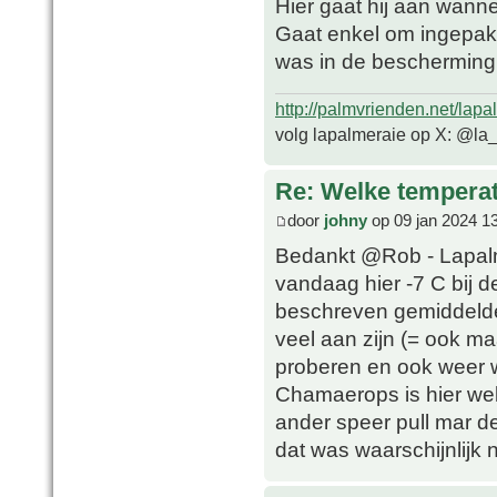
Hier gaat hij aan wanne
Gaat enkel om ingepakt
was in de bescherming 
http://palmvrienden.net/lapa
volg lapalmeraie op X: @la
Re: Welke temperat
door
johny
op 09 jan 2024 1
Bedankt @Rob - Lapalme
vandaag hier -7 C bij 
beschreven gemiddelde
veel aan zijn (= ook ma
proberen en ook weer 
Chamaerops is hier wel
ander speer pull mar d
dat was waarschijnlijk 