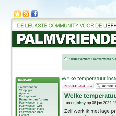
Forumoverzicht
‹
Aanverwante rub
Welke temperatuur inst
NAVIGATIE
Plaats een reactie
Palmvrienden
Startpagina
Agenda
Welke temperatuu
Kortingskaart
Palmvrienden forums
door
johny
op 08 jan 2024 2
Palmvrienden chat
Palmvrienden wiki
Palmvrienden maps
Zelf werk ik met lage p
Palmvrienden label
Contact