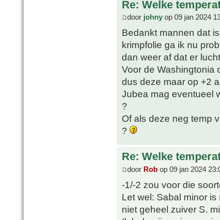
Re: Welke temperat
door
johny
op 09 jan 2024 1
Bedankt mannen dat is 
krimpfolie ga ik nu pro
dan weer af dat er luch
Voor de Washingtonia d
dus deze maar op +2 a
Jubea mag eventueel wel
?
Of als deze neg temp v
?
Re: Welke temperat
door
Rob
op 09 jan 2024 23:
-1/-2 zou voor die soor
Let wel: Sabal minor i
niet geheel zuiver S. min