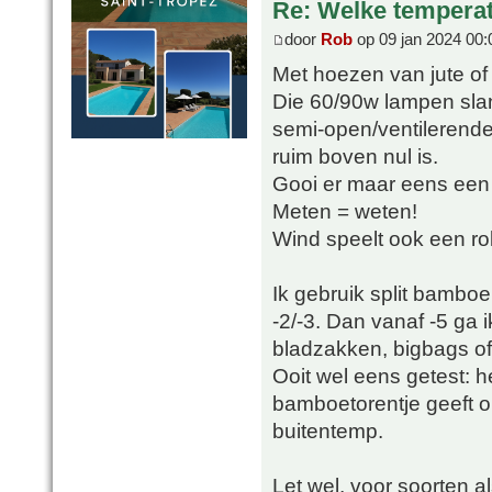
Re: Welke temperat
door
Rob
op 09 jan 2024 00:
Met hoezen van jute of f
Die 60/90w lampen slan
semi-open/ventilerende
ruim boven nul is.
Gooi er maar eens een T
Meten = weten!
Wind speelt ook een rol 
Ik gebruik split bamboe
-2/-3. Dan vanaf -5 ga 
bladzakken, bigbags of
Ooit wel eens getest: h
bamboetorentje geeft o
buitentemp.
Let wel, voor soorten a