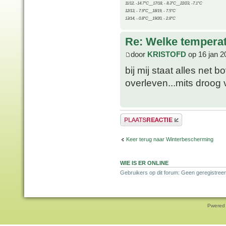
11/12, -14.7°C__17/18, - 8.3°C__22/23, -7.1°C
12/13, - 7.9°C__18/19, - 7.5°C
13/14, - 0.8°C__19/20, - 2.8°C
Re: Welke temperat
door
KRISTOFD
op 16 jan 2
bij mij staat alles net 
overleven...mits droog 
Plaats een reactie
Keer terug naar Winterbescherming
WIE IS ER ONLINE
Gebruikers op dit forum: Geen geregistreer
Pwered