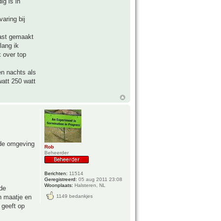
ig is in
aring bij
vast gemaakt
lang ik
 over top
en nachts als
watt 250 watt
nde omgeving
Rob
Beheerder
Berichten:
11514
Geregistreerd:
05 aug 2011 23:08
Woonplaats:
Halsteren, NL
 de
n maatje en
1149 bedankjes
 geeft op