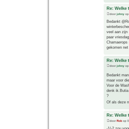
Re: Welke 
door
johny
op 
Bedankt @Rob 
winterbesche
veel aan zijn
paar vriesdag
Chamaerops is
gekomen net 
Re: Welke 
door
johny
op 
Bedankt manne
maar voor die
Voor de Washi
denk ik.Butia
?
Of als deze 
Re: Welke 
door
Rob
op 0
-1/-2 zou voo