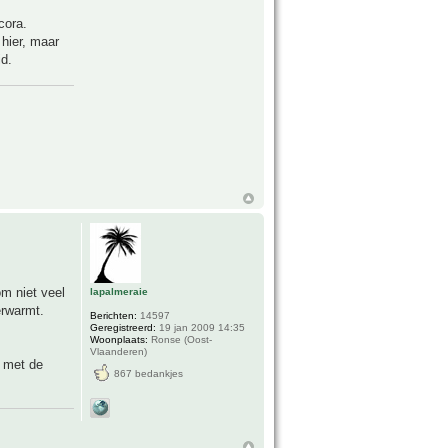
cora.
hier, maar
id.
m niet veel
lapalmeraie
erwarmt.
Berichten:
14597
Geregistreerd:
19 jan 2009 14:35
Woonplaats:
Ronse (Oost-
Vlaanderen)
g met de
867 bedankjes