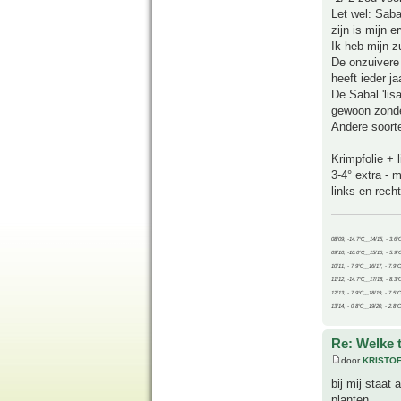
Let wel: Saba
zijn is mijn e
Ik heb mijn z
De onzuivere 
heeft ieder j
De Sabal 'lis
gewoon zonder
Andere soort
Krimpfolie + l
3-4° extra -
links en rech
08/09, -14.7°C__14/15, - 3.6°
09/10, -10.0°C__15/16, - 5.9°
10/11, - 7.9°C__16/17, - 7.9°
11/12, -14.7°C__17/18, - 8.3°
12/13, - 7.9°C__18/19, - 7.5°C
13/14, - 0.8°C__19/20, - 2.8°C
Re: Welke 
door
KRISTO
bij mij staat
planten