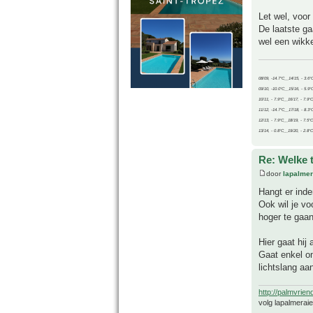
Let wel, voor
De laatste ga
wel een wikke
08/09, -14.7°C__14/15, - 3.6°
09/10, -10.0°C__15/16, - 5.9°
10/11, - 7.9°C__16/17, - 7.9°
11/12, -14.7°C__17/18, - 8.3°
12/13, - 7.9°C__18/19, - 7.5°C
13/14, - 0.8°C__19/20, - 2.8°C
Re: Welke 
door
lapalmer
Hangt er inde
Ook wil je vo
hoger te gaan
Hier gaat hij
Gaat enkel o
lichtslang aa
http://palmvrien
volg lapalmerai