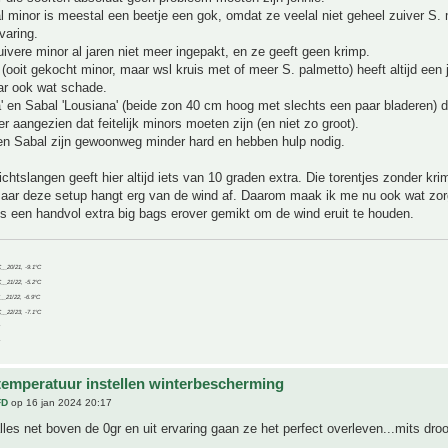
l minor is meestal een beetje een gok, omdat ze veelal niet geheel zuiver S. 
rvaring.
uivere minor al jaren niet meer ingepakt, en ze geeft geen krimp.
(ooit gekocht minor, maar wsl kruis met of meer S. palmetto) heeft altijd een 
aar ook wat schade.
a' en Sabal 'Lousiana' (beide zon 40 cm hoog met slechts een paar bladeren) 
 aangezien dat feitelijk minors moeten zijn (en niet zo groot).
en Sabal zijn gewoonweg minder hard en hebben hulp nodig.
ichtslangen geeft hier altijd iets van 10 graden extra. Die torentjes zonder kri
 maar deze setup hangt erg van de wind af. Daarom maak ik me nu ook wat zo
ts een handvol extra big bags erover gemikt om de wind eruit te houden.
C__20/21, -9.1°C
C__21/22, -5.2°C
C__21/22, -6.9°C
C__22/23, -7.1°C
temperatuur instellen winterbescherming
FD
op 16 jan 2024 20:17
 alles net boven de 0gr en uit ervaring gaan ze het perfect overleven...mits dro