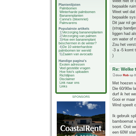
Weet niet of 
Plantenlijsten
bepaalde ruim
Palmbomen
Weet wel dat 
Winterharde palmbomen
Bananenplanten
bepaalde sys
Canna's (bloemriet)
Dit jaar rol 
Palmvarens
(strap bandje
Populairste artikels
1)
Verzorging bananenplanten
liggen had al
2)
Verzorging van palmen
om water of n
3)
Hoe een bananenplant
beschermen in de winter?
Zou het verst
4)
De 10 winterhardste
-3 a -5 komt 
palmbomen ter wereld
5)
Zaaien van avocado
)
Handige pagina's
Exoten adressen
Veel gestelde vragen
Re: Welke 
Hoe foto's uploaden
door
Rob
op 0
Richtlijnen
Disclaimer
Met hoezen va
Link naar ons
Links
Die 60/90w l
durf ik het w
SPONSORS
Gooi er maar 
Wind speelt o
Ik gebruik sp
bamboemat ve
soort. Ooit w
een 60W slan