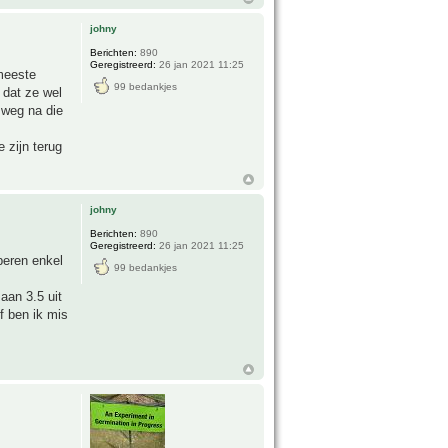
johny
Berichten:
890
Geregistreerd:
26 jan 2021 11:25
 meeste
99 bedankjes
dat ze wel
 weg na die
 zijn terug
johny
Berichten:
890
Geregistreerd:
26 jan 2021 11:25
oberen enkel
99 bedankjes
aan 3.5 uit
f ben ik mis