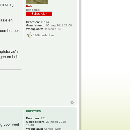
minor zijn
Rob
Beheerder
jasje en
Berichten:
11514
Geregistreerd:
05 aug 2011 23:08
Woonplaats:
Halsteren, NL
doen het ook
1149 bedankjes
mpfolie zo'n
rgen en heb
KRISTOFD
Berichten:
121
Geregistreerd:
20 maart 2010
og voor veel
16:48
Woonplaats:
Kortrijk (West-