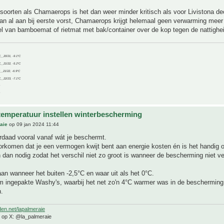
 soorten als Chamaerops is het dan weer minder kritisch als voor Livistona de
an al aan bij eerste vorst, Chamaerops krijgt helemaal geen verwarming meer 
l van bamboemat of rietmat met bak/container over de kop tegen de nattighe
C__20/21, -9.1°C
C__21/22, -5.2°C
C__21/22, -6.9°C
C__22/23, -7.1°C
temperatuur instellen winterbescherming
aie
op 09 jan 2024 11:44
rdaad vooral vanaf wát je beschermt.
orkomen dat je een vermogen kwijt bent aan energie kosten én is het handig o
 dan nodig zodat het verschil niet zo groot is wanneer de bescherming niet v
 aan wanneer het buiten -2,5°C en waar uit als het 0°C.
m ingepakte Washy's, waarbij het net zo'n 4°C warmer was in de beschermin
n.
den.net/lapalmeraie
e op X: @la_palmeraie