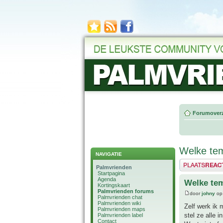
Forumoverz
Welke tem
NAVIGATIE
Plaats een reactie
Palmvrienden
Startpagina
Agenda
Welke tem
Kortingskaart
Palmvrienden forums
door
johny
op 
Palmvrienden chat
Palmvrienden wiki
Zelf werk ik 
Palmvrienden maps
stel ze alle 
Palmvrienden label
Contact