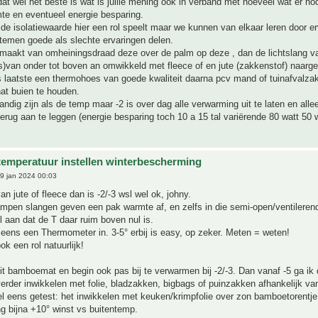
dat wel het beste is wat is jullie mening ook in verband met hoeveel wat er nod
te en eventueel energie besparing.
de isolatiewaarde hier een rol speelt maar we kunnen van elkaar leren door erv
temen goede als slechte ervaringen delen.
gemaakt van omheiningsdraad deze over de palm op deze , dan de lichtslang 
s)van onder tot boven an omwikkeld met fleece of en jute (zakkenstof) naarge
s laatste een thermohoes van goede kwaliteit daarna pcv mand of tuinafvalzak
at buien te houden.
andig zijn als de temp maar -2 is over dag alle verwarming uit te laten en alle
terug aan te leggen (energie besparing toch 10 a 15 tal variërende 80 watt 50 
temperatuur instellen winterbescherming
9 jan 2024 00:03
n jute of fleece dan is -2/-3 wsl wel ok, johny.
ampen slangen geven een pak warmte af, en zelfs in die semi-open/ventilere
el aan dat de T daar ruim boven nul is.
eens een Thermometer in. 3-5° erbij is easy, op zeker. Meten = weten!
ok een rol natuurlijk!
lit bamboemat en begin ook pas bij te verwarmen bij -2/-3. Dan vanaf -5 ga ik
rder inwikkelen met folie, bladzakken, bigbags of puinzakken afhankelijk va
el eens getest: het inwikkelen met keuken/krimpfolie over zon bamboetorentje
g bijna +10° winst vs buitentemp.