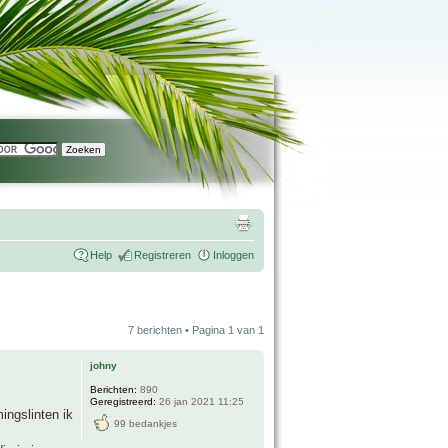
Help
Registreren
Inloggen
7 berichten • Pagina
1
van
1
johny
Berichten:
890
Geregistreerd:
26 jan 2021 11:25
ingslinten ik
99 bedankjes