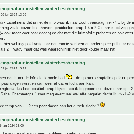
temperatuur instellen winterbescherming
09 jan 2024 13:09
- Lapalmerai dat is net de info waar ik naar zocht vandaag hier -7 C bij de
rming zoals boven beschreven gemiddelde temp 1.5 a 2 C maar moet zeggen 
 (= ook maar voor paar dagen) ga dat met die krimpfolie proberen en ook weer
en.
 hier wel ingepakt vorig jaar een mooie verloren en ander speer pull mar deze
als 2 T wagy maar dat was waarschijnlijk niet door koude maar nat
temperatuur instellen winterbescherming
09 jan 2024 13:19
n dat is net de info die ik nodig had
, de tip met krimpfolie ga ik nu pr
 paar dagen vorst en dan weer af dat er lucht aan kan.
ngtonia dus best positief temp blijven heb ik begrepen dus deze maar op +2 
 Sabal Chamaerops Jubea mag eventueel wel effe negatief dacht ik vb -1 -2 o
neg temp van -1 -2 een paar dagen aan houd toch slecht ?
temperatuur instellen winterbescherming
9 jan 2024 23:00
r die soorten absoluut geen probleem moeten zijn johnie.