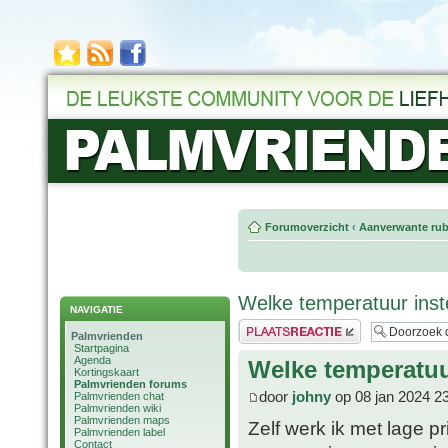
Forumoverzicht
‹
Aanverwante rub
Welke temperatuur inst
NAVIGATIE
Plaats een reactie
Palmvrienden
Startpagina
Agenda
Welke temperatuu
Kortingskaart
Palmvrienden forums
door
johny
op 08 jan 2024 2
Palmvrienden chat
Palmvrienden wiki
Palmvrienden maps
Zelf werk ik met lage p
Palmvrienden label
Contact