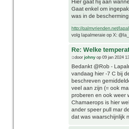
Hier gaat hij aan wanne
Gaat enkel om ingepakt
was in de bescherming 
http://palmvrienden.net/lapa
volg lapalmeraie op X: @la
Re: Welke temperat
door
johny
op 09 jan 2024 1
Bedankt @Rob - Lapalme
vandaag hier -7 C bij 
beschreven gemiddelde
veel aan zijn (= ook ma
proberen en ook weer 
Chamaerops is hier wel
ander speer pull mar d
dat was waarschijnlijk 