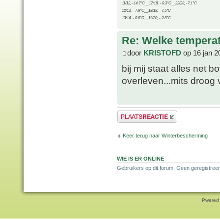
11/12, -14.7°C__17/18, - 8.3°C__22/23, -7.1°C
12/13, - 7.9°C__18/19, - 7.5°C
13/14, - 0.8°C__19/20, - 2.8°C
Re: Welke temperat
door
KRISTOFD
op 16 jan 2
bij mij staat alles net 
overleven...mits droog 
Plaats een reactie
Keer terug naar Winterbescherming
WIE IS ER ONLINE
Gebruikers op dit forum: Geen geregistreer
Pwered