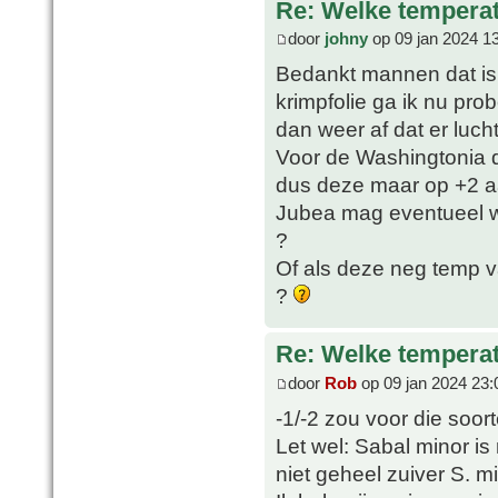
Re: Welke temperat
door
johny
op 09 jan 2024 1
Bedankt mannen dat is 
krimpfolie ga ik nu pro
dan weer af dat er luch
Voor de Washingtonia d
dus deze maar op +2 a
Jubea mag eventueel wel
?
Of als deze neg temp v
?
Re: Welke temperat
door
Rob
op 09 jan 2024 23:
-1/-2 zou voor die soor
Let wel: Sabal minor i
niet geheel zuiver S. min