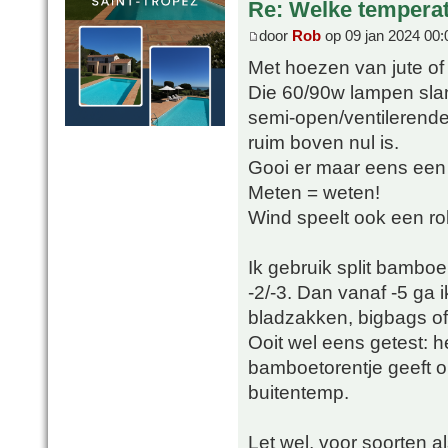
Re: Welke temperat
door
Rob
op 09 jan 2024 00:
Met hoezen van jute of f
Die 60/90w lampen slan
semi-open/ventilerende
ruim boven nul is.
Gooi er maar eens een T
Meten = weten!
Wind speelt ook een rol 
Ik gebruik split bamboe
-2/-3. Dan vanaf -5 ga 
bladzakken, bigbags of
Ooit wel eens getest: h
bamboetorentje geeft o
buitentemp.
Let wel, voor soorten a