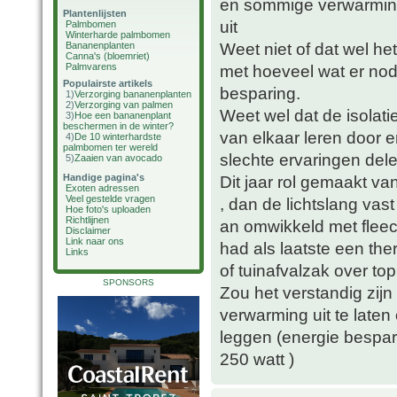
en sommige verwarmings
Plantenlijsten
uit
Palmbomen
Winterharde palmbomen
Weet niet of dat wel het
Bananenplanten
Canna's (bloemriet)
Palmvarens
met hoeveel wat er nod
Populairste artikels
besparing.
1)
Verzorging bananenplanten
2)
Verzorging van palmen
Weet wel dat de isolat
3)
Hoe een bananenplant
beschermen in de winter?
van elkaar leren door 
4)
De 10 winterhardste
palmbomen ter wereld
slechte ervaringen dele
5)
Zaaien van avocado
Handige pagina's
Dit jaar rol gemaakt v
Exoten adressen
Veel gestelde vragen
, dan de lichtslang va
Hoe foto's uploaden
Richtlijnen
an omwikkeld met fleece
Disclaimer
Link naar ons
had als laatste een th
Links
of tuinafvalzak over to
SPONSORS
Zou het verstandig zijn
verwarming uit te laten
leggen (energie bespari
250 watt )