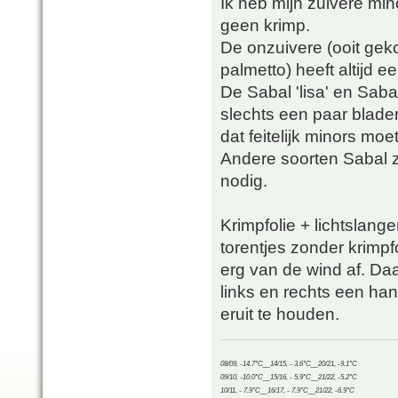
Ik heb mijn zuivere min
geen krimp.
De onzuivere (ooit geko
palmetto) heeft altijd e
De Sabal 'lisa' en Sab
slechts een paar blad
dat feitelijk minors moet
Andere soorten Sabal 
nodig.
Krimpfolie + lichtslange
torentjes zonder krimpf
erg van de wind af. D
links en rechts een ha
eruit te houden.
08/09, -14.7°C__14/15, - 3.6°C__20/21, -9.1°C
09/10, -10.0°C__15/16, - 5.9°C__21/22, -5.2°C
10/11, - 7.9°C__16/17, - 7.9°C__21/22, -6.9°C