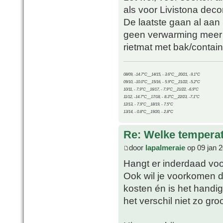
als voor Livistona deco
De laatste gaan al aan 
geen verwarming meer 
rietmat met bak/contain
08/09, -14.7°C__14/15, - 3.6°C__20/21, -9.1°C
09/10, -10.0°C__15/16, - 5.9°C__21/22, -5.2°C
10/11, - 7.9°C__16/17, - 7.9°C__21/22, -6.9°C
11/12, -14.7°C__17/18, - 8.3°C__22/23, -7.1°C
12/13, - 7.9°C__18/19, - 7.5°C
13/14, - 0.8°C__19/20, - 2.8°C
Re: Welke temperat
door
lapalmeraie
op 09 jan 2
Hangt er inderdaad voo
Ook wil je voorkomen d
kosten én is het handi
het verschil niet zo gr