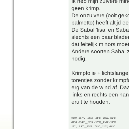
Ik heb mijn zuivere min
geen krimp.
De onzuivere (ooit geko
palmetto) heeft altijd e
De Sabal 'lisa' en Sab
slechts een paar blad
dat feitelijk minors moet
Andere soorten Sabal 
nodig.
Krimpfolie + lichtslange
torentjes zonder krimpf
erg van de wind af. D
links en rechts een ha
eruit te houden.
08/09, -14.7°C__14/15, - 3.6°C__20/21, -9.1°C
09/10, -10.0°C__15/16, - 5.9°C__21/22, -5.2°C
10/11, - 7.9°C__16/17, - 7.9°C__21/22, -6.9°C