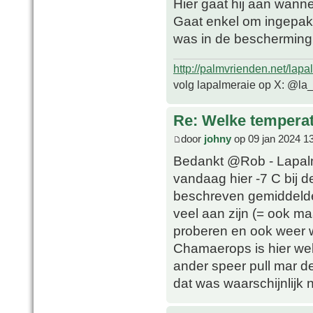
Hier gaat hij aan wanne
Gaat enkel om ingepakt
was in de bescherming 
http://palmvrienden.net/lapa
volg lapalmeraie op X: @la
Re: Welke temperat
door
johny
op 09 jan 2024 1
Bedankt @Rob - Lapalme
vandaag hier -7 C bij 
beschreven gemiddelde
veel aan zijn (= ook ma
proberen en ook weer 
Chamaerops is hier wel
ander speer pull mar d
dat was waarschijnlijk 