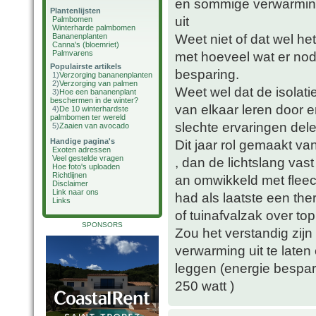
en sommige verwarmings
Plantenlijsten
uit
Palmbomen
Winterharde palmbomen
Weet niet of dat wel het
Bananenplanten
Canna's (bloemriet)
Palmvarens
met hoeveel wat er nod
Populairste artikels
besparing.
1)
Verzorging bananenplanten
2)
Verzorging van palmen
Weet wel dat de isolat
3)
Hoe een bananenplant
beschermen in de winter?
van elkaar leren door 
4)
De 10 winterhardste
palmbomen ter wereld
slechte ervaringen dele
5)
Zaaien van avocado
Handige pagina's
Dit jaar rol gemaakt v
Exoten adressen
Veel gestelde vragen
, dan de lichtslang va
Hoe foto's uploaden
Richtlijnen
an omwikkeld met fleece
Disclaimer
Link naar ons
had als laatste een th
Links
of tuinafvalzak over to
SPONSORS
Zou het verstandig zijn
verwarming uit te laten
leggen (energie bespari
250 watt )