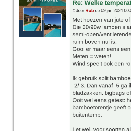
Re: Welke temperat
door
Rob
op 09 jan 2024 00:
Met hoezen van jute of f
Die 60/90w lampen slan
semi-open/ventilerende
ruim boven nul is.
Gooi er maar eens een T
Meten = weten!
Wind speelt ook een rol 
Ik gebruik split bamboe
-2/-3. Dan vanaf -5 ga 
bladzakken, bigbags of
Ooit wel eens getest: h
bamboetorentje geeft o
buitentemp.
Let wel, voor soorten a