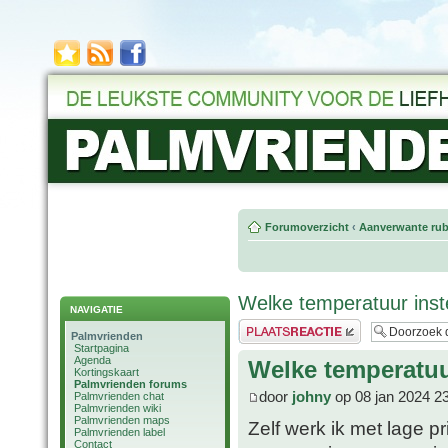
Forumoverzicht
‹
Aanverwante rub
Welke temperatuur inst
NAVIGATIE
Plaats een reactie
Palmvrienden
Startpagina
Agenda
Welke temperatuu
Kortingskaart
Palmvrienden forums
door
johny
op 08 jan 2024 2
Palmvrienden chat
Palmvrienden wiki
Palmvrienden maps
Zelf werk ik met lage p
Palmvrienden label
Contact