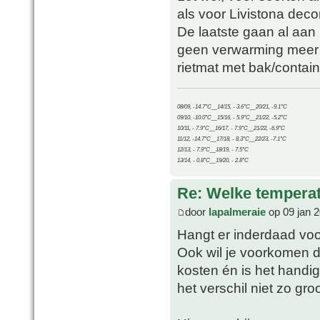
als voor Livistona deco
De laatste gaan al aan 
geen verwarming meer 
rietmat met bak/contain
08/09, -14.7°C__14/15, - 3.6°C__20/21, -9.1°C
09/10, -10.0°C__15/16, - 5.9°C__21/22, -5.2°C
10/11, - 7.9°C__16/17, - 7.9°C__21/22, -6.9°C
11/12, -14.7°C__17/18, - 8.3°C__22/23, -7.1°C
12/13, - 7.9°C__18/19, - 7.5°C
13/14, - 0.8°C__19/20, - 2.8°C
Re: Welke temperat
door
lapalmeraie
op 09 jan 2
Hangt er inderdaad voo
Ook wil je voorkomen d
kosten én is het handi
het verschil niet zo gr