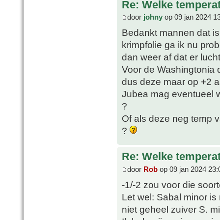
Re: Welke temperat
door
johny
op 09 jan 2024 1
Bedankt mannen dat is 
krimpfolie ga ik nu pro
dan weer af dat er luch
Voor de Washingtonia d
dus deze maar op +2 a
Jubea mag eventueel wel
?
Of als deze neg temp v
?
Re: Welke temperat
door
Rob
op 09 jan 2024 23:
-1/-2 zou voor die soor
Let wel: Sabal minor i
niet geheel zuiver S. min