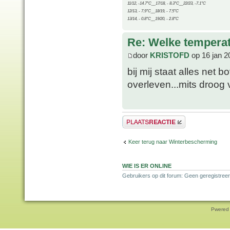
11/12, -14.7°C__17/18, - 8.3°C__22/23, -7.1°C
12/13, - 7.9°C__18/19, - 7.5°C
13/14, - 0.8°C__19/20, - 2.8°C
Re: Welke temperat
door
KRISTOFD
op 16 jan 2
bij mij staat alles net 
overleven...mits droog 
Plaats een reactie
Keer terug naar Winterbescherming
WIE IS ER ONLINE
Gebruikers op dit forum: Geen geregistreer
Pwered