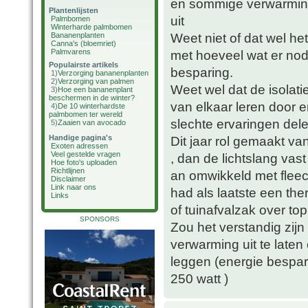
en sommige verwarmings
Plantenlijsten
uit
Palmbomen
Winterharde palmbomen
Weet niet of dat wel het
Bananenplanten
Canna's (bloemriet)
Palmvarens
met hoeveel wat er nod
Populairste artikels
besparing.
1)
Verzorging bananenplanten
2)
Verzorging van palmen
Weet wel dat de isolat
3)
Hoe een bananenplant
beschermen in de winter?
van elkaar leren door 
4)
De 10 winterhardste
palmbomen ter wereld
slechte ervaringen dele
5)
Zaaien van avocado
Handige pagina's
Dit jaar rol gemaakt v
Exoten adressen
Veel gestelde vragen
, dan de lichtslang va
Hoe foto's uploaden
Richtlijnen
an omwikkeld met fleece
Disclaimer
Link naar ons
had als laatste een th
Links
of tuinafvalzak over to
SPONSORS
Zou het verstandig zijn
verwarming uit te laten
leggen (energie bespari
250 watt )