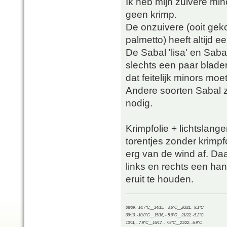
Ik heb mijn zuivere min
geen krimp.
De onzuivere (ooit geko
palmetto) heeft altijd e
De Sabal 'lisa' en Sab
slechts een paar blad
dat feitelijk minors moet
Andere soorten Sabal 
nodig.
Krimpfolie + lichtslange
torentjes zonder krimpf
erg van de wind af. D
links en rechts een ha
eruit te houden.
08/09, -14.7°C__14/15, - 3.6°C__20/21, -9.1°C
09/10, -10.0°C__15/16, - 5.9°C__21/22, -5.2°C
10/11, - 7.9°C__16/17, - 7.9°C__21/22, -6.9°C