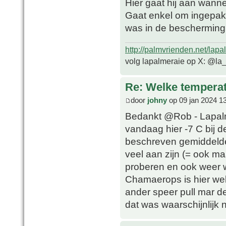
Hier gaat hij aan wanne
Gaat enkel om ingepakt
was in de bescherming 
http://palmvrienden.net/lapa
volg lapalmeraie op X: @la
Re: Welke temperat
door
johny
op 09 jan 2024 1
Bedankt @Rob - Lapalme
vandaag hier -7 C bij 
beschreven gemiddelde
veel aan zijn (= ook ma
proberen en ook weer 
Chamaerops is hier wel
ander speer pull mar d
dat was waarschijnlijk 