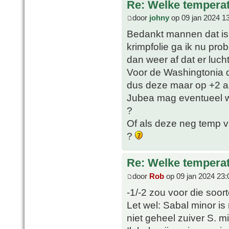
Re: Welke temperat
door
johny
op 09 jan 2024 1
Bedankt mannen dat is 
krimpfolie ga ik nu pro
dan weer af dat er luch
Voor de Washingtonia d
dus deze maar op +2 a
Jubea mag eventueel wel
?
Of als deze neg temp v
?
Re: Welke temperat
door
Rob
op 09 jan 2024 23:
-1/-2 zou voor die soor
Let wel: Sabal minor i
niet geheel zuiver S. min