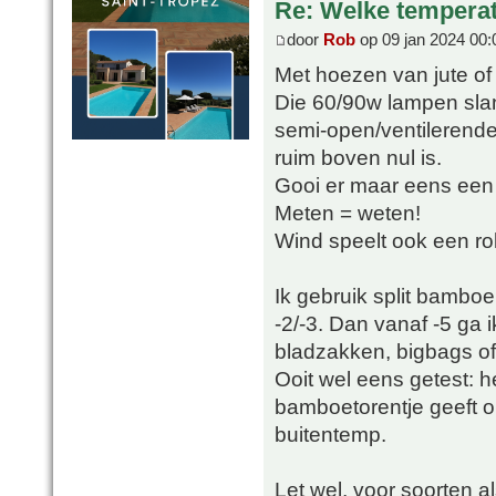
Re: Welke temperat
door
Rob
op 09 jan 2024 00:
Met hoezen van jute of f
Die 60/90w lampen slan
semi-open/ventilerende
ruim boven nul is.
Gooi er maar eens een T
Meten = weten!
Wind speelt ook een rol 
Ik gebruik split bamboe
-2/-3. Dan vanaf -5 ga 
bladzakken, bigbags of
Ooit wel eens getest: h
bamboetorentje geeft o
buitentemp.
Let wel, voor soorten a