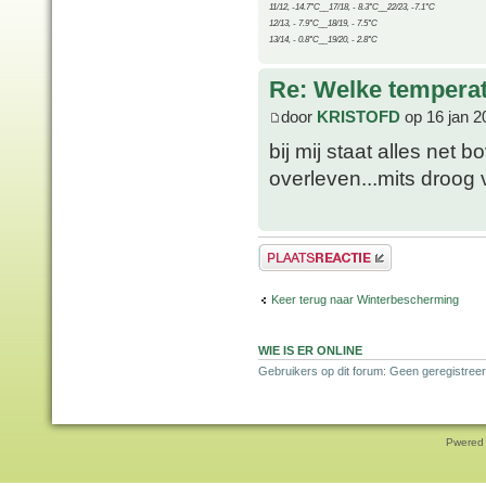
11/12, -14.7°C__17/18, - 8.3°C__22/23, -7.1°C
12/13, - 7.9°C__18/19, - 7.5°C
13/14, - 0.8°C__19/20, - 2.8°C
Re: Welke temperat
door
KRISTOFD
op 16 jan 2
bij mij staat alles net 
overleven...mits droog 
Plaats een reactie
Keer terug naar Winterbescherming
WIE IS ER ONLINE
Gebruikers op dit forum: Geen geregistreer
Pwered