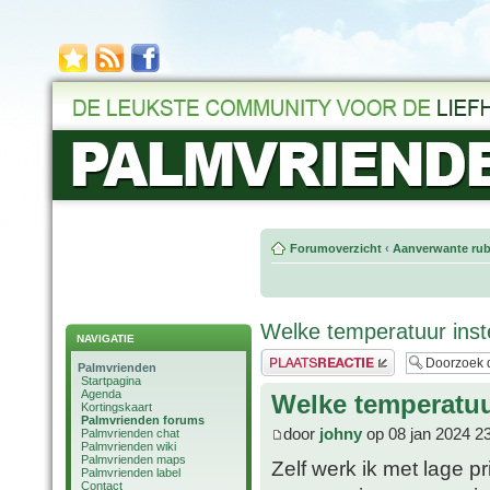
Forumoverzicht
‹
Aanverwante rub
Welke temperatuur inst
NAVIGATIE
Plaats een reactie
Palmvrienden
Startpagina
Agenda
Welke temperatuu
Kortingskaart
Palmvrienden forums
door
johny
op 08 jan 2024 2
Palmvrienden chat
Palmvrienden wiki
Palmvrienden maps
Zelf werk ik met lage p
Palmvrienden label
Contact