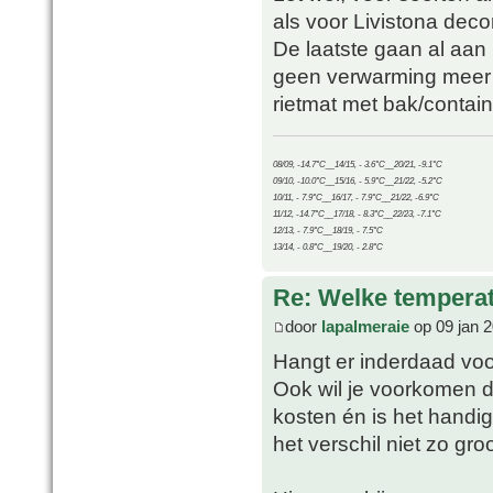
als voor Livistona deco
De laatste gaan al aan 
geen verwarming meer 
rietmat met bak/contain
08/09, -14.7°C__14/15, - 3.6°C__20/21, -9.1°C
09/10, -10.0°C__15/16, - 5.9°C__21/22, -5.2°C
10/11, - 7.9°C__16/17, - 7.9°C__21/22, -6.9°C
11/12, -14.7°C__17/18, - 8.3°C__22/23, -7.1°C
12/13, - 7.9°C__18/19, - 7.5°C
13/14, - 0.8°C__19/20, - 2.8°C
Re: Welke temperat
door
lapalmeraie
op 09 jan 2
Hangt er inderdaad voo
Ook wil je voorkomen d
kosten én is het handi
het verschil niet zo gr