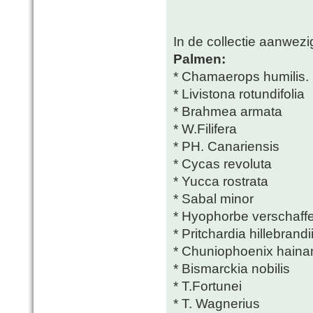
In de collectie aanwezig
Palmen:
* Chamaerops humilis.
* Livistona rotundifolia
* Brahmea armata
* W.Filifera
* PH. Canariensis
* Cycas revoluta
* Yucca rostrata
* Sabal minor
* Hyophorbe verschaffelt
* Pritchardia hillebrandi
* Chuniophoenix haina
* Bismarckia nobilis
* T.Fortunei
* T. Wagnerius