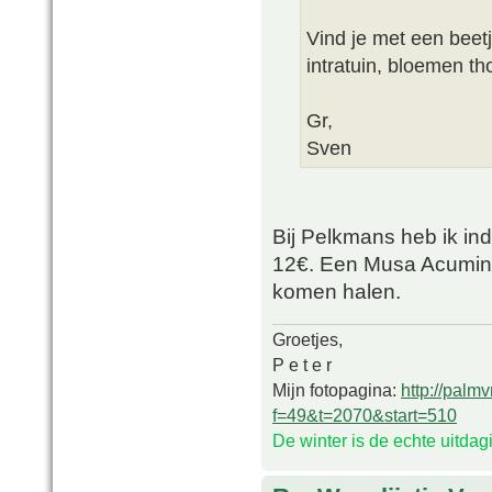
Vind je met een beetj
intratuin, bloemen t
Gr,
Sven
Bij Pelkmans heb ik in
12€. Een Musa Acuminat
komen halen.
Groetjes,
P e t e r
Mijn fotopagina:
http://palm
f=49&t=2070&start=510
De winter is de echte uitda