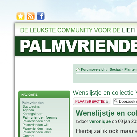
Forumoverzicht
‹
Sociaal
‹
Planten
Wenslijstje en collectie
NAVIGATIE
Plaats een reactie
Palmvrienden
Startpagina
Agenda
Wenslijstje en co
Kortingskaart
Palmvrienden forums
door
veronique
op 09 jan 20
Palmvrienden chat
Palmvrienden wiki
Palmvrienden maps
Hierbij zal ik ook maar 
Palmvrienden label
Contact