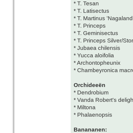
* T. Tesan
* T. Latisectus
* T. Martinus 'Nagaland
* T. Princeps
* T. Geminisectus
* T. Princeps Silver/St
* Jubaea chilensis
* Yucca aloifolia
* Archontopheunix
* Chambeyronica macr
Orchideeën
* Dendrobium
* Vanda Robert's deligh
* Miltona
* Phalaenopsis
Banananen: