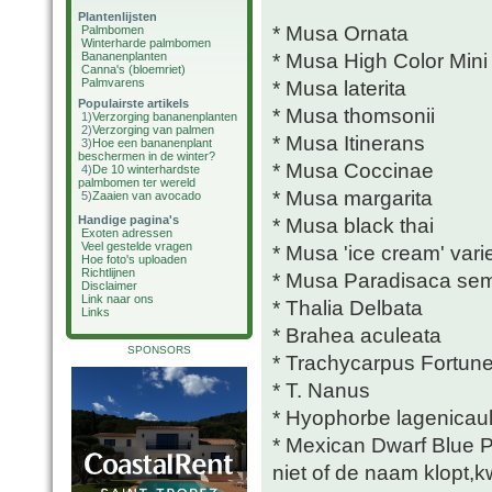
Plantenlijsten
* Musa Ornata
Palmbomen
Winterharde palmbomen
* Musa High Color Mini
Bananenplanten
Canna's (bloemriet)
Palmvarens
* Musa laterita
Populairste artikels
* Musa thomsonii
1)
Verzorging bananenplanten
2)
Verzorging van palmen
* Musa Itinerans
3)
Hoe een bananenplant
beschermen in de winter?
* Musa Coccinae
4)
De 10 winterhardste
palmbomen ter wereld
* Musa margarita
5)
Zaaien van avocado
Handige pagina's
* Musa black thai
Exoten adressen
Veel gestelde vragen
* Musa 'ice cream' vari
Hoe foto's uploaden
Richtlijnen
* Musa Paradisaca sem
Disclaimer
Link naar ons
* Thalia Delbata
Links
* Brahea aculeata
SPONSORS
* Trachycarpus Fortune
* T. Nanus
* Hyophorbe lagenicaul
* Mexican Dwarf Blue
niet of de naam klopt