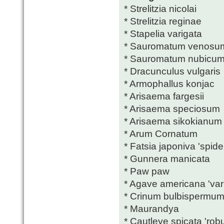
* Strelitzia nicolai
* Strelitzia reginae
* Stapelia varigata
* Sauromatum venosu
* Sauromatum nubicu
* Dracunculus vulgaris
* Armophallus konjac
* Arisaema fargesii
* Arisaema speciosum
* Arisaema sikokianum
* Arum Cornatum
* Fatsia japoniva 'spide
* Gunnera manicata
* Paw paw
* Agave americana 'var
* Crinum bulbispermu
* Maurandya
* Cautleye spicata 'rob