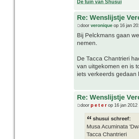
De tuin van Shusui
Re: Wenslijstje Ve
door
veronique
op 16 jan 20
Bij Pelckmans gaan we 
nemen.
De Tacca Chantrieri ha
van uitgekomen en is t
iets verkeerds gedaan
Re: Wenslijstje Ve
door
p e t e r
op 16 jan 2012
shusui schreef:
Musa Acuminata 'Dwa
Tacca Chantrieri