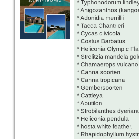
* Typhonodorum lindl
* Anigozanthos (kango
* Adonidia merrillii
* Tacca Chantrieri
* Cycas clivicola
* Costus Barbatus
* Heliconia Olympic Fl
* Strelitzia mandela gol
* Chamaerops vulcano
* Canna soorten
* Canna tropicana
* Gembersoorten
* Cattleya
* Abutilon
* Strobilanthes dyerian
* Heliconia pendula
* hosta white feather.
* Rhapidophyllum hystr