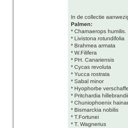
In de collectie aanwezig
Palmen:
* Chamaerops humilis.
* Livistona rotundifolia
* Brahmea armata
* W.Filifera
* PH. Canariensis
* Cycas revoluta
* Yucca rostrata
* Sabal minor
* Hyophorbe verschaffelt
* Pritchardia hillebrandi
* Chuniophoenix haina
* Bismarckia nobilis
* T.Fortunei
* T. Wagnerius