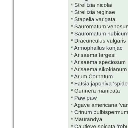
* Strelitzia nicolai
* Strelitzia reginae
* Stapelia varigata
* Sauromatum venosu
* Sauromatum nubicu
* Dracunculus vulgaris
* Armophallus konjac
* Arisaema fargesii
* Arisaema speciosum
* Arisaema sikokianum
* Arum Cornatum
* Fatsia japoniva 'spide
* Gunnera manicata
* Paw paw
* Agave americana 'var
* Crinum bulbispermu
* Maurandya
* Cautleye spicata 'rob