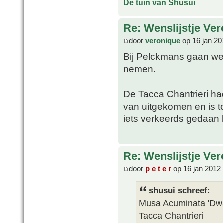
De tuin van Shusui
Re: Wenslijstje Ve
door
veronique
op 16 jan 20
Bij Pelckmans gaan we 
nemen.
De Tacca Chantrieri ha
van uitgekomen en is t
iets verkeerds gedaan
Re: Wenslijstje Ve
door
p e t e r
op 16 jan 2012
shusui schreef:
Musa Acuminata 'Dwa
Tacca Chantrieri