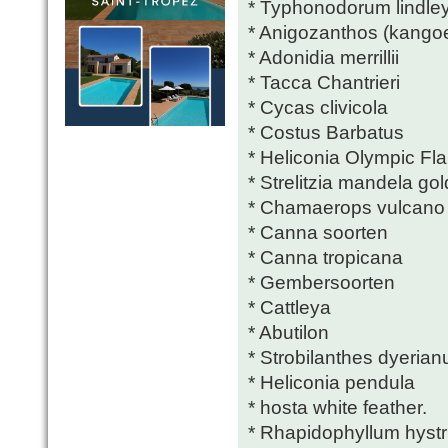
* Typhonodorum lindl
* Anigozanthos (kango
* Adonidia merrillii
* Tacca Chantrieri
* Cycas clivicola
* Costus Barbatus
* Heliconia Olympic Fl
* Strelitzia mandela gol
* Chamaerops vulcano
* Canna soorten
* Canna tropicana
* Gembersoorten
* Cattleya
* Abutilon
* Strobilanthes dyerian
* Heliconia pendula
* hosta white feather.
* Rhapidophyllum hystr