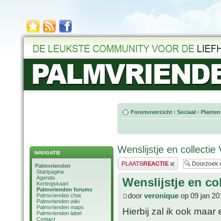
Forumoverzicht
‹
Sociaal
‹
Planten
Wenslijstje en collectie
NAVIGATIE
Plaats een reactie
Palmvrienden
Startpagina
Agenda
Wenslijstje en co
Kortingskaart
Palmvrienden forums
door
veronique
op 09 jan 20
Palmvrienden chat
Palmvrienden wiki
Palmvrienden maps
Hierbij zal ik ook maar 
Palmvrienden label
Contact