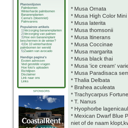
Plantenlijsten
* Musa Ornata
Palmbomen
Winterharde palmbomen
* Musa High Color Mini
Bananenplanten
Canna's (bloemriet)
Palmvarens
* Musa laterita
Populairste artikels
* Musa thomsonii
1)
Verzorging bananenplanten
2)
Verzorging van palmen
* Musa Itinerans
3)
Hoe een bananenplant
beschermen in de winter?
* Musa Coccinae
4)
De 10 winterhardste
palmbomen ter wereld
* Musa margarita
5)
Zaaien van avocado
Handige pagina's
* Musa black thai
Exoten adressen
Veel gestelde vragen
* Musa 'ice cream' vari
Hoe foto's uploaden
Richtlijnen
* Musa Paradisaca sem
Disclaimer
Link naar ons
* Thalia Delbata
Links
* Brahea aculeata
SPONSORS
* Trachycarpus Fortune
* T. Nanus
* Hyophorbe lagenicaul
* Mexican Dwarf Blue
niet of de naam klopt