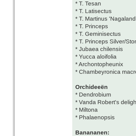
* T. Tesan
* T. Latisectus
* T. Martinus 'Nagaland
* T. Princeps
* T. Geminisectus
* T. Princeps Silver/St
* Jubaea chilensis
* Yucca aloifolia
* Archontopheunix
* Chambeyronica macr
Orchideeën
* Dendrobium
* Vanda Robert's deligh
* Miltona
* Phalaenopsis
Banananen: