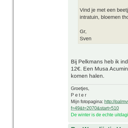
Vind je met een beetj
intratuin, bloemen t
Gr,
Sven
Bij Pelkmans heb ik in
12€. Een Musa Acuminat
komen halen.
Groetjes,
P e t e r
Mijn fotopagina:
http://palm
f=49&t=2070&start=510
De winter is de echte uitda