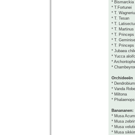
* Bismarckia 
* T.Fortunei
* T. Wagneri
* T. Tesan
* T. Latisect
* T. Martinus
* T. Princeps
* T. Geminis
* T. Princeps
* Jubaea chil
* Yucca aloifo
* Archontoph
* Chambeyro
Orchideeën
* Dendrobium
* Vanda Rober
* Miltona
* Phalaenops
Banananen:
* Musa Acumi
* Musa zebri
* Musa veluti
* Musa sikkim