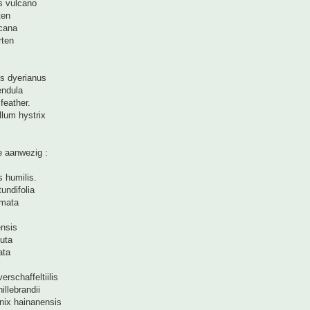
s vulcano
ten
icana
rten
es dyerianus
endula
feather.
lum hystrix
ie aanwezig :
 humilis.
tundifolia
rmata
ensis
uta
ata
erschaffeltiilis
hillebrandii
nix hainanensis