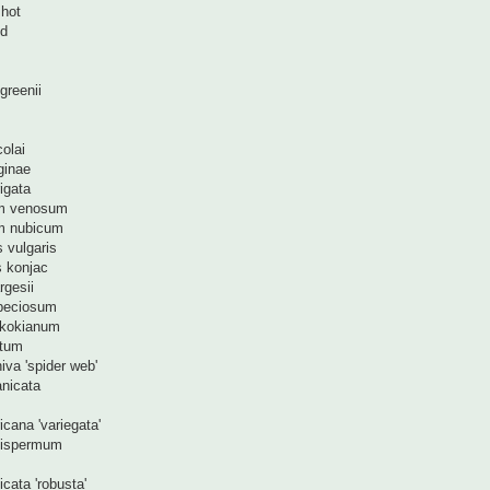
shot
id
greenii
colai
eginae
rigata
m venosum
m nubicum
 vulgaris
s konjac
rgesii
peciosum
ikokianum
atum
iva 'spider web'
nicata
cana 'variegata'
bispermum
icata 'robusta'