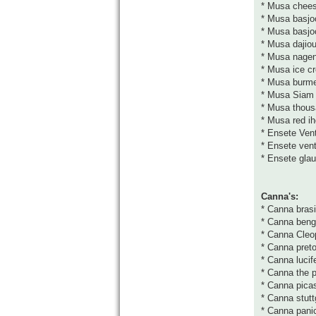
* Musa chee
* Musa basjo
* Musa basjo
* Musa dajio
* Musa nage
* Musa ice c
* Musa burme
* Musa Siam
* Musa thous
* Musa red ih
* Ensete Vent
* Ensete ven
* Ensete gla
Canna's:
* Canna brasi
* Canna benga
* Canna Cleo
* Canna preto
* Canna lucif
* Canna the p
* Canna pica
* Canna stutt
* Canna pani