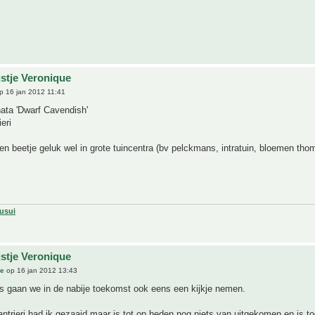
jstje Veronique
p 16 jan 2012 11:41
ta 'Dwarf Cavendish'
eri
en beetje geluk wel in grote tuincentra (bv pelckmans, intratuin, bloemen tho
usui
jstje Veronique
ue
op 16 jan 2012 13:43
s gaan we in de nabije toekomst ook eens een kijkje nemen.
trieri had ik gezaaid maar is tot op heden nog niets van uitgekomen en is to