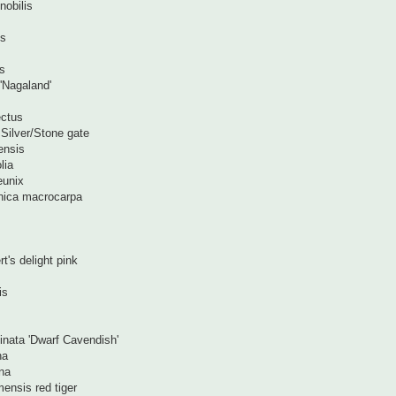
nobilis
us
us
 'Nagaland'
ectus
 Silver/Stone gate
ensis
lia
eunix
nica macrocarpa
t's delight pink
is
nata 'Dwarf Cavendish'
na
na
ensis red tiger