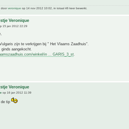
t door
veronique
op 14 nov 2012 10:02, in totaal 46 keer bewerkt.
jstje Veronique
p 15 jan 2012 22:29
,
ulgaris zijn te verkrijgen bij " Het Vlaams Zaadhuis".
k ginds aangekocht.
laamszaadhuis.com/winkel/in ... GARIS_3_st
.
jstje Veronique
ue
op 16 jan 2012 11:39
 de tip