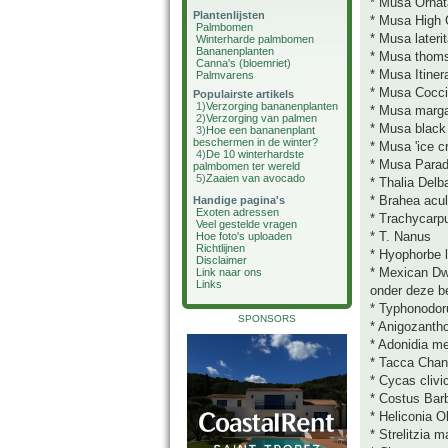
* Musa Ornat
Plantenlijsten
* Musa High 
Palmbomen
* Musa lateri
Winterharde palmbomen
Bananenplanten
* Musa thoms
Canna's (bloemriet)
* Musa Itiner
Palmvarens
* Musa Cocc
Populairste artikels
1)
Verzorging bananenplanten
* Musa marga
2)
Verzorging van palmen
* Musa black 
3)
Hoe een bananenplant
beschermen in de winter?
* Musa 'ice c
4)
De 10 winterhardste
* Musa Parad
palmbomen ter wereld
5)
Zaaien van avocado
* Thalia Delb
* Brahea acu
Handige pagina's
Exoten adressen
* Trachycarpu
Veel gestelde vragen
* T. Nanus
Hoe foto's uploaden
Richtlijnen
* Hyophorbe l
Disclaimer
* Mexican Dw
Link naar ons
Links
onder deze b
* Typhonodor
SPONSORS
* Anigozanth
* Adonidia merr
* Tacca Chant
* Cycas clivi
* Costus Bar
* Heliconia 
* Strelitzia 