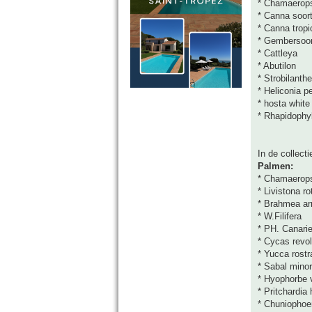
* Chamaerop
* Canna soor
* Canna trop
* Gembersoo
* Cattleya
* Abutilon
* Strobilanth
* Heliconia p
* hosta white 
* Rhapidophyl
In de collect
Palmen:
* Chamaerops
* Livistona ro
* Brahmea a
* W.Filifera
* PH. Canari
* Cycas revol
* Yucca rostr
* Sabal minor
* Hyophorbe v
* Pritchardia 
* Chuniophoe