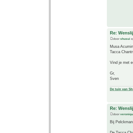
Re: Wensli
door
shusui
o
Musa Acumina
Tacca Chantri
Vind je met e
Gr,
Sven
De tuin van Sh
Re: Wensli
door
veroniq
Bij Pelckman
De Tacca Chan