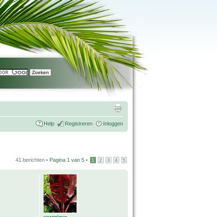
Help
Registreren
Inloggen
41 berichten •
Pagina
1
van
5
•
1
2
3
4
5
veronique