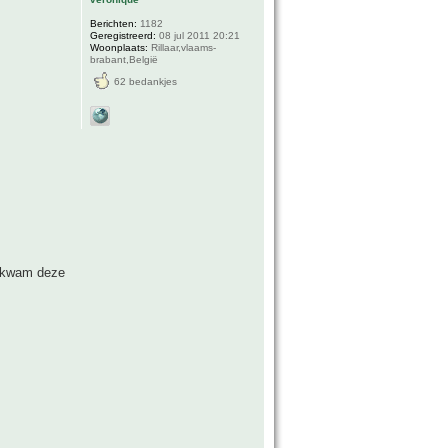
Berichten:
1182
Geregistreerd:
08 jul 2011 20:21
Woonplaats:
Rillaar,vlaams-
brabant,België
62 bedankjes
t,kwam deze