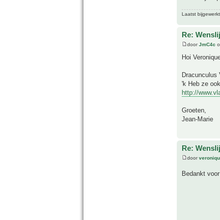
Laatst bijgewerk
Re: Wensli
door
JmC4c
o
Hoi Veronique
Dracunculus V
'k Heb ze oo
http://www.v
Groeten,
Jean-Marie
Re: Wensli
door
veroniq
Bedankt voor