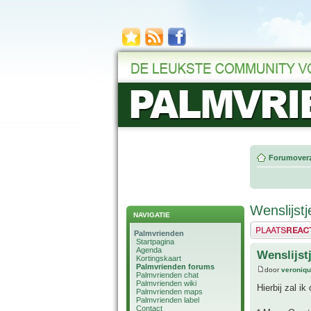
Forumoverz
Wenslijstj
NAVIGATIE
Plaats een reactie
Palmvrienden
Startpagina
Agenda
Wenslijst
Kortingskaart
Palmvrienden forums
door
veroniq
Palmvrienden chat
Palmvrienden wiki
Hierbij zal ik
Palmvrienden maps
Palmvrienden label
Contact