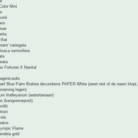
a
Color Mini
ta
onii
ans
inae
rita
thai
ream' variegata
isaca seminifera
ata
leata
s Fortunei X Nanital
agenicaulis
arf Blue Palm Brahea decumbens PAPER White (weet niet of de naam klop
enaming tegen)
um lindleyanum (waterbanaan)
os (kangoeroepoot)
illii
rieri
cola
batus
Olympic Flame
mandela gold