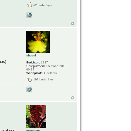
62 bedankjes
shusui
mas)
Berichten:
1727
Geregistreerd:
05 maart 2010
00:14
Woonplaats:
Geetbets
193 bedankjes
ch al een
veronique