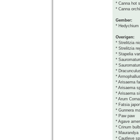
* Canna hot 
* Canna orch
Gember:
* Hedychium 
Overigen:
* Strelitzia ni
* Strelitzia r
* Stapelia va
* Sauromatu
* Sauromatu
* Dracunculus
* Armophallu
* Arisaema fa
* Arisaema s
* Arisaema s
* Arum Corn
* Fatsia japon
* Gunnera ma
* Paw paw
* Agave ameri
* Crinum bul
* Maurandya
* Cautleye sp