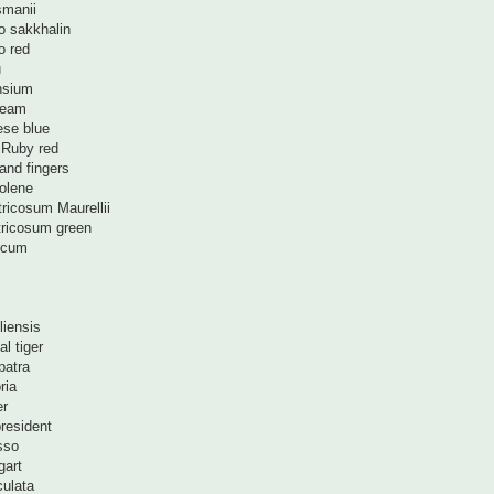
smanii
o sakkhalin
o red
u
nsium
ream
se blue
 Ruby red
and fingers
olene
ricosum Maurellii
tricosum green
ucum
liensis
l tiger
patra
ria
er
resident
sso
gart
culata