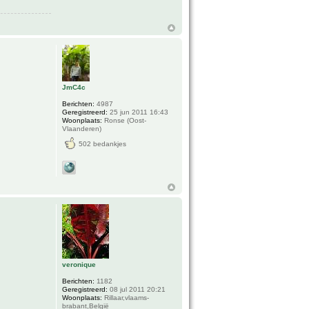
JmC4c
Berichten:
4987
Geregistreerd:
25 jun 2011 16:43
Woonplaats:
Ronse (Oost-
Vlaanderen)
502 bedankjes
veronique
Berichten:
1182
Geregistreerd:
08 jul 2011 20:21
Woonplaats:
Rillaar,vlaams-
brabant,België