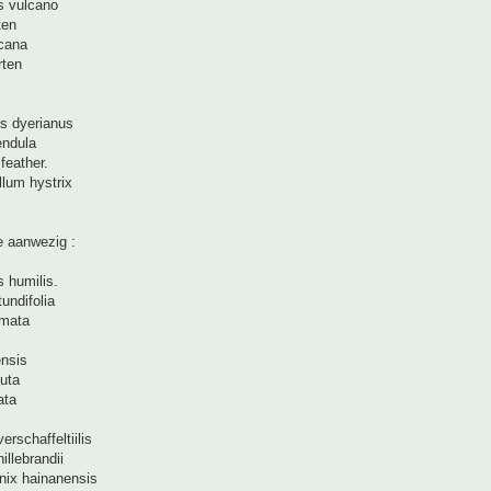
s vulcano
ten
icana
rten
es dyerianus
endula
feather.
lum hystrix
ie aanwezig :
 humilis.
tundifolia
rmata
ensis
uta
ata
erschaffeltiilis
hillebrandii
nix hainanensis