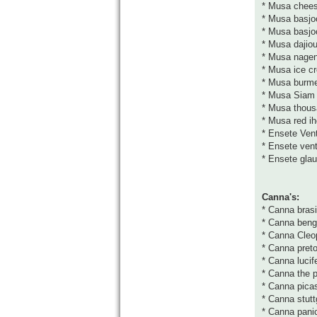
* Musa chee
* Musa basjo
* Musa basjo
* Musa dajio
* Musa nage
* Musa ice c
* Musa burme
* Musa Siam
* Musa thous
* Musa red ih
* Ensete Vent
* Ensete ven
* Ensete gla
Canna's:
* Canna brasi
* Canna benga
* Canna Cleo
* Canna preto
* Canna lucif
* Canna the p
* Canna pica
* Canna stutt
* Canna pani