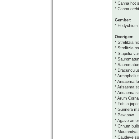
* Canna hot 
* Canna orch
Gember:
* Hedychium 
Overigen:
* Strelitzia ni
* Strelitzia r
* Stapelia va
* Sauromatu
* Sauromatu
* Dracunculus
* Armophallu
* Arisaema fa
* Arisaema s
* Arisaema s
* Arum Corn
* Fatsia japon
* Gunnera ma
* Paw paw
* Agave ameri
* Crinum bul
* Maurandya
* Cautleye sp