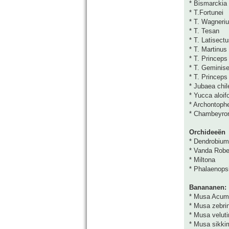
* Bismarckia 
* T.Fortunei
* T. Wagneri
* T. Tesan
* T. Latisect
* T. Martinus
* T. Princeps
* T. Geminis
* T. Princeps
* Jubaea chil
* Yucca aloifo
* Archontoph
* Chambeyro
Orchideeën
* Dendrobium
* Vanda Rober
* Miltona
* Phalaenops
Banananen:
* Musa Acumi
* Musa zebri
* Musa veluti
* Musa sikkim