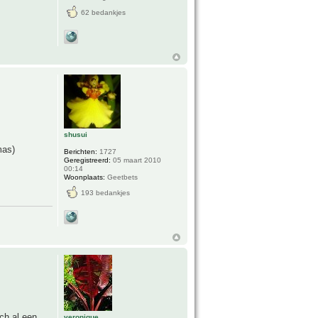
62 bedankjes
shusui
mas)
Berichten:
1727
Geregistreerd:
05 maart 2010
00:14
Woonplaats:
Geetbets
193 bedankjes
ch al een
veronique