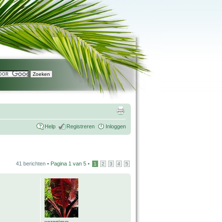
Help
Registreren
Inloggen
41 berichten •
Pagina
1
van
5
•
1
2
3
4
5
veronique