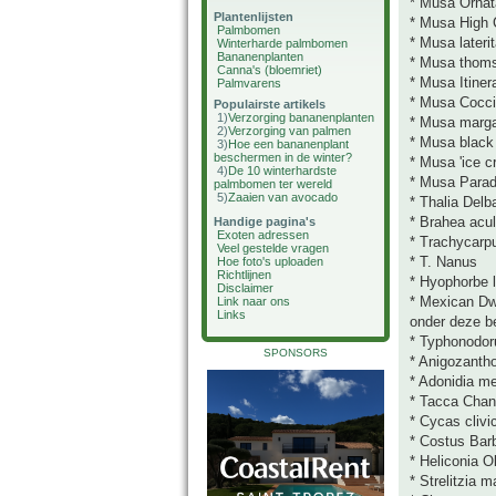
* Musa Ornat
Plantenlijsten
* Musa High 
Palmbomen
* Musa lateri
Winterharde palmbomen
Bananenplanten
* Musa thoms
Canna's (bloemriet)
* Musa Itiner
Palmvarens
* Musa Cocc
Populairste artikels
1)
Verzorging bananenplanten
* Musa marga
2)
Verzorging van palmen
* Musa black 
3)
Hoe een bananenplant
beschermen in de winter?
* Musa 'ice c
4)
De 10 winterhardste
* Musa Parad
palmbomen ter wereld
5)
Zaaien van avocado
* Thalia Delb
* Brahea acu
Handige pagina's
Exoten adressen
* Trachycarpu
Veel gestelde vragen
* T. Nanus
Hoe foto's uploaden
Richtlijnen
* Hyophorbe l
Disclaimer
* Mexican Dw
Link naar ons
Links
onder deze b
* Typhonodor
SPONSORS
* Anigozanth
* Adonidia merr
* Tacca Chant
* Cycas clivi
* Costus Bar
* Heliconia 
* Strelitzia 