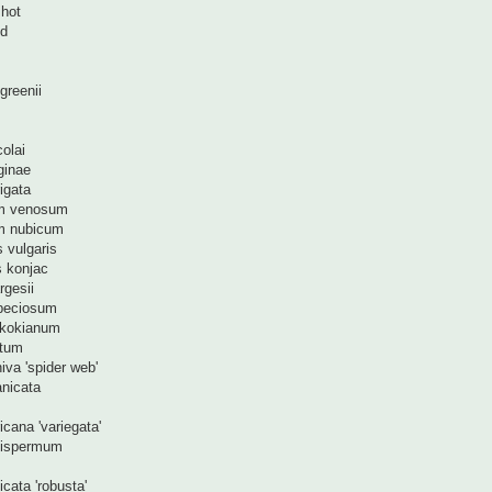
shot
id
greenii
colai
eginae
rigata
m venosum
m nubicum
 vulgaris
s konjac
rgesii
peciosum
ikokianum
atum
iva 'spider web'
nicata
cana 'variegata'
bispermum
icata 'robusta'