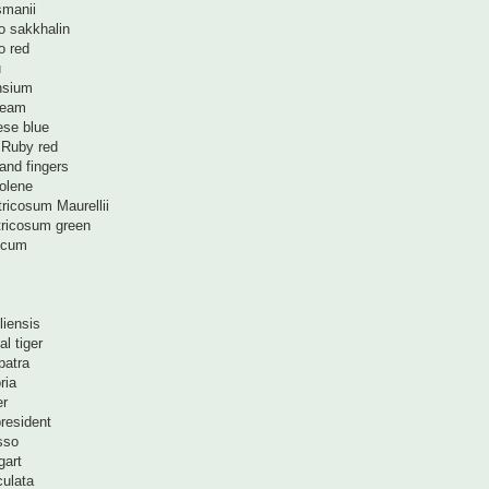
smanii
o sakkhalin
o red
u
nsium
ream
se blue
 Ruby red
and fingers
olene
ricosum Maurellii
tricosum green
ucum
liensis
l tiger
patra
ria
er
resident
sso
gart
culata