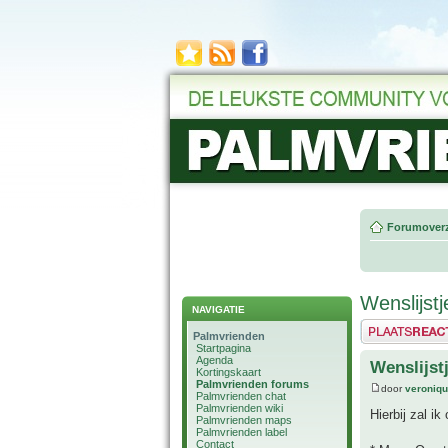
Forumoverz
Wenslijstj
NAVIGATIE
Plaats een reactie
Palmvrienden
Startpagina
Agenda
Wenslijst
Kortingskaart
Palmvrienden forums
door
veroniq
Palmvrienden chat
Palmvrienden wiki
Hierbij zal ik
Palmvrienden maps
Palmvrienden label
Contact