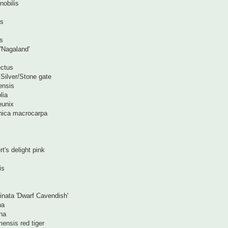
nobilis
us
us
 'Nagaland'
ectus
 Silver/Stone gate
ensis
lia
eunix
nica macrocarpa
t's delight pink
is
nata 'Dwarf Cavendish'
na
na
ensis red tiger