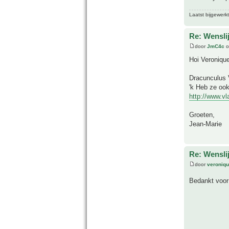
Laatst bijgewerk
Re: Wensli
door
JmC4c
o
Hoi Veronique
Dracunculus V
'k Heb ze oo
http://www.v
Groeten,
Jean-Marie
Re: Wensli
door
veroniq
Bedankt voor