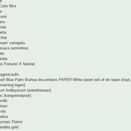
a
Color Mini
ta
onii
ans
inae
rita
thai
ream' variegata
isaca seminifera
ata
leata
s Fortunei X Nanital
agenicaulis
arf Blue Palm Brahea decumbens PAPER White (weet niet of de naam klop
enaming tegen)
um lindleyanum (waterbanaan)
os (kangoeroepoot)
illii
rieri
cola
batus
Olympic Flame
mandela gold