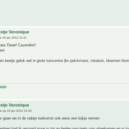
jstje Veronique
p 16 jan 2012 11:41
ta 'Dwarf Cavendish'
eri
en beetje geluk wel in grote tuincentra (bv pelckmans, intratuin, bloemen tho
usui
jstje Veronique
ue
op 16 jan 2012 13:43
s gaan we in de nabije toekomst ook eens een kijkje nemen.
trieri had ik gezaaid maar is tot op heden nog niets van uitgekomen en is to