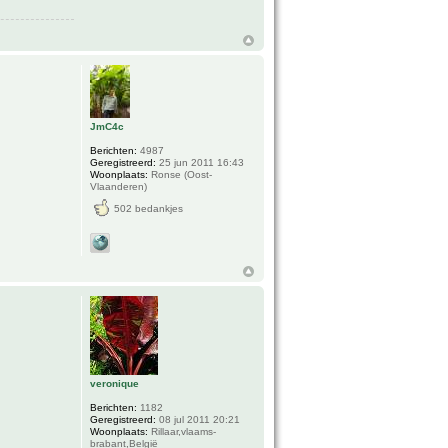
JmC4c
Berichten:
4987
Geregistreerd:
25 jun 2011 16:43
Woonplaats:
Ronse (Oost-
Vlaanderen)
502 bedankjes
veronique
Berichten:
1182
Geregistreerd:
08 jul 2011 20:21
Woonplaats:
Rillaar,vlaams-
brabant,België