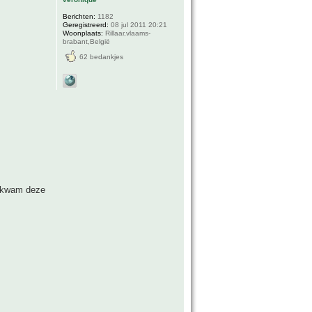
Berichten:
1182
Geregistreerd:
08 jul 2011 20:21
Woonplaats:
Rillaar,vlaams-
brabant,België
62 bedankjes
t,kwam deze