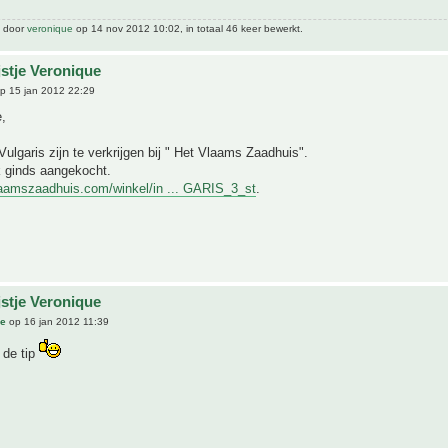
t door
veronique
op 14 nov 2012 10:02, in totaal 46 keer bewerkt.
jstje Veronique
p 15 jan 2012 22:29
,
ulgaris zijn te verkrijgen bij " Het Vlaams Zaadhuis".
k ginds aangekocht.
laamszaadhuis.com/winkel/in ... GARIS_3_st
.
jstje Veronique
ue
op 16 jan 2012 11:39
 de tip