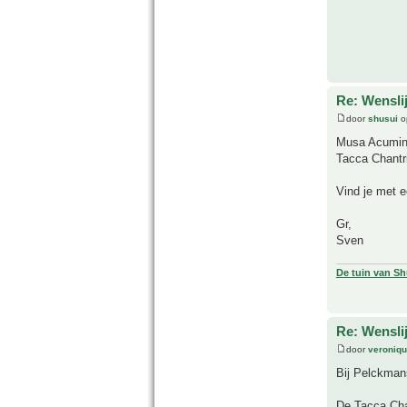
Re: Wensli
door
shusui
o
Musa Acumina
Tacca Chantri
Vind je met e
Gr,
Sven
De tuin van Sh
Re: Wensli
door
veroniq
Bij Pelckman
De Tacca Chan