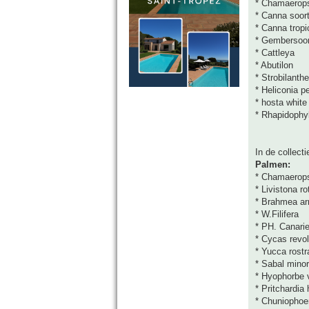
* Chamaerop
* Canna soor
* Canna trop
* Gembersoo
* Cattleya
* Abutilon
* Strobilanth
* Heliconia p
* hosta white 
* Rhapidophyl
In de collect
Palmen:
* Chamaerops
* Livistona ro
* Brahmea a
* W.Filifera
* PH. Canari
* Cycas revol
* Yucca rostr
* Sabal minor
* Hyophorbe v
* Pritchardia 
* Chuniophoe