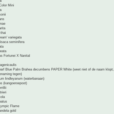
a
Color Mini
ta
onii
ans
inae
rita
thai
ream' variegata
isaca seminifera
ata
leata
s Fortunei X Nanital
agenicaulis
arf Blue Palm Brahea decumbens PAPER White (weet niet of de naam klop
enaming tegen)
um lindleyanum (waterbanaan)
os (kangoeroepoot)
illii
rieri
cola
batus
Olympic Flame
mandela gold