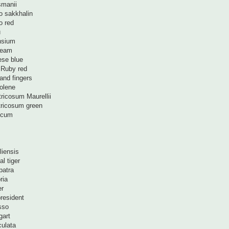
smanii
o sakkhalin
o red
u
nsium
ream
se blue
 Ruby red
and fingers
olene
ricosum Maurellii
tricosum green
ucum
liensis
l tiger
patra
ria
er
resident
sso
gart
culata