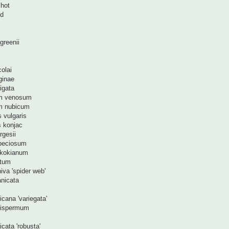
shot
id
greenii
colai
eginae
rigata
m venosum
m nubicum
 vulgaris
s konjac
rgesii
peciosum
ikokianum
atum
iva 'spider web'
nicata
cana 'variegata'
bispermum
icata 'robusta'