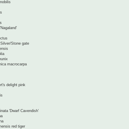
nobilis
us
us
 'Nagaland'
ectus
 Silver/Stone gate
ensis
lia
eunix
nica macrocarpa
t's delight pink
is
nata 'Dwarf Cavendish'
na
na
ensis red tiger