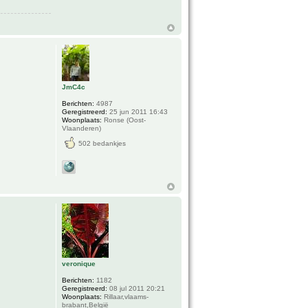
JmC4c
Berichten:
4987
Geregistreerd:
25 jun 2011 16:43
Woonplaats:
Ronse (Oost-
Vlaanderen)
502 bedankjes
veronique
Berichten:
1182
Geregistreerd:
08 jul 2011 20:21
Woonplaats:
Rillaar,vlaams-
brabant,België