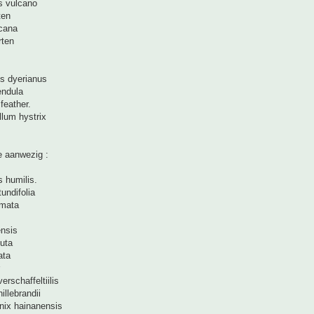
s vulcano
ten
icana
rten
es dyerianus
endula
feather.
lum hystrix
ie aanwezig :
 humilis.
tundifolia
rmata
ensis
uta
ata
erschaffeltiilis
hillebrandii
nix hainanensis