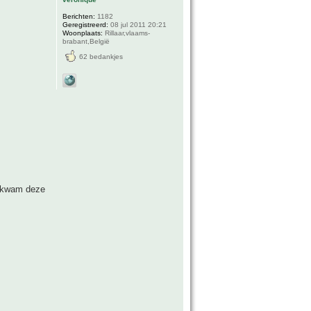
Berichten:
1182
Geregistreerd:
08 jul 2011 20:21
Woonplaats:
Rillaar,vlaams-
brabant,België
62 bedankjes
t,kwam deze