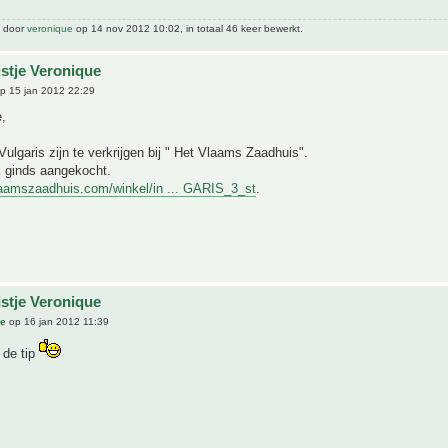
t door
veronique
op 14 nov 2012 10:02, in totaal 46 keer bewerkt.
jstje Veronique
p 15 jan 2012 22:29
,
ulgaris zijn te verkrijgen bij " Het Vlaams Zaadhuis".
k ginds aangekocht.
laamszaadhuis.com/winkel/in ... GARIS_3_st
.
jstje Veronique
ue
op 16 jan 2012 11:39
 de tip