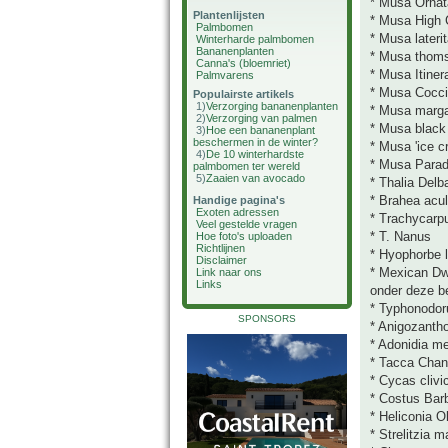
* Musa Ornat
Plantenlijsten
* Musa High 
Palmbomen
* Musa lateri
Winterharde palmbomen
Bananenplanten
* Musa thoms
Canna's (bloemriet)
* Musa Itiner
Palmvarens
* Musa Cocc
Populairste artikels
1)
Verzorging bananenplanten
* Musa marga
2)
Verzorging van palmen
* Musa black 
3)
Hoe een bananenplant
beschermen in de winter?
* Musa 'ice c
4)
De 10 winterhardste
* Musa Parad
palmbomen ter wereld
5)
Zaaien van avocado
* Thalia Delb
* Brahea acu
Handige pagina's
Exoten adressen
* Trachycarpu
Veel gestelde vragen
* T. Nanus
Hoe foto's uploaden
Richtlijnen
* Hyophorbe l
Disclaimer
* Mexican Dw
Link naar ons
Links
onder deze b
* Typhonodor
SPONSORS
* Anigozanth
* Adonidia merr
* Tacca Chant
* Cycas clivi
* Costus Bar
* Heliconia 
* Strelitzia 