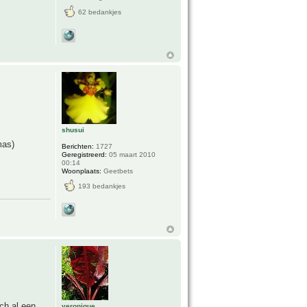
62 bedankjes
shusui
mas)
Berichten:
1727
Geregistreerd:
05 maart 2010
00:14
Woonplaats:
Geetbets
193 bedankjes
ch al een
veronique