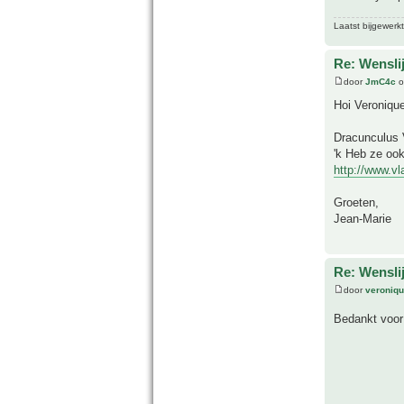
Laatst bijgewerk
Re: Wensli
door
JmC4c
o
Hoi Veronique
Dracunculus V
'k Heb ze oo
http://www.v
Groeten,
Jean-Marie
Re: Wensli
door
veroniq
Bedankt voor