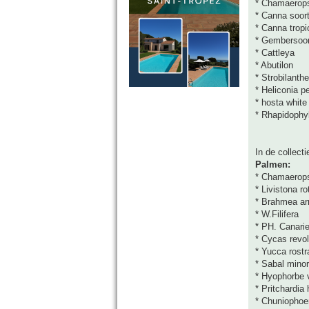
* Chamaerop
* Canna soor
* Canna trop
* Gembersoo
* Cattleya
* Abutilon
* Strobilanth
* Heliconia p
* hosta white 
* Rhapidophyl
In de collect
Palmen:
* Chamaerops
* Livistona ro
* Brahmea a
* W.Filifera
* PH. Canari
* Cycas revol
* Yucca rostr
* Sabal minor
* Hyophorbe v
* Pritchardia 
* Chuniophoe