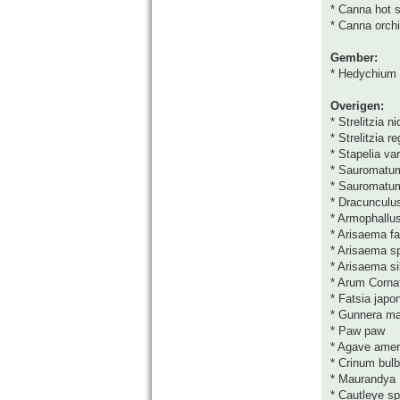
* Canna hot 
* Canna orch
Gember:
* Hedychium 
Overigen:
* Strelitzia ni
* Strelitzia r
* Stapelia va
* Sauromatu
* Sauromatu
* Dracunculus
* Armophallu
* Arisaema fa
* Arisaema s
* Arisaema s
* Arum Corn
* Fatsia japon
* Gunnera ma
* Paw paw
* Agave ameri
* Crinum bul
* Maurandya
* Cautleye sp