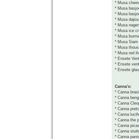
* Musa chee
* Musa basjo
* Musa basjo
* Musa dajio
* Musa nage
* Musa ice c
* Musa burme
* Musa Siam
* Musa thous
* Musa red ih
* Ensete Vent
* Ensete ven
* Ensete gla
Canna's:
* Canna brasi
* Canna benga
* Canna Cleo
* Canna preto
* Canna lucif
* Canna the p
* Canna pica
* Canna stutt
* Canna pani