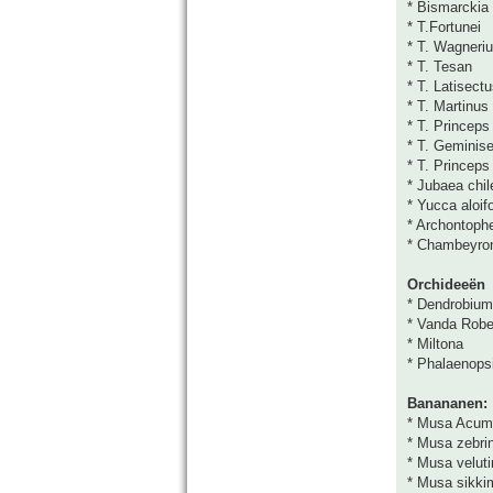
* Bismarckia 
* T.Fortunei
* T. Wagneri
* T. Tesan
* T. Latisect
* T. Martinus
* T. Princeps
* T. Geminis
* T. Princeps
* Jubaea chil
* Yucca aloifo
* Archontoph
* Chambeyro
Orchideeën
* Dendrobium
* Vanda Rober
* Miltona
* Phalaenops
Banananen:
* Musa Acumi
* Musa zebri
* Musa veluti
* Musa sikkim