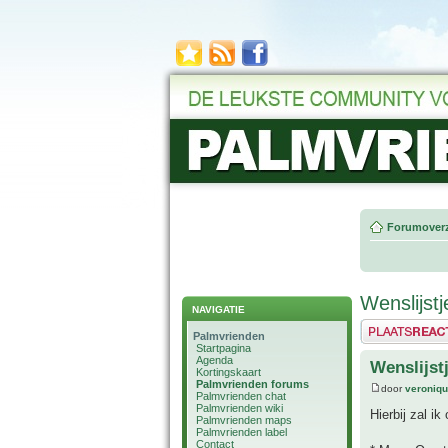
Forumoverz
Wenslijstj
NAVIGATIE
Plaats een reactie
Palmvrienden
Startpagina
Agenda
Wenslijst
Kortingskaart
Palmvrienden forums
door
veroniq
Palmvrienden chat
Palmvrienden wiki
Hierbij zal ik
Palmvrienden maps
Palmvrienden label
Contact