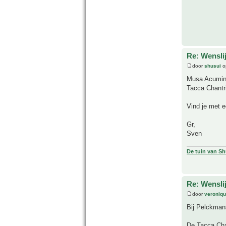
Re: Wensli
door
shusui
o
Musa Acumina
Tacca Chantri
Vind je met e
Gr,
Sven
De tuin van Sh
Re: Wensli
door
veroniq
Bij Pelckman
De Tacca Chan