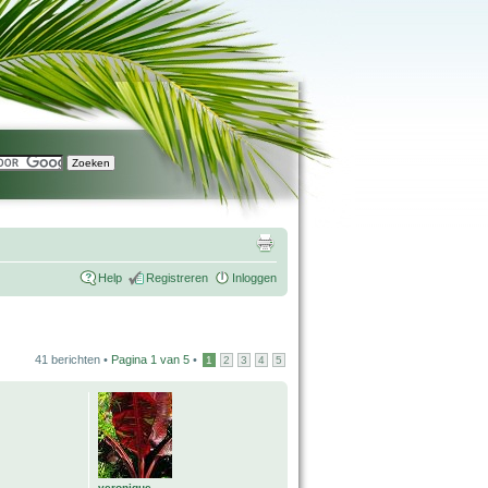
Help
Registreren
Inloggen
41 berichten •
Pagina
1
van
5
•
1
2
3
4
5
veronique