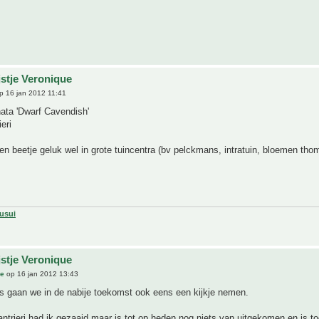
jstje Veronique
p 16 jan 2012 11:41
ta 'Dwarf Cavendish'
eri
en beetje geluk wel in grote tuincentra (bv pelckmans, intratuin, bloemen tho
usui
jstje Veronique
ue
op 16 jan 2012 13:43
s gaan we in de nabije toekomst ook eens een kijkje nemen.
trieri had ik gezaaid maar is tot op heden nog niets van uitgekomen en is to