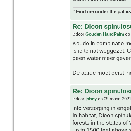
" Find me under the palms 
Re: Dioon spinulo
door
Gouden HandPalm
op 
Koude in combinatie me
is ie te nat weggezet. 
geen water meer geven 
De aarde moet eerst in
Re: Dioon spinulo
door
johny
op 09 maart 2021
info verzorging in enge
In habitat, Dioon spin
forests in the states o
up to 1500 feet above s