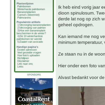
Plantenlijsten
Ik heb eind vorig jaar 
Palmbomen
Winterharde palmbomen
dioon spinulosum. Twe
Bananenplanten
Canna's (bloemriet)
Palmvarens
derde lat nog op zich w
Populairste artikels
geheel opdrogen.
1)
Verzorging bananenplanten
2)
Verzorging van palmen
3)
Hoe een bananenplant
beschermen in de winter?
Kan iemand me nog verz
4)
De 10 winterhardste
palmbomen ter wereld
minimum temperatuur, v
5)
Zaaien van avocado
Handige pagina's
Exoten adressen
Veel gestelde vragen
Ze staan nu in de woo
Hoe foto's uploaden
Richtlijnen
Disclaimer
Link naar ons
Hier onder een foto van
Links
SPONSORS
Alvast bedankt voor de 