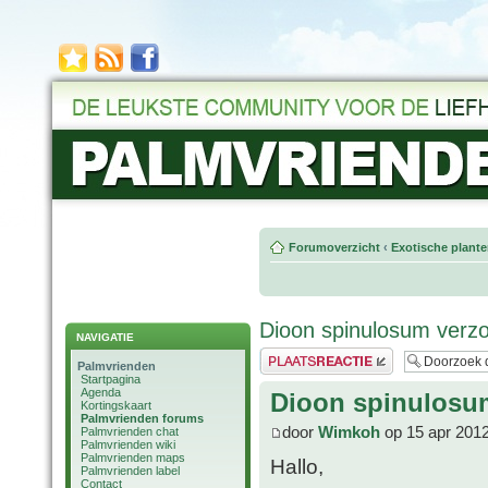
Forumoverzicht
‹
Exotische plant
Dioon spinulosum ver
NAVIGATIE
Plaats een reactie
Palmvrienden
Startpagina
Agenda
Dioon spinulosu
Kortingskaart
Palmvrienden forums
door
Wimkoh
op 15 apr 2012
Palmvrienden chat
Palmvrienden wiki
Palmvrienden maps
Hallo,
Palmvrienden label
Contact