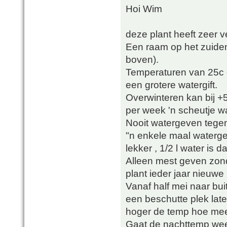
Hoi Wim
deze plant heeft zeer v
Een raam op het zuiden o
boven).
Temperaturen van 25c e
een grotere watergift.
Overwinteren kan bij +
per week 'n scheutje wa
Nooit watergeven tege
"n enkele maal waterge
lekker , 1/2 l water is
Alleen mest geven zon
plant ieder jaar nieuwe
Vanaf half mei naar bu
een beschutte plek lat
hoger de temp hoe mee
Gaat de nachttemp wee