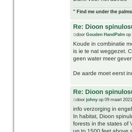
" Find me under the palms 
Re: Dioon spinulo
door
Gouden HandPalm
op 
Koude in combinatie me
is ie te nat weggezet. 
geen water meer geven 
De aarde moet eerst in
Re: Dioon spinulo
door
johny
op 09 maart 2021
info verzorging in enge
In habitat, Dioon spin
forests in the states o
up to 1500 feet above s