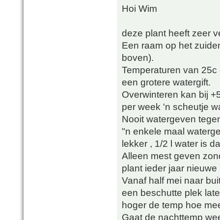
Hoi Wim
deze plant heeft zeer v
Een raam op het zuiden o
boven).
Temperaturen van 25c e
een grotere watergift.
Overwinteren kan bij +
per week 'n scheutje wa
Nooit watergeven tege
"n enkele maal waterge
lekker , 1/2 l water is
Alleen mest geven zon
plant ieder jaar nieuwe
Vanaf half mei naar bu
een beschutte plek lat
hoger de temp hoe mee
Gaat de nachttemp wee