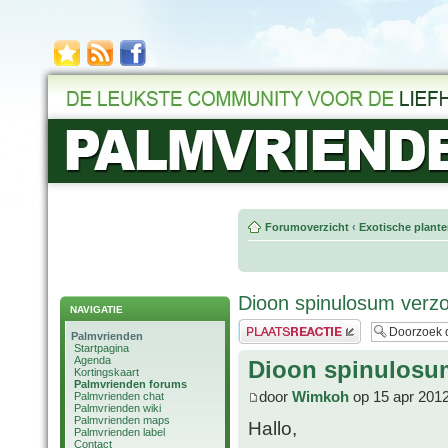
Forumoverzicht
‹
Exotische plant
Dioon spinulosum ver
NAVIGATIE
Plaats een reactie
Palmvrienden
Startpagina
Agenda
Dioon spinulosu
Kortingskaart
Palmvrienden forums
door
Wimkoh
op 15 apr 2012
Palmvrienden chat
Palmvrienden wiki
Palmvrienden maps
Hallo,
Palmvrienden label
Contact