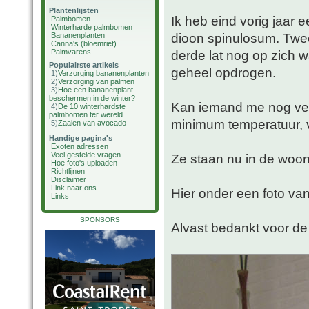
Plantenlijsten
Ik heb eind vorig jaar 
Palmbomen
Winterharde palmbomen
dioon spinulosum. Twe
Bananenplanten
Canna's (bloemriet)
Palmvarens
derde lat nog op zich w
Populairste artikels
geheel opdrogen.
1)
Verzorging bananenplanten
2)
Verzorging van palmen
3)
Hoe een bananenplant
beschermen in de winter?
Kan iemand me nog verz
4)
De 10 winterhardste
palmbomen ter wereld
minimum temperatuur, v
5)
Zaaien van avocado
Handige pagina's
Exoten adressen
Veel gestelde vragen
Ze staan nu in de woo
Hoe foto's uploaden
Richtlijnen
Disclaimer
Link naar ons
Hier onder een foto van
Links
SPONSORS
Alvast bedankt voor de 