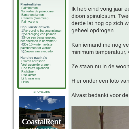
Plantenlijsten
Ik heb eind vorig jaar 
Palmbomen
Winterharde palmbomen
dioon spinulosum. Twe
Bananenplanten
Canna's (bloemriet)
Palmvarens
derde lat nog op zich w
Populairste artikels
geheel opdrogen.
1)
Verzorging bananenplanten
2)
Verzorging van palmen
3)
Hoe een bananenplant
beschermen in de winter?
Kan iemand me nog verz
4)
De 10 winterhardste
palmbomen ter wereld
minimum temperatuur, v
5)
Zaaien van avocado
Handige pagina's
Exoten adressen
Veel gestelde vragen
Ze staan nu in de woo
Hoe foto's uploaden
Richtlijnen
Disclaimer
Link naar ons
Hier onder een foto van
Links
SPONSORS
Alvast bedankt voor de 