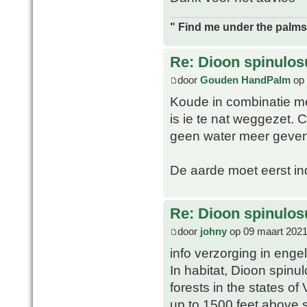
" Find me under the palms 
Re: Dioon spinulo
door
Gouden HandPalm
op 
Koude in combinatie me
is ie te nat weggezet. 
geen water meer geven 
De aarde moet eerst in
Re: Dioon spinulo
door
johny
op 09 maart 2021
info verzorging in enge
In habitat, Dioon spin
forests in the states o
up to 1500 feet above s