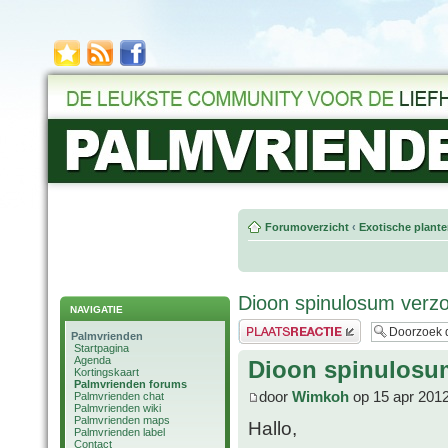
Forumoverzicht
‹
Exotische plant
Dioon spinulosum ver
NAVIGATIE
Plaats een reactie
Palmvrienden
Startpagina
Agenda
Dioon spinulosu
Kortingskaart
Palmvrienden forums
door
Wimkoh
op 15 apr 2012
Palmvrienden chat
Palmvrienden wiki
Palmvrienden maps
Hallo,
Palmvrienden label
Contact