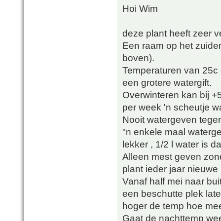
Hoi Wim
deze plant heeft zeer v
Een raam op het zuiden o
boven).
Temperaturen van 25c e
een grotere watergift.
Overwinteren kan bij +
per week 'n scheutje wa
Nooit watergeven tege
"n enkele maal waterge
lekker , 1/2 l water is
Alleen mest geven zon
plant ieder jaar nieuwe
Vanaf half mei naar bu
een beschutte plek lat
hoger de temp hoe mee
Gaat de nachttemp wee