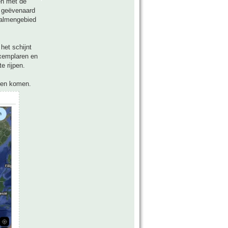
en met de
s geëvenaard
 palmengebied
het schijnt
exemplaren en
e rijpen.
aten komen.