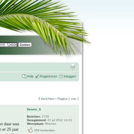
Help
Registreren
Inloggen
9 berichten • Pagina
1
van
1
Dennis_S
Berichten:
2735
Geregistreerd:
21 jul 2012 14:21
en daar was
Woonplaats:
Rhenen
 er 25 jaar
358 bedankjes