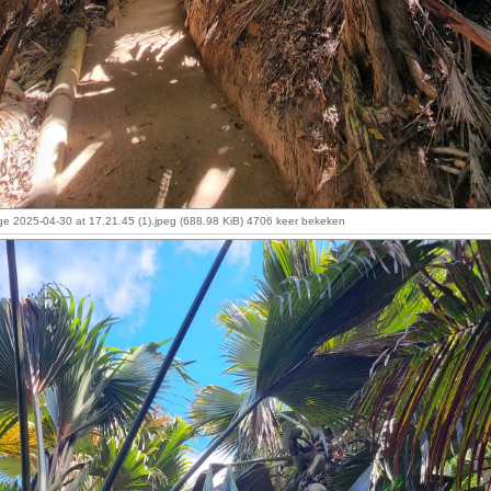
 2025-04-30 at 17.21.45 (1).jpeg (688.98 KiB) 4706 keer bekeken