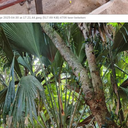
e 2025-04-30 at 17.21.44.jpeg (517.69 KiB) 4706 keer bekeken