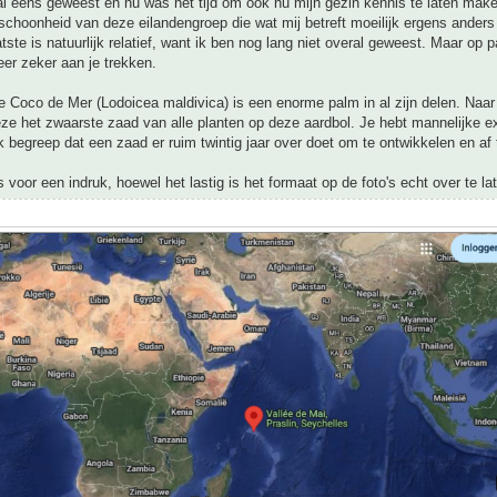
al eens geweest en nu was het tijd om ook nu mijn gezin kennis te laten mak
 schoonheid van deze eilandengroep die wat mij betreft moeilijk ergens ander
atste is natuurlijk relatief, want ik ben nog lang niet overal geweest. Maar op
eer zeker aan je trekken.
 Coco de Mer (Lodoicea maldivica) is een enorme palm in al zijn delen. Naar 
ze het zwaarste zaad van alle planten op deze aardbol. Je hebt mannelijke 
ik begreep dat een zaad er ruim twintig jaar over doet om te ontwikkelen en af t
's voor een indruk, hoewel het lastig is het formaat op de foto's echt over te l