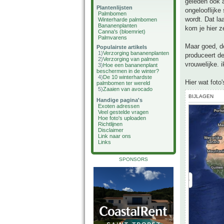
geleden ook 
Plantenlijsten
ongelooflijke
Palmbomen
wordt. Dat la
Winterharde palmbomen
Bananenplanten
kom je hier z
Canna's (bloemriet)
Palmvarens
Maar goed, de
Populairste artikels
1)
Verzorging bananenplanten
produceert de
2)
Verzorging van palmen
vrouwelijke. 
3)
Hoe een bananenplant
beschermen in de winter?
4)
De 10 winterhardste
Hier wat foto
palmbomen ter wereld
5)
Zaaien van avocado
BIJLAGEN
Handige pagina's
Exoten adressen
Veel gestelde vragen
Hoe foto's uploaden
Richtlijnen
Disclaimer
Link naar ons
Links
SPONSORS