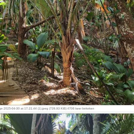
 2025-04-30 at 17.21.44 (1).jpeg (728.93 KiB) 4706 keer bekeken