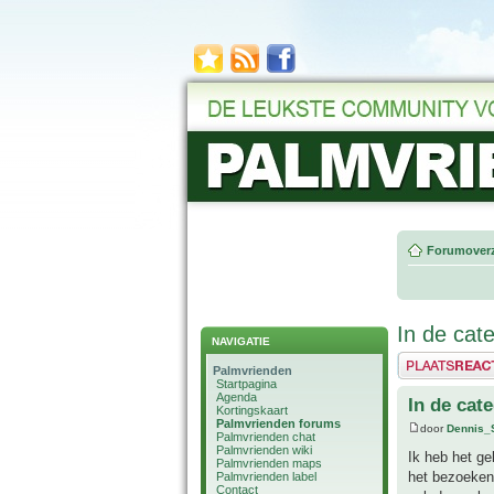
Forumoverz
In de cat
NAVIGATIE
Plaats een reactie
Palmvrienden
Startpagina
Agenda
In de cat
Kortingskaart
Palmvrienden forums
door
Dennis_
Palmvrienden chat
Palmvrienden wiki
Ik heb het ge
Palmvrienden maps
het bezoeken 
Palmvrienden label
Contact