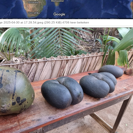
e 2025-04-30 at 17.28.54.jpeg (290.25 KiB) 4706 keer bekeken