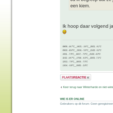
een kiem.
Ik hoop daar volgend j
08/09, -14.7°C__14/15, - 3.6°C__20/21, -9.1°C
09/10, -10.0°C__15/16, - 5.9°C__21/22, -5.2°C
10/11, - 7.9°C__16/17, - 7.9°C__21/22, -6.9°C
11/12, -14.7°C__17/18, - 8.3°C__22/23, -7.1°C
12/13, - 7.9°C__18/19, - 7.5°C
13/14, - 0.8°C__19/20, - 2.8°C
Plaats een reactie
Keer terug naar Winterharde en niet-wi
WIE IS ER ONLINE
Gebruikers op dit forum: Geen geregistree