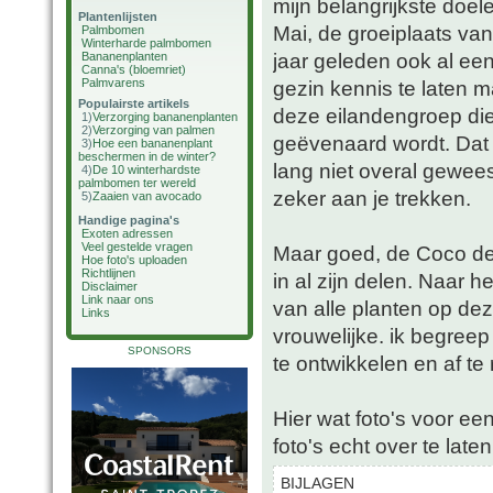
mijn belangrijkste doe
Plantenlijsten
Mai, de groeiplaats va
Palmbomen
Winterharde palmbomen
jaar geleden ook al ee
Bananenplanten
Canna's (bloemriet)
Palmvarens
gezin kennis te laten 
Populairste artikels
deze eilandengroep die 
1)
Verzorging bananenplanten
2)
Verzorging van palmen
geëvenaard wordt. Dat la
3)
Hoe een bananenplant
beschermen in de winter?
lang niet overal gewee
4)
De 10 winterhardste
palmbomen ter wereld
zeker aan je trekken.
5)
Zaaien van avocado
Handige pagina's
Exoten adressen
Veel gestelde vragen
Maar goed, de Coco de
Hoe foto's uploaden
Richtlijnen
in al zijn delen. Naar 
Disclaimer
Link naar ons
van alle planten op de
Links
vrouwelijke. ik begreep
SPONSORS
te ontwikkelen en af te 
Hier wat foto's voor een
foto's echt over te lat
BIJLAGEN