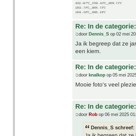
11/12, -14.7°C__17/18, - 8.3°C__22/23, -7.1°C
12/13, - 7.9°C__18/19, - 7.5°C
13/14, - 0.8°C__19/20, - 2.8°C
Re: In de categorie
door
Dennis_S
op 02 mei 20
Ja ik begreep dat ze j
een kiem.
Re: In de categorie
door
knalkop
op 05 mei 2025
Mooie foto's veel plezi
Re: In de categorie
door
Rob
op 06 mei 2025 01
Dennis_S schreef:
Ja ik begreep dat ze