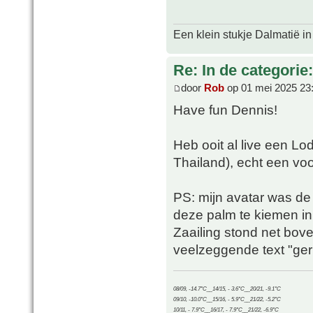
Een klein stukje Dalmatië in
Re: In de categorie
door
Rob
op 01 mei 2025 23
Have fun Dennis!
Heb ooit al live een L
Thailand), echt een voo
PS: mijn avatar was de
deze palm te kiemen in 
Zaailing stond net bo
veelzeggende text "ger
08/09, -14.7°C__14/15, - 3.6°C__20/21, -9.1°C
09/10, -10.0°C__15/16, - 5.9°C__21/22, -5.2°C
10/11, - 7.9°C__16/17, - 7.9°C__21/22, -6.9°C