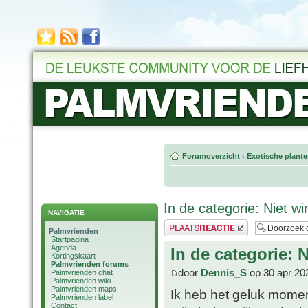
Forumoverzicht
‹
Exotische plant
In de categorie: Niet w
NAVIGATIE
Plaats een reactie
Palmvrienden
Startpagina
Agenda
In de categorie: 
Kortingskaart
Palmvrienden forums
door
Dennis_S
op 30 apr 20
Palmvrienden chat
Palmvrienden wiki
Palmvrienden maps
Ik heb het geluk momen
Palmvrienden label
Contact