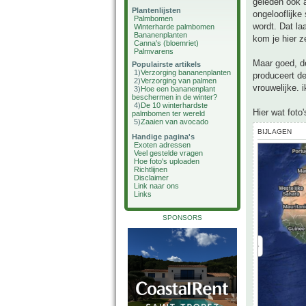
geleden ook 
Plantenlijsten
ongelooflijke
Palmbomen
wordt. Dat la
Winterharde palmbomen
Bananenplanten
kom je hier z
Canna's (bloemriet)
Palmvarens
Maar goed, de
Populairste artikels
1)
Verzorging bananenplanten
produceert de
2)
Verzorging van palmen
vrouwelijke. 
3)
Hoe een bananenplant
beschermen in de winter?
4)
De 10 winterhardste
Hier wat foto
palmbomen ter wereld
5)
Zaaien van avocado
BIJLAGEN
Handige pagina's
Exoten adressen
Veel gestelde vragen
Hoe foto's uploaden
Richtlijnen
Disclaimer
Link naar ons
Links
SPONSORS