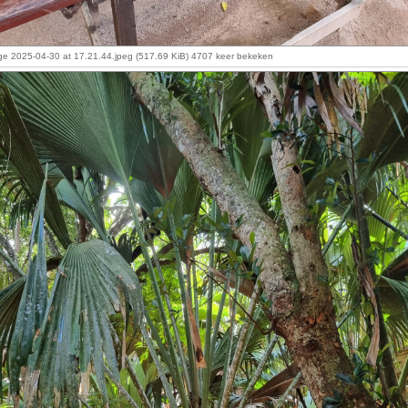
e 2025-04-30 at 17.21.44.jpeg (517.69 KiB) 4707 keer bekeken