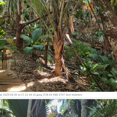
 2025-04-30 at 17.21.44 (1).jpeg (728.93 KiB) 4707 keer bekeken