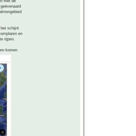
en met de
s geëvenaard
 palmengebied
het schijnt
exemplaren en
e rijpen.
aten komen.