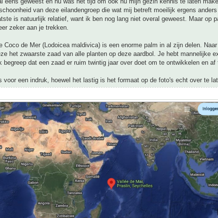
al eens geweest en nu was het tijd om ook nu mijn gezin kennis te laten mak
 schoonheid van deze eilandengroep die wat mij betreft moeilijk ergens ander
atste is natuurlijk relatief, want ik ben nog lang niet overal geweest. Maar op
eer zeker aan je trekken.
 Coco de Mer (Lodoicea maldivica) is een enorme palm in al zijn delen. Naar 
ze het zwaarste zaad van alle planten op deze aardbol. Je hebt mannelijke 
ik begreep dat een zaad er ruim twintig jaar over doet om te ontwikkelen en af t
's voor een indruk, hoewel het lastig is het formaat op de foto's echt over te l