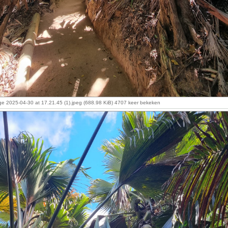
 2025-04-30 at 17.21.45 (1).jpeg (688.98 KiB) 4707 keer bekeken