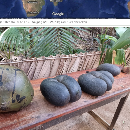
e 2025-04-30 at 17.28.54.jpeg (290.25 KiB) 4707 keer bekeken