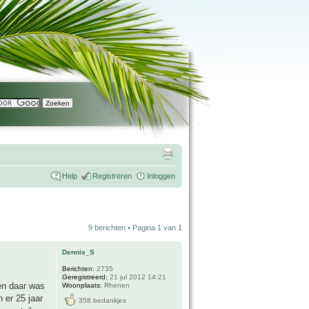
Help
Registreren
Inloggen
9 berichten • Pagina
1
van
1
Dennis_S
Berichten:
2735
Geregistreerd:
21 jul 2012 14:21
en daar was
Woonplaats:
Rhenen
 er 25 jaar
358 bedankjes