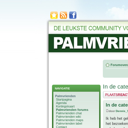
Forumoverz
In de cat
NAVIGATIE
Plaats een reactie
Palmvrienden
Startpagina
Agenda
In de cat
Kortingskaart
Palmvrienden forums
door
Dennis_
Palmvrienden chat
Palmvrienden wiki
Ik heb het ge
Palmvrienden maps
het bezoeken 
Palmvrienden label
Contact