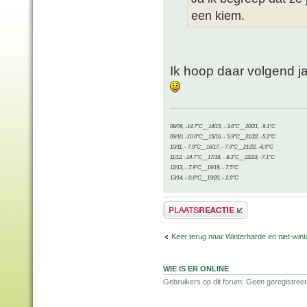
een kiem.
Ik hoop daar volgend j
08/09, -14.7°C__14/15, - 3.6°C__20/21, -9.1°C
09/10, -10.0°C__15/16, - 5.9°C__21/22, -5.2°C
10/11, - 7.9°C__16/17, - 7.9°C__21/22, -6.9°C
11/12, -14.7°C__17/18, - 8.3°C__22/23, -7.1°C
12/13, - 7.9°C__18/19, - 7.5°C
13/14, - 0.8°C__19/20, - 2.8°C
Plaats een reactie
Keer terug naar Winterharde en niet-wi
WIE IS ER ONLINE
Gebruikers op dit forum: Geen geregistreer