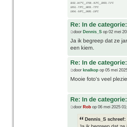
11/12, -14.7°C__17/18, - 8.3°C__22/23, -7.1°C
12/13, - 7.9°C__18/19, - 7.5°C
13/14, - 0.8°C__19/20, - 2.8°C
Re: In de categorie
door
Dennis_S
op 02 mei 20
Ja ik begreep dat ze j
een kiem.
Re: In de categorie
door
knalkop
op 05 mei 2025
Mooie foto's veel plezi
Re: In de categorie
door
Rob
op 06 mei 2025 01
Dennis_S schreef:
Ja ik begreep dat ze