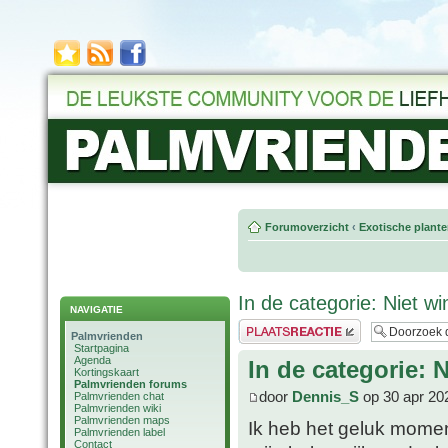
Forumoverzicht
‹
Exotische plant
In de categorie: Niet w
NAVIGATIE
Plaats een reactie
Palmvrienden
Startpagina
Agenda
In de categorie: 
Kortingskaart
Palmvrienden forums
door
Dennis_S
op 30 apr 20
Palmvrienden chat
Palmvrienden wiki
Palmvrienden maps
Ik heb het geluk momen
Palmvrienden label
Contact