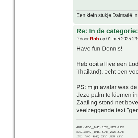
Een klein stukje Dalmatië in
Re: In de categorie
door
Rob
op 01 mei 2025 23
Have fun Dennis!
Heb ooit al live een L
Thailand), echt een voo
PS: mijn avatar was de
deze palm te kiemen in 
Zaailing stond net bo
veelzeggende text "ger
08/09, -14.7°C__14/15, - 3.6°C__20/21, -9.1°C
09/10, -10.0°C__15/16, - 5.9°C__21/22, -5.2°C
10/11, - 7.9°C__16/17, - 7.9°C__21/22, -6.9°C