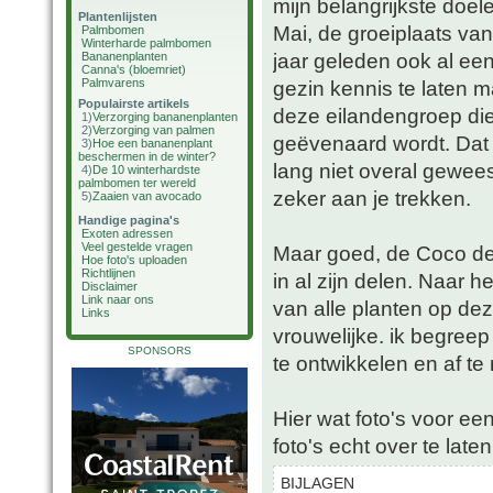
mijn belangrijkste doe
Plantenlijsten
Mai, de groeiplaats va
Palmbomen
Winterharde palmbomen
jaar geleden ook al ee
Bananenplanten
Canna's (bloemriet)
Palmvarens
gezin kennis te laten 
Populairste artikels
deze eilandengroep die 
1)
Verzorging bananenplanten
2)
Verzorging van palmen
geëvenaard wordt. Dat la
3)
Hoe een bananenplant
beschermen in de winter?
lang niet overal gewee
4)
De 10 winterhardste
palmbomen ter wereld
zeker aan je trekken.
5)
Zaaien van avocado
Handige pagina's
Exoten adressen
Veel gestelde vragen
Maar goed, de Coco de
Hoe foto's uploaden
Richtlijnen
in al zijn delen. Naar 
Disclaimer
Link naar ons
van alle planten op de
Links
vrouwelijke. ik begreep
SPONSORS
te ontwikkelen en af te 
Hier wat foto's voor een
foto's echt over te lat
BIJLAGEN