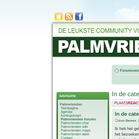
Forumoverz
In de cat
NAVIGATIE
Plaats een reactie
Palmvrienden
Startpagina
Agenda
In de cat
Kortingskaart
Palmvrienden forums
door
Dennis_
Palmvrienden chat
Palmvrienden wiki
Ik heb het ge
Palmvrienden maps
het bezoeken 
Palmvrienden label
Contact