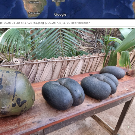
e 2025-04-30 at 17.28.54.jpeg (290.25 KiB) 4709 keer bekeken