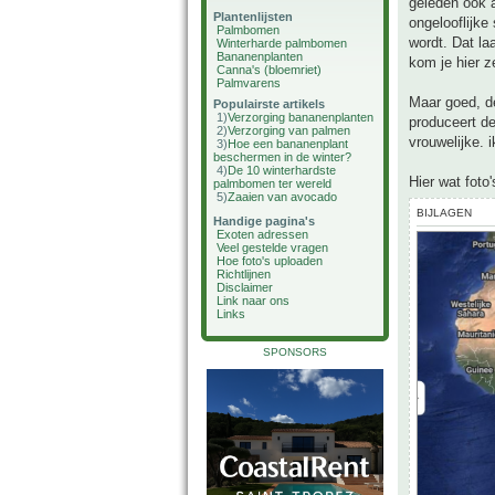
geleden ook 
Plantenlijsten
ongelooflijke
Palmbomen
wordt. Dat la
Winterharde palmbomen
Bananenplanten
kom je hier z
Canna's (bloemriet)
Palmvarens
Maar goed, de
Populairste artikels
1)
Verzorging bananenplanten
produceert de
2)
Verzorging van palmen
vrouwelijke. 
3)
Hoe een bananenplant
beschermen in de winter?
4)
De 10 winterhardste
Hier wat foto
palmbomen ter wereld
5)
Zaaien van avocado
BIJLAGEN
Handige pagina's
Exoten adressen
Veel gestelde vragen
Hoe foto's uploaden
Richtlijnen
Disclaimer
Link naar ons
Links
SPONSORS