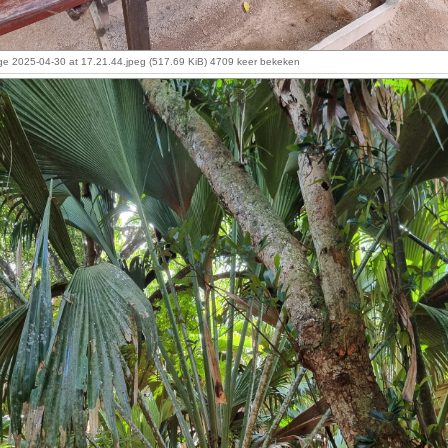
e 2025-04-30 at 17.21.44.jpeg (517.69 KiB) 4709 keer bekeken