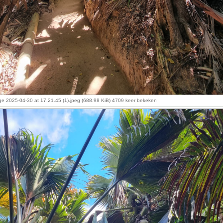
 2025-04-30 at 17.21.45 (1).jpeg (688.98 KiB) 4709 keer bekeken