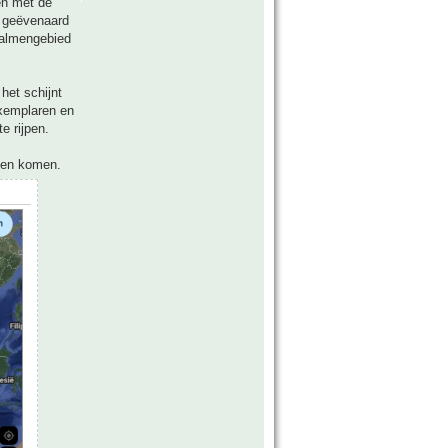
en met de
s geëvenaard
 palmengebied
het schijnt
exemplaren en
e rijpen.
aten komen.