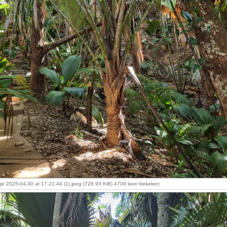
 2025-04-30 at 17.21.44 (1).jpeg (728.93 KiB) 4709 keer bekeken