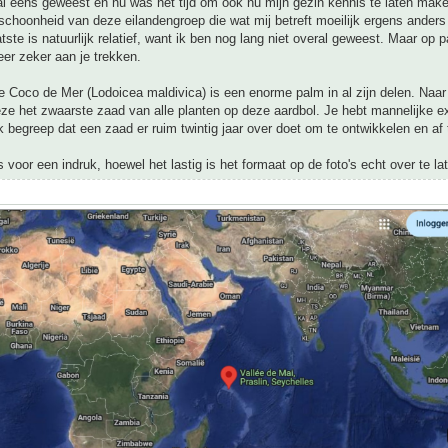
al eens geweest en nu was het tijd om ook nu mijn gezin kennis te laten mak
 schoonheid van deze eilandengroep die wat mij betreft moeilijk ergens ander
atste is natuurlijk relatief, want ik ben nog lang niet overal geweest. Maar op
eer zeker aan je trekken.
 Coco de Mer (Lodoicea maldivica) is een enorme palm in al zijn delen. Naar 
ze het zwaarste zaad van alle planten op deze aardbol. Je hebt mannelijke 
ik begreep dat een zaad er ruim twintig jaar over doet om te ontwikkelen en af t
's voor een indruk, hoewel het lastig is het formaat op de foto's echt over te l