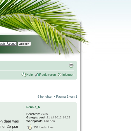
Help
Registreren
Inloggen
9 berichten • Pagina
1
van
1
Dennis_S
Berichten:
2735
Geregistreerd:
21 jul 2012 14:21
en daar was
Woonplaats:
Rhenen
 er 25 jaar
358 bedankjes